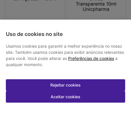
Loja Parceira
Creme Amolecedor para
Esmalte Regenerador e
Uso de cookies no site
Cutículas Mise Óleo de Algodão -
Fortalecedor de Unhas
100ml
Transparente 10ml Unicpharma
R$ 9,90
R$ 72,48
Usamos cookies para garantir a melhor experiência no nosso
site. Também usamos cookies para exibir anúncios relevantes
para você. Você pode alterar as
Preferências de cookies
a
LOJA PARCEIRA
qualquer momento.
Em até
1
x de
R$ 9,90
sem juros
Em até
2
x de
R$ 36,24
sem juros
Rejeitar cookies
-
+
-
+
1
1
Comprar
Comprar
Aceitar cookies