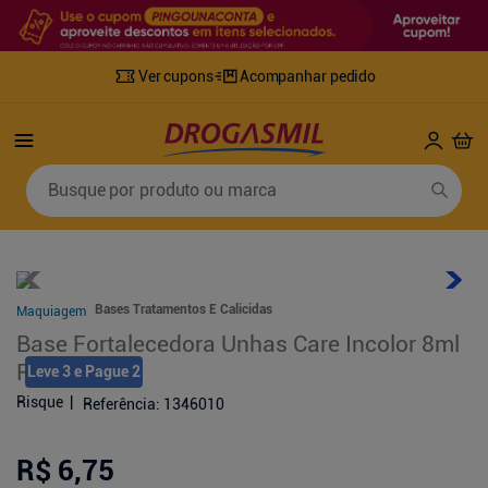
Ver cupons
Acompanhar pedido
Termos mais buscados
Busque por produto ou marca
1
º
fralda
6
º
desodorante
2
º
lenco umedecido
7
º
sabonete líquido
3
º
retinol
8
º
tylenol
Bases Tratamentos E Calicidas
Maquiagem
4
º
mounjaro
9
º
fralda xg
Base Fortalecedora Unhas Care Incolor 8ml
5
º
fralda geriatrica
10
º
shampoo
Risqué
Leve 3 e Pague 2
Risque
Referência
:
1346010
R$ 6,75