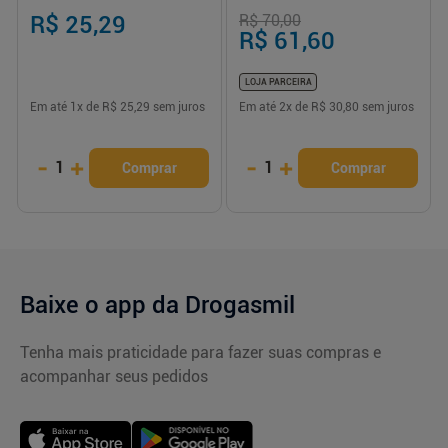
R$ 25,29
R$ 70,00
R$ 61,60
LOJA PARCEIRA
Em até
1
x de
R$ 25,29
sem juros
Em até
2
x de
R$ 30,80
sem juros
-
+
-
+
1
1
Comprar
Comprar
Baixe o app da Drogasmil
Tenha mais praticidade para fazer suas compras e
acompanhar seus pedidos