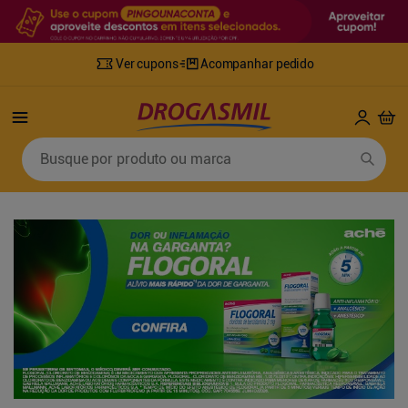
Ver cupons
Acompanhar pedido
Termos mais buscados
Busque por produto ou marca
1
º
fralda
6
º
desodorante
2
º
lenco umedecido
7
º
sabonete líquido
3
º
retinol
8
º
tylenol
4
º
mounjaro
9
º
fralda xg
5
º
fralda geriatrica
10
º
shampoo