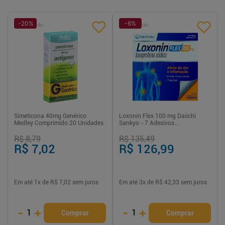
-
20
%
-
6
%
Patrocinado
Patrocinado
Simeticona 40mg Genérico
Loxonin Flex 100 mg Daiichi
Medley Comprimido 20 Unidades
Sankyo - 7 Adesivos
Transdérmicos
R$ 8,79
R$ 135,49
R$ 7,02
R$ 126,99
Em até
1
x de
R$ 7,02
sem juros
Em até
3
x de
R$ 42,33
sem juros
-
+
-
+
1
1
Comprar
Comprar