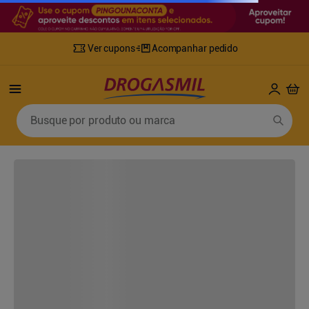
Ver cupons
Acompanhar pedido
Busque por produto ou marca
Termos mais buscados
1
º
fralda
6
º
desodorante
2
º
lenco umedecido
7
º
sabonete líquido
3
º
retinol
8
º
tylenol
4
º
fralda geriatrica
9
º
fralda xg
5
º
mounjaro
10
º
shampoo