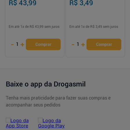
R$ 43,99
R$ 3,49
Em até
1
x de
R$ 43,99
sem juros
Em até
1
x de
R$ 3,49
sem juros
-
+
-
+
1
1
Comprar
Comprar
Baixe o app da Drogasmil
Tenha mais praticidade para fazer suas compras e
acompanhar seus pedidos