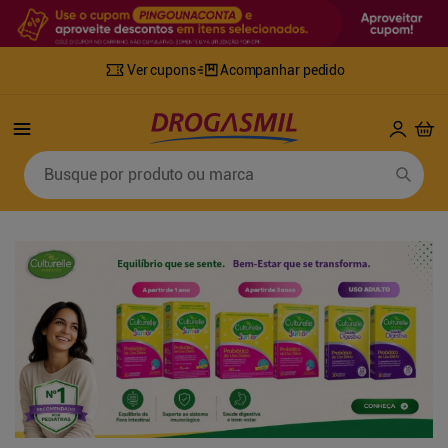
Ver cupons
Acompanhar pedido
Termos mais buscados
Busque por produto ou marca
1
º
fralda
6
º
desodorante
2
º
lenco umedecido
7
º
sabonete líquido
3
º
retinol
8
º
tylenol
4
º
mounjaro
9
º
fralda xg
5
º
fralda geriatrica
10
º
shampoo