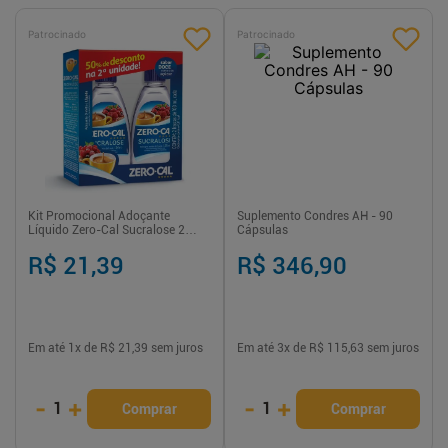
Patrocinado
Patrocinado
Kit Promocional Adoçante
Suplemento Condres AH - 90
Líquido Zero-Cal Sucralose 2
Cápsulas
unidades de 100ml
R$ 21,39
R$ 346,90
Em até
1
x de
R$ 21,39
sem juros
Em até
3
x de
R$ 115,63
sem juros
-
+
-
+
1
1
Comprar
Comprar