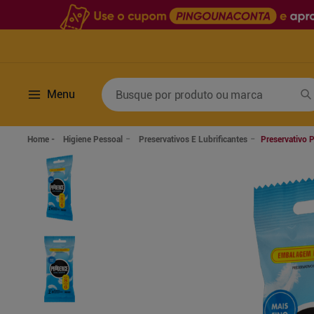
Busque por produto ou marca
Menu
Termos mais buscados
Higiene Pessoal
Preservativos E Lubrificantes
Preservativo 
1
º
fralda
6
º
desodorante
2
º
lenco umedecido
7
º
sabonete líquido
3
º
retinol
8
º
tylenol
4
º
mounjaro
9
º
fralda xg
5
º
fralda geriatrica
10
º
shampoo