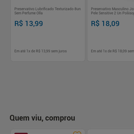
Preservativo Lubrificado Texturizado 8un
Preservativo Masculino Jo
Sem Perfume Olla
Pele Sensitive 2 Un Polii
Suave
R$ 13,99
R$ 18,09
Em até
1
x de
R$ 13,99
sem juros
Em até
1
x de
R$ 18,09
sem
-
+
-
+
1
1
Comprar
Com
Quem viu, comprou