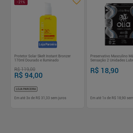
-
21
%
Loja Parceira
Protetor Solar Skelt Instant Bronzer
Preservativo Masculino M
170ml Dourado e Iluminado
Sensação 2 Unidades Lubr
Natural Olla
R$ 119,00
R$ 18,90
R$ 94,00
LOJA PARCEIRA
Em até
3
x de
R$ 31,33
sem juros
Em até
1
x de
R$ 18,90
sem
-
+
-
+
1
1
Comprar
Com