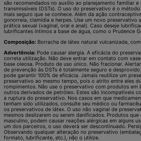
são recomendados no auxílio ao planejamento familiar 
transmissíveis (DSTs). O uso do preservativo é o métod
mais seguro que se conhece. Além da ação contraceptiva, 
gonorreia, clamídia e herpes. Use um novo preservativo 
prática sexual (vaginal, oral e anal). Caso deseje lubrif
lubrificantes íntimos a base de água, como o Prudence Ge
Composição:
Borracha de látex natural vulcanizada, com l
Advertência:
Pode causar alergia. A eficácia do preserva
correta utilização. Não deve entrar em contato com vase
base oleosa. Produto de uso único. Não fracionar. Aler
de prevenção às DSTs é totalmente seguro e desprovido 
pode garantir 100% de eficácia. Jamais reutilize um pres
preservativo ao mesmo tempo, pois o atrito entre eles d
rompimentos. Não use o preservativo com produtos em ba
outros derivados de petróleo. Estes são incompatíveis co
a ruptura do preservativo. Nos casos em que medicament
tenham sido utilizados, consulte seu médico ou farmacê
os preservativos de látex. O uso não vaginal de preserv
mesmos deslizarem ou serem danificados. Produtos que 
masculino, podem causar reações alérgicas em alguns usu
um dos parceiros, o uso deverá ser descontinuado. Persi
Observando qualquer alteração no preservativo (embalage
formato, lubrificante, etc.), não o utilize.