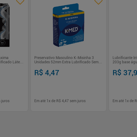
áxima
Preservativo Masculino K-Misinha 3
Lubrificante Í
ificado Látex
Unidades 52mm Extra Lubrificado Sem
203g base águ
Fragrância K-Med
R$ 4,47
R$ 37,
 juros
Em até
1
x de
R$ 4,47
sem juros
Em até
1
x de
R
-
+
-
+
1
1
prar
Comprar