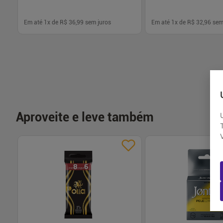
Em até
1
x de
R$ 36,99
sem juros
Em até
1
x de
R$ 32,96
sem
-
+
-
+
1
1
Comprar
Com
Aproveite e leve também