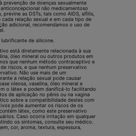
e à prevenção de doenças sexualmente
o anticoncepcional não medicamentoso
previne as DSTs, tais como AIDS, sífilis,
a cada relação sexual e em cada tipo de
icação adicional, recomendamos o uso de
l.
ubrificante de silicone.
tivo está diretamente relacionada à sua
lina, óleo mineral ou outros produtos em
tamos que nenhum método contraceptivo e
de riscos, e que nenhum preservativo
ervativo. Não use mais de um
urante a relação sexual pode causar
se oleosa, vaselina, óleo mineral e
m o látex e podem danificá-lo facilitando
os de aplicação no pênis ou na vagina
utico sobre a compatibilidade destes com
ativos pode aumentar os riscos de os
contém látex, como este preservativo
ários. Caso ocorra irritação em qualquer
stindo os sintomas, consulte seu médico.
m, cor, aroma, textura, espessura,