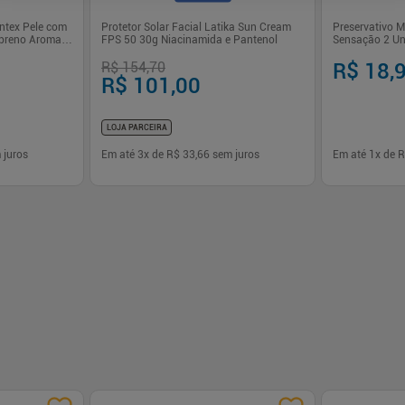
ntex Pele com
Protetor Solar Facial Latika Sun Cream
Preservativo 
sopreno Aroma
FPS 50 30g Niacinamida e Pantenol
Sensação 2 Un
Natural Olla
R$ 154,70
R$ 18,
R$ 101,00
LOJA PARCEIRA
 juros
Em até
3
x de
R$ 33,66
sem juros
Em até
1
x de
R
-
+
-
+
1
1
prar
Comprar