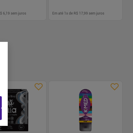
$ 6,19
sem juros
Em até
1
x de
R$ 17,99
sem juros
-
+
1
Comprar
Comprar