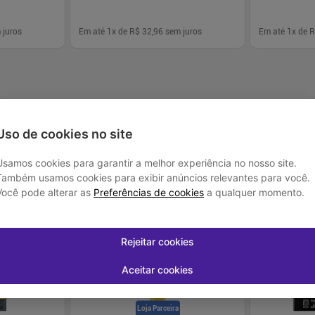
 juros
Em até
1
x de
R$ 32,96
sem juros
Em até
1
x de
R
-
+
-
+
1
1
prar
Comprar
Uso de cookies no site
Usamos cookies para garantir a melhor experiência no nosso site.
Também usamos cookies para exibir anúncios relevantes para você.
Você pode alterar as
Preferências de cookies
a qualquer momento.
-
35
%
Rejeitar cookies
Aceitar cookies
Loja Parceira