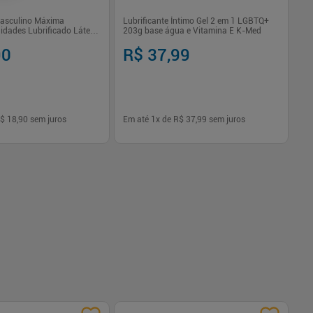
Masculino Máxima
Lubrificante Íntimo Gel 2 em 1 LGBTQ+
Lu
idades Lubrificado Látex
203g base água e Vitamina E K-Med
Pr
90
R$ 37,99
R
$ 18,90
sem juros
Em até
1
x de
R$ 37,99
sem juros
Em
-
+
1
Comprar
Comprar