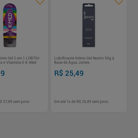
ntimo Gel 2 em 1 LGBTQ+
Lubrificante Íntimo Gel Neutro 50g à
Pr
a e Vitamina E K-Med
Base de Água Jontex
Un
99
R$ 25,49
R
$ 37,99
sem juros
Em até
1
x de
R$ 25,49
sem juros
Em
-
+
1
Comprar
Comprar