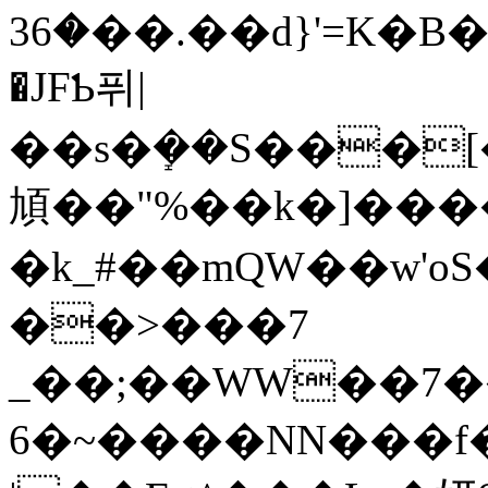
�36��.��d}'=K�B�Vݑ���@�T�9A{XW}
�JFƄ퓌|
��s�ܻ��S���[��
頄��"%��k�]����
�k_#��mQW��w'oS�j�ڪ�o̡ӭ�A��g�М~�������o�Jo��
��>���7
_��;��WW��7�
6�~����NN���f