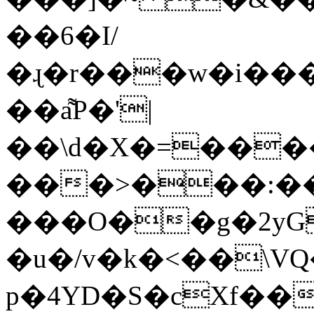
��6�I/
�ɻ�r���w�i���
��a͌P�'|
��\d�X�=���
���>���:��)
���O��g�2yG
�u�/v�k�<��\V
p�4YD�S�cXf��`�O�