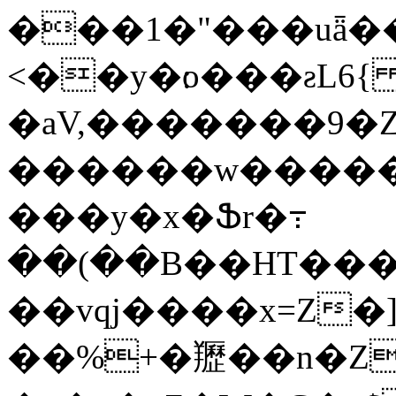
���1�"���uǟ���;�ݳO�^��J�V����_�>��
<��y�׃o���ƨL6{
�aV,�������9�
������w�����A
���y�x�Ֆr�߹
��(��B��HT�����8�3͎�
��vqj����x=Z�]
��%+�䍽��n�Ζ