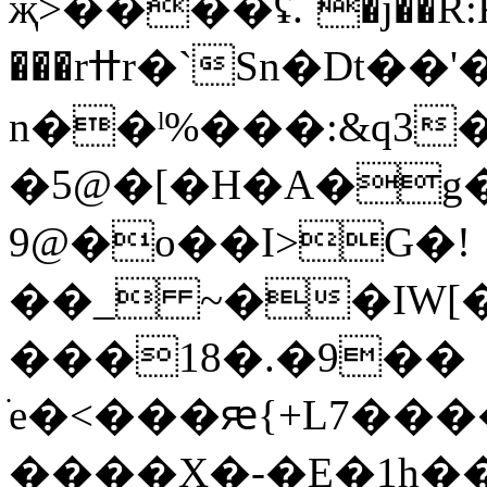
җ>����ʢ.`�j��R
���rߚr�`Sn�Dt��'��>���n�9�럃
n��ˡ%���:&q3
�5@�[�H�A�g�
9@�o��
I>G�!
��_ ~��IW[
���18�.�9��
ֺe�<���ԙ{+L7��
����X�-�E�1h���