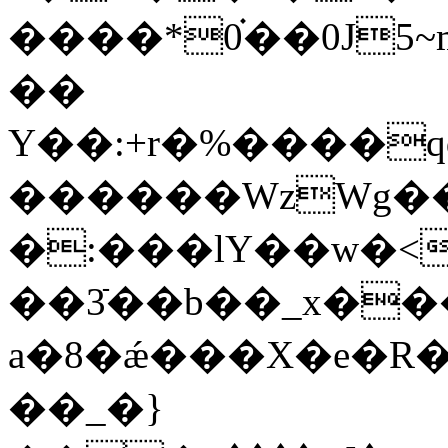
����*0֗��0J5~
��
Y��:+r�%����qq
������WzWg��
�:���lY��w�<
��3ֿ��b��_x��
a�8�ǽ���X�e�R�
��_�}