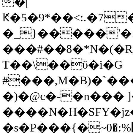
�|
Ԟ�5�9*��<:.�7
�_}�����'�m
���#��8�*N�(�
T��\��ϋ�i�G
#���,M�B)�`��
�)�@c�-�n��� 
����N�H�SFY�j
�s�P���{�~׭%:�0�n���T������*-