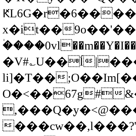
ԞL6G�r�6����
x�it��9o��'��۠
�۠���0vl��m��Y�
�V#؎U��ĺ|���
li]�T��;O��Im[
O�<��67g#&
,�
��Q�֭y�<@����ޠkW=��5
���cw��,l���?