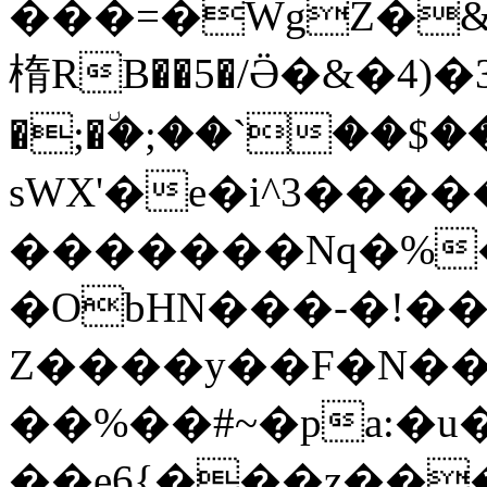
���=�WgZ�&
楕RB��5�/Ӛ�&�4)�3�Yج�~j���
�;�٘�;��`��$
sWX'�e�i^3�����
�������Nq�%�
�ObHN���-�!��Ʌ
Z����y��F�N��
��%��#~�pa:�u
��e6{���z��