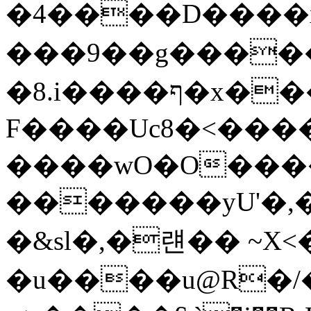
�4����D����x
���9��g����
�8.i����ף�x���-
F����Uc8�<��
����wO�O���
�������yU'�,�
�&sl�,�럔�� ~X<
�u����u@R�/�