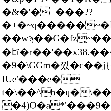
�&�'�=���??
�+�~q�����~�l
��wϡ��G�fz͎~�
�էϊ�r��'��x38.
�9�\GGm�낐�c��
IUe'���e�
t�\��^h�ų�\��0
�4)O�a*'���9��O��ټ$z�^��6�`xx