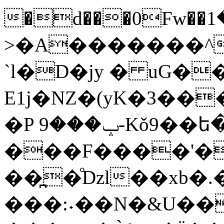
�d���0Fw��څ���1����x�^�I)�r-
>�A�������^
`l�D�jy � uG�
E1j�NZ�(yK�3��
�P ݒ���9-Kǒ9��ե�n4 �
���F����'�
��̪�ͦDzl��xb�.�>2
���:˖��N�&U��