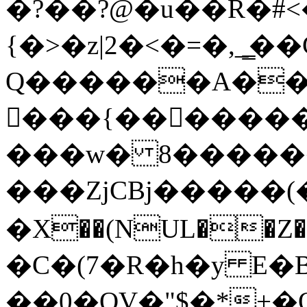
�?��?@�u��R�#<
{�>�z|2�<�=�,_̳�
Q������A��
���{��������2�,�n.�HZ
���w� 8������+
���ZjCBj�����(�ʈ
�X��(NUL��Z�r
�C�(7�R�h�y E�
��0�QƔ�"$�*+�