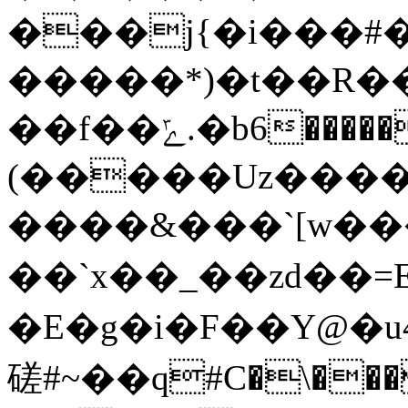
���j{�i��
�#
�����*)�t��R�
��f��ݻ.�b6�����0�{��a��ܪ~>��(�������7t=�{�ڨ=
(�����Uz���
����&���`[w���`�
��`x��_��zd��= E
�E�g�i�F��Y@�u
磋 #~��q#C�\���