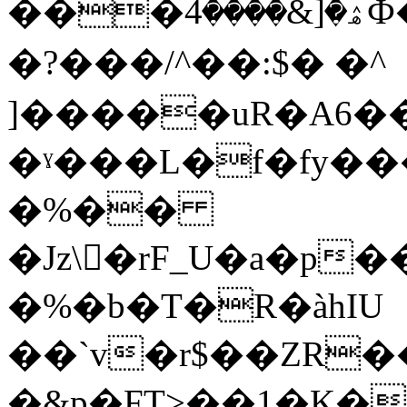
���ۿ�[&����4Ф��S�l��L>O�z4KV�yi�9�~����A��,ȃ2H�l�>������Ç����
�?���/^��:$� �^
]�����uR�A6��
�ˠ���L�f�fy
�%��
�Jz\�rF_U�a�p
�%�b�T�R�àhIU
��`v�r$��ZR�
�&p�FT>��1�K�