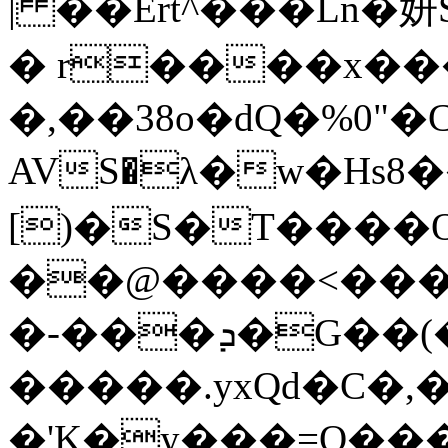
| ��Ert^���Ln�妍SݺFo�$��N��w:�
� r����x��
�,��38o�dQ�%0"�C�
AVS�λ�w�Hs8�
[)�S�T����O
��@����<���
�-���ܕ�G��(�Վ{>~�k��G���
�����.yxQd�C�,
�'K�y���=Q��