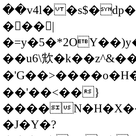
��v4l� �s$�dp
�􇯦��|
�=y�5�*2OY��)
��u6\㰫�k��z^&�
�'G��>����o�H
��'��<��}
����N�H�X��
�J�Y�?