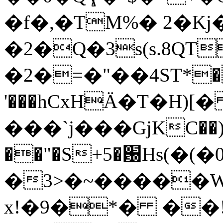
�f�,�TM%� 2�Kj
�2�Q�3s(s.8QT
�2�=�"��4ЅT*��
'���hCxHӒ�T�H)
���`j���GјKC��)I
��"�S+5�԰Hs(�(�
�3>�~�����W
x!�9�*� ��