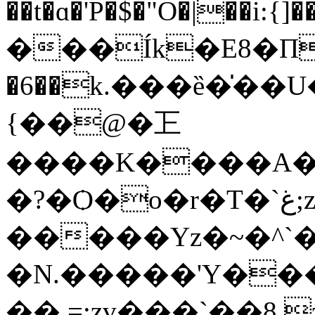
��t�ɑ�'P�$�"O�|��i:{]
���Ík�E8�Π�
�6��k.���ȅ�̍��
{��@�㠪
����K����A�
�?�Ѻ�o�r�T�`غ;z��
�����Yz�~�^`�
�N.�����'Y��
�� =:zv���`��8