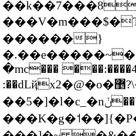
��k��7���8
���V�m���$�T
������}
�.��e�����~��
�mc��� ���:����4
:��dLҋx2�@�o�޵?\���@Q�P勢
��5�]�l�c_�nݩ��U7>| �~3�7��
���K�g�˦��]{�
���]�~ �&���