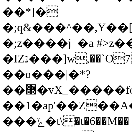
��*]�
�;q&���^��,Y��[�^v^߮��i9;M�
�;z����j_�a #>z�
�IZנ���]w,��`Ο7�;~�'u2Mޥ�x�D����`��{�����S�\� z��@�����˜!L���ˡ#�Y�v���^ͳ������nh_����}
��ɑ���|�*?
��޽�vX_�����fo�A`���/
��1�ap'��Z��A�O��"
���ݻ�t\�t�6��M�� �O��+ à��W$�0�X?�c�