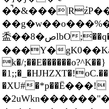
�̚�&���|Rܰz
��g�w��o���%�
盉��8�صlbO;��q�8 �5zҠ?:�/
���Y�gK0��K
k�/;��E������o?^K��}
�1;;�_�HJHZXT�!oC.�
�XU#�*p��Ё���!
�2uWkn������"