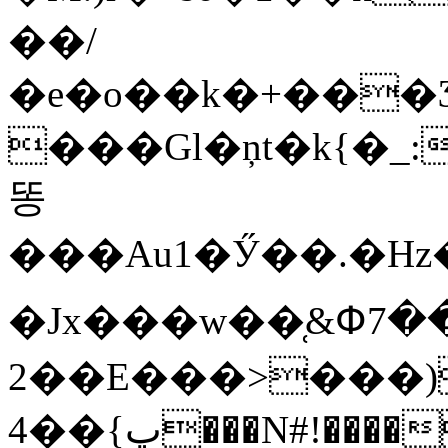
��/
�e�o��k�+���Ӡ
���Gl�ņt�k{�_
똥
�Jx���w��̜&
2��E���>���)�%o֐���7
پ}��4���N#!����st���C<9��x�͏1�}�`!