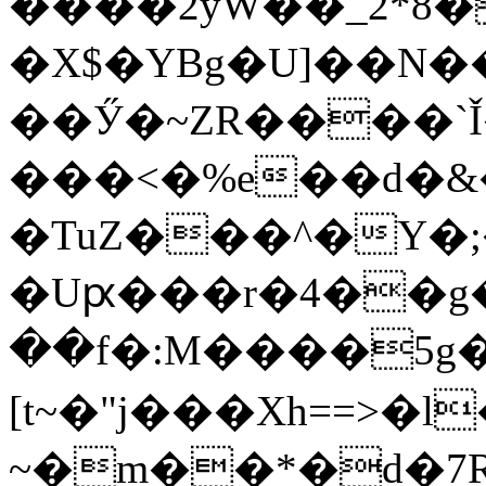
����2yW��_2*8�
�X$�YBg�U]��N�
��Ӳ�~ZR����`Ǐ�
���<�%e��d�&�
�TuZ���^�Y�;
�Uԗ���r�4��g���,�����`�۽��E^T�2[���{����
��f�:M����5g�
[t~�"j���Xh==>�l
~�m��*�d�7R