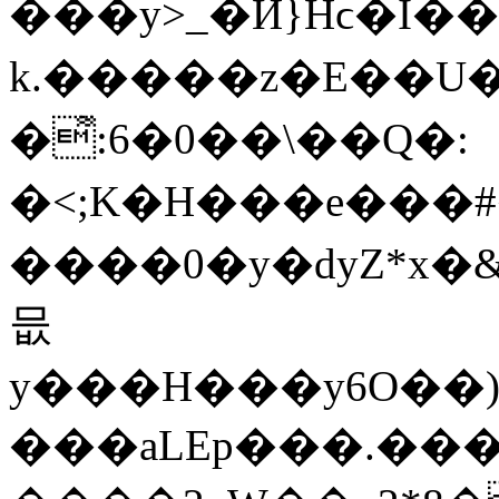
���y>_�Ѝ}Hϲ�Ϊ���X�]d˴ק�Y��¨c>��� #%�xΓ���,
k.�����z�E��U�
� ͌:6�0��\��Q�:
�<;K�H���e���
����0�y�dyZ*x
믒
y���H���y6O��
���aLEp���.���