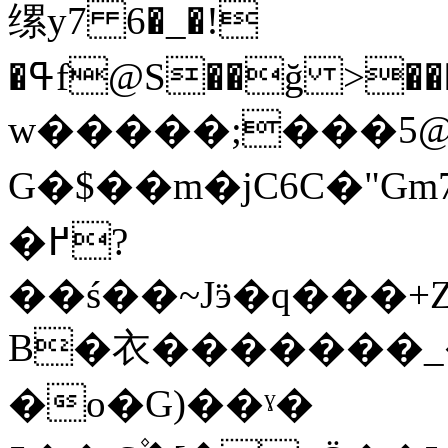
缧y7 6�_�!
�ߟf@S��ğ >���x�ZO���9G��y����_��Y���}U?
w�����;���5@
G�$��m�jC6C�"G
�߂?
��ś��~Jӭ�q���+
B�衣�������_�
�o�G)��ˠ�