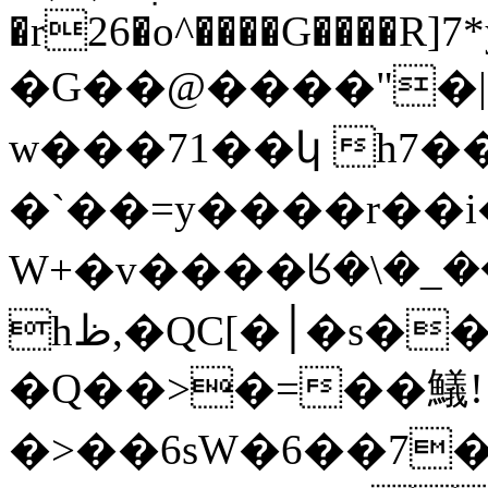
�r26�o^����G����R]7
�G��@����"�
w���71��կ h7�
�`��=y����r��i
W+�v����ᖉ�\�_
hظ,�QC[�׀�s��l{O�!|
�Q��>�=��䲑!
�>��6sW�6��7