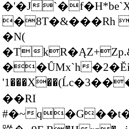
�'�J`�f�H*b
�8T�&���Rh 
�N(
�TkR�ĄZ+Z
��ȖMx`h�2�Ĕi�׋)�H`?�$�BJ.
'1���X֜��(Ĺc�3��
��RI
#�~q�G��t�k