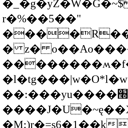
�_�g�yZ�W�G�~
r�%��5��"
����R��2�]��/;�Umڿ:�D�tx�_b�D��9h�U�#w��,�Z����꣯m�vC���x��
� z� o��Ao���
��������ʍ�f
�l�tg���|w�O*l�w��J�mrت���'��V#��Σ�8�fE�õ
��:���yu����׭��N������%\�N=�W��XC���
����J�U�~ę��
�M:)r�=s6�1��