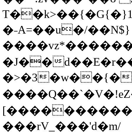
T��k>��{�G{�}
�˗A=��u�/��N$}
����vz*������
�J��d��E�r���^
�>�3�w��{���ˇA���Ƞ�Ϗ��aP_6cn���
����Q��`�V�!eZ�5)V�Q�5�p(�u��4���U��ת�O�*ϖiR�>�ޠ�?:����BpE
[����������
���rV_���'d�m/