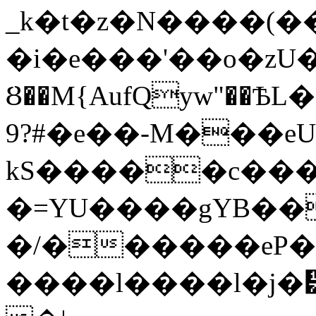
_k�t�z�N����(
�i�e���'��o�zU����ƃ
Ȣ��M{AufQyw"��
9?#�e��-M���e
kS�����c���e
�=YU����gYB�����ϓ��OT��a
�/������eP�
����l����l�j�᥵qίذχ���x=��m��>VT��9�m���:c�9�