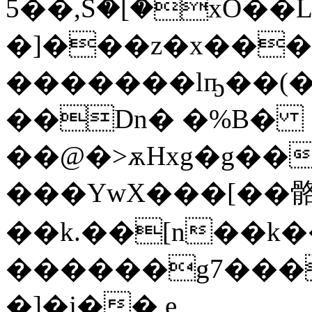
5��,S۫�[�xÖ��LC��ݻw�����
�]���z�x���
�������lҧ��(�]
��
Dn� �%B�
��@�>ѫHxg�g��
���YwX���[��
��k.��[n��k�
������g7���
�]�j�� e