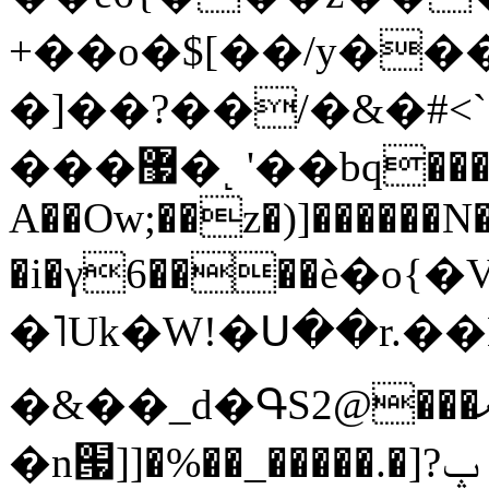
+��o�$[��/y��
�]��?��/�&�#<`
���޷�˻ '��bq�����3,��o��
A��Ow;��z�)]������N
�i�γ6����ѐ�o
�˥Uk�W!�Ս��r.��L*�)��ȟޟ
�&��_d�ԳS2@���ށ�'���AU��O�U/
�n՗]]�%��_�����.�]ݒ?