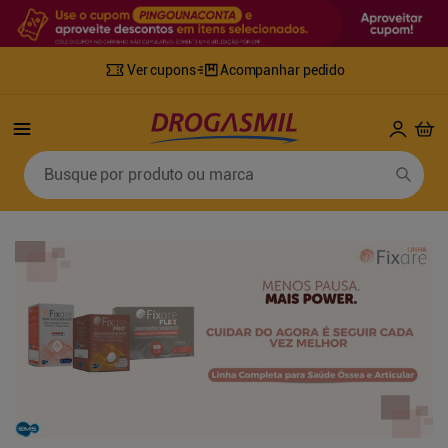
Ver cupons
Acompanhar pedido
Termos mais buscados
Busque por produto ou marca
1
º
fralda
6
º
desodorante
2
º
lenco umedecido
7
º
sabonete líquido
3
º
retinol
8
º
tylenol
4
º
mounjaro
9
º
fralda xg
5
º
fralda geriatrica
10
º
shampoo