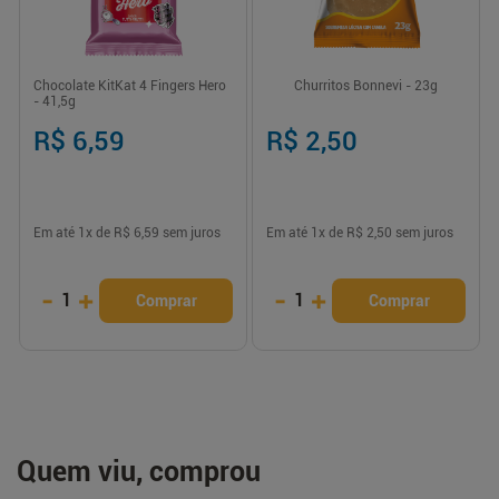
Chocolate KitKat 4 Fingers Hero
Churritos Bonnevi - 23g
- 41,5g
R$ 6,59
R$ 2,50
Em até
1
x de
R$ 6,59
sem juros
Em até
1
x de
R$ 2,50
sem juros
-
+
-
+
1
1
Comprar
Comprar
Quem viu, comprou