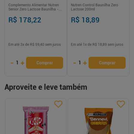
Complemento Alimentar Nutren
Nutren Control Baunilha Zero
Senior Zero Lactose Baunilha -
Lactose 200ml
740g
R$ 178,22
R$ 18,89
Em até
3
x de
R$ 59,40
sem juros
Em até
1
x de
R$ 18,89
sem juros
-
+
-
+
1
1
Comprar
Comprar
Aproveite e leve também