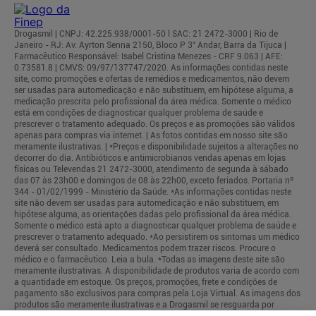
Drogasmil | CNPJ: 42.225.938/0001-50 l SAC: 21 2472-3000 | Rio de
Janeiro - RJ: Av. Ayrton Senna 2150, Bloco P 3° Andar, Barra da Tijuca |
Farmacêutico Responsável: Isabel Cristina Menezes - CRF 9.063 | AFE:
0.73581.8 | CMVS: 09/97/137747/2020. As informações contidas neste
site, como promoções e ofertas de remédios e medicamentos, não devem
ser usadas para automedicação e não substituem, em hipótese alguma, a
medicação prescrita pelo profissional da área médica. Somente o médico
está em condições de diagnosticar qualquer problema de saúde e
prescrever o tratamento adequado. Os preços e as promoções são válidos
apenas para compras via internet. | As fotos contidas em nosso site são
meramente ilustrativas. | *Preços e disponibilidade sujeitos a alterações no
decorrer do dia. Antibióticos e antimicrobianos vendas apenas em lojas
físicas ou Televendas 21 2472-3000, atendimento de segunda à sábado
das 07 às 23h00 e domingos de 08 às 22h00, exceto feriados. Portaria nº
344 - 01/02/1999 - Ministério da Saúde. *As informações contidas neste
site não devem ser usadas para automedicação e não substituem, em
hipótese alguma, as orientações dadas pelo profissional da área médica.
Somente o médico está apto a diagnosticar qualquer problema de saúde e
prescrever o tratamento adequado. *Ao persistirem os sintomas um médico
deverá ser consultado. Medicamentos podem trazer riscos. Procure o
médico e o farmacêutico. Leia a bula. *Todas as imagens deste site são
meramente ilustrativas. A disponibilidade de produtos varia de acordo com
a quantidade em estoque. Os preços, promoções, frete e condições de
pagamento são exclusivos para compras pela Loja Virtual. As imagens dos
produtos são meramente ilustrativas e a Drogasmil se resguarda por