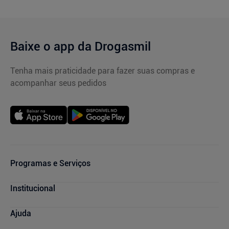
Baixe o app da Drogasmil
Tenha mais praticidade para fazer suas compras e
acompanhar seus pedidos
Programas e Serviços
Cupons de Desconto
Institucional
Serviços Farmacêuticos
Consultas Médicas
Blog Drogasmil
Ajuda
Sou + Saúde
Nossas Lojas