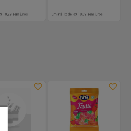
$ 10,29
sem juros
Em até
1
x de
R$ 18,89
sem juros
-
+
1
Comprar
Comprar