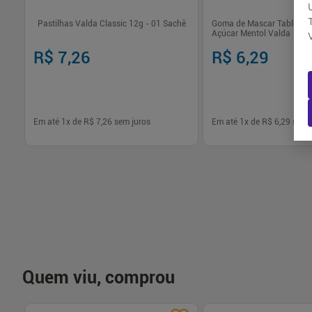
Pastilhas Valda Classic 12g - 01 Sachê
Goma de Mascar Tablete 
Açúcar Mentol Valda
R$ 7,26
R$ 6,29
Em até
1
x de
R$ 7,26
sem juros
Em até
1
x de
R$ 6,29
sem j
-
+
-
+
1
1
Comprar
Com
Quem viu, comprou