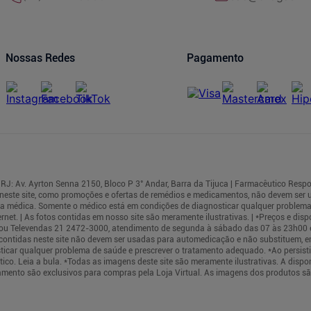
Nossas Redes
Pagamento
RJ: Av. Ayrton Senna 2150, Bloco P 3° Andar, Barra da Tijuca | Farmacêutico Respo
neste site, como promoções e ofertas de remédios e medicamentos, não devem ser
rea médica. Somente o médico está em condições de diagnosticar qualquer problema
t. | As fotos contidas em nosso site são meramente ilustrativas. | *Preços e dispo
cas ou Televendas 21 2472-3000, atendimento de segunda à sábado das 07 às 23h00
s contidas neste site não devem ser usadas para automedicação e não substituem, e
ticar qualquer problema de saúde e prescrever o tratamento adequado. *Ao persis
co. Leia a bula. *Todas as imagens deste site são meramente ilustrativas. A dispo
mento são exclusivos para compras pela Loja Virtual. As imagens dos produtos sã