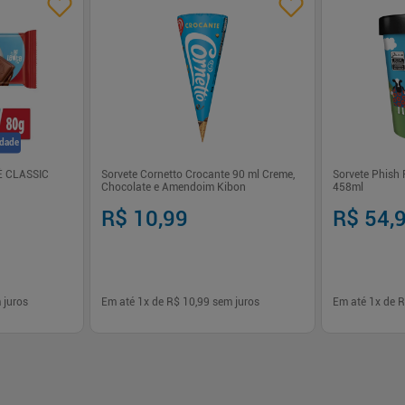
idade
É CLASSIC
Sorvete Cornetto Crocante 90 ml Creme,
Sorvete Phish 
Chocolate e Amendoim Kibon
458ml
R$ 10,99
R$ 54,
 juros
Em até
1
x de
R$ 10,99
sem juros
Em até
1
x de
R
-
+
-
+
1
1
prar
Comprar