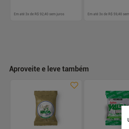
Em até
3
x de
R$ 92,40
sem juros
Em até
3
x de
R$ 59,40
sem
-
+
-
+
1
1
Comprar
Com
Aproveite e leve também