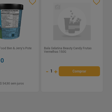
Food Ben & Jerry's Pote
Bala Gelatina Beauty Candy Frutas
Vermelhas 150G
90
R
-
+
1
Comprar
$ 54,90
sem juros
Em
Comprar