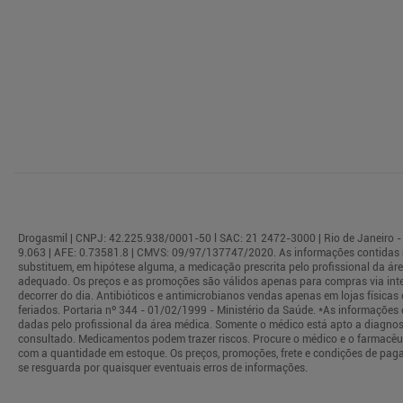
Drogasmil | CNPJ: 42.225.938/0001-50 l SAC: 21 2472-3000 | Rio de Janeiro - 
9.063 | AFE: 0.73581.8 | CMVS: 09/97/137747/2020. As informações contidas 
substituem, em hipótese alguma, a medicação prescrita pelo profissional da á
adequado. Os preços e as promoções são válidos apenas para compras via interne
decorrer do dia. Antibióticos e antimicrobianos vendas apenas em lojas físi
feriados. Portaria nº 344 - 01/02/1999 - Ministério da Saúde. *As informaçõe
dadas pelo profissional da área médica. Somente o médico está apto a diagnos
consultado. Medicamentos podem trazer riscos. Procure o médico e o farmacêuti
com a quantidade em estoque. Os preços, promoções, frete e condições de paga
se resguarda por quaisquer eventuais erros de informações.