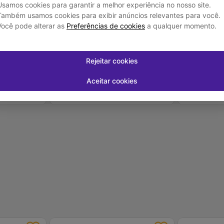
Usamos cookies para garantir a melhor experiência no nosso site.
Também usamos cookies para exibir anúncios relevantes para você.
Sachê 24g Sem
Gm Mas Trident Mnt 25,2G
Bala Gelatina
Vermelhas 15
Você pode alterar as
Preferências de cookies
a qualquer momento.
R$ 7,49
-
+
Rejeitar cookies
1
Aceitar cookies
uros
Em até
1
x de
R$ 7,49
sem juros
-
+
1
prar
Comprar