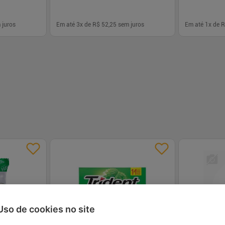
 juros
Em até
3
x de
R$ 52,25
sem juros
Em até
1
x de
R
-
+
-
+
1
1
prar
Comprar
Uso de cookies no site