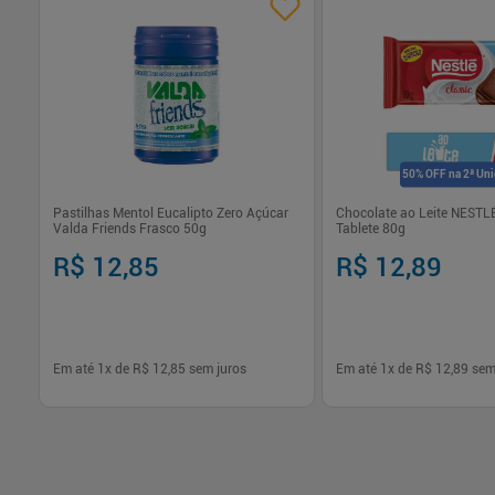
50% OFF na 2ª Un
Pastilhas Mentol Eucalipto Zero Açúcar
Chocolate ao Leite NESTL
Valda Friends Frasco 50g
Tablete 80g
R$ 12,85
R$ 12,89
Em até
1
x de
R$ 12,85
sem juros
Em até
1
x de
R$ 12,89
sem
-
+
-
+
1
1
Comprar
Com