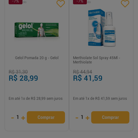
-
7
%
-
7
%
Patrocinado
Patrocinado
Gelol Pomada 20 g - Gelol
Merthiolate Sol Spray 45Ml -
Merthiolate
R$ 31,30
R$ 44,94
R$ 28,99
R$ 41,59
Em até
1
x de
R$ 28,99
sem juros
Em até
1
x de
R$ 41,59
sem juros
-
+
-
+
1
1
Comprar
Comprar