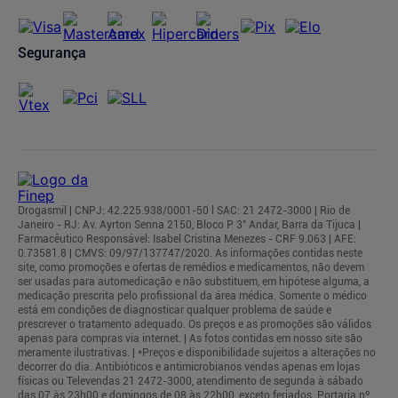
Segurança
Drogasmil | CNPJ: 42.225.938/0001-50 l SAC: 21 2472-3000 | Rio de
Janeiro - RJ: Av. Ayrton Senna 2150, Bloco P 3° Andar, Barra da Tijuca |
Farmacêutico Responsável: Isabel Cristina Menezes - CRF 9.063 | AFE:
0.73581.8 | CMVS: 09/97/137747/2020. As informações contidas neste
site, como promoções e ofertas de remédios e medicamentos, não devem
ser usadas para automedicação e não substituem, em hipótese alguma, a
medicação prescrita pelo profissional da área médica. Somente o médico
está em condições de diagnosticar qualquer problema de saúde e
prescrever o tratamento adequado. Os preços e as promoções são válidos
apenas para compras via internet. | As fotos contidas em nosso site são
meramente ilustrativas. | *Preços e disponibilidade sujeitos a alterações no
decorrer do dia. Antibióticos e antimicrobianos vendas apenas em lojas
físicas ou Televendas 21 2472-3000, atendimento de segunda à sábado
das 07 às 23h00 e domingos de 08 às 22h00, exceto feriados. Portaria nº