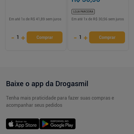
LOJA PARCEIRA
Em até
1
x de
R$ 41,89
sem juros
Em até
1
x de
R$ 30,56
sem juros
-
+
-
+
1
1
Comprar
Comprar
Baixe o app da Drogasmil
Tenha mais praticidade para fazer suas compras e
acompanhar seus pedidos