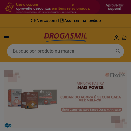
Ver cupons
Acompanhar pedido
Termos mais buscados
Busque por produto ou marca
1
º
fralda
6
º
desodorante
2
º
lenco umedecido
7
º
sabonete líquido
3
º
retinol
8
º
tylenol
4
º
fralda geriatrica
9
º
fralda xg
5
º
mounjaro
10
º
shampoo