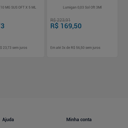
 10 MG SUS OFT X 5 ML
Lumigan 0,03 Sol Oft 3Ml
R$ 223,91
R$
73
R$ 169,50
R
$ 23,73
sem juros
Em até
3
x de
R$ 56,50
sem juros
Em
-
+
1
Comprar
Comprar
Ajuda
Minha conta