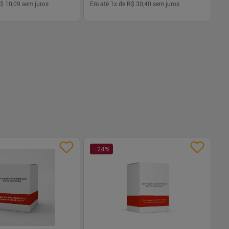
$ 10,09
sem juros
Em até
1
x de
R$ 30,40
sem juros
Em
-
+
1
Comprar
Comprar
-
24
%
-