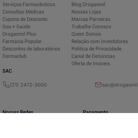
Serviços Farmacêuticos
Blog Drogasmil
Consultas Médicas
Nossas Lojas
Cupons de Desconto
Marcas Parceiras
Sou + Saúde
Trabalhe Conosco
Drogasmil Plus
Quem Somos
Farmácia Popular
Relação com Investidores
Descontos de laboratórios
Política de Privacidade
Dermaclub
Canal de Denúncias
Oferta de Imóveis
SAC
(21) 2472-3000
sac@drogasmil
Nossas Redes
Pagamento