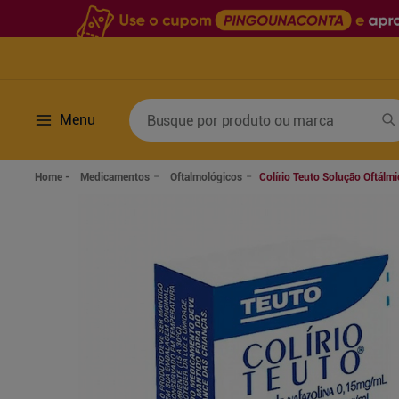
Busque por produto ou marca
Menu
Termos mais buscados
Medicamentos
Oftalmológicos
Colírio Teuto Solução Oftálmi
1
º
fralda
6
º
desodorante
2
º
lenco umedecido
7
º
sabonete líquido
3
º
retinol
8
º
tylenol
4
º
mounjaro
9
º
fralda xg
5
º
fralda geriatrica
10
º
shampoo