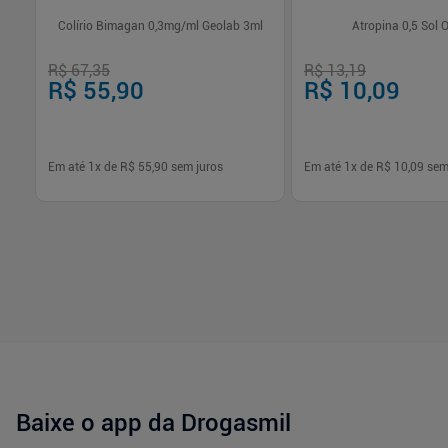
Colírio Bimagan 0,3mg/ml Geolab 3ml
Atropina 0,5 Sol O
R$ 67,35
R$ 13,19
R$ 55,90
R$ 10,09
Em até
1
x de
R$ 55,90
sem juros
Em até
1
x de
R$ 10,09
sem
-
+
-
+
1
1
Comprar
Com
Baixe o app da Drogasmil