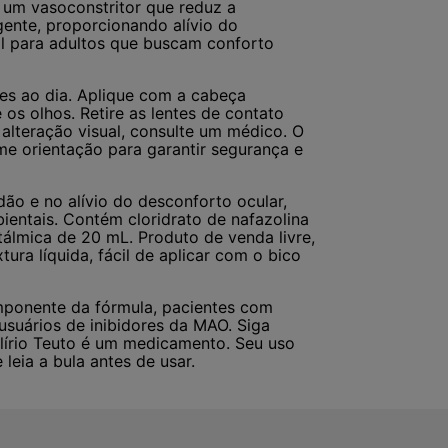
, um vasoconstritor que reduz a
gente, proporcionando alívio do
al para adultos que buscam conforto
zes ao dia. Aplique com a cabeça
 os olhos. Retire as lentes de contato
u alteração visual, consulte um médico. O
rme orientação para garantir segurança e
ão e no alívio do desconforto ocular,
ientais. Contém cloridrato de nafazolina
álmica de 20 mL. Produto de venda livre,
ura líquida, fácil de aplicar com o bico
mponente da fórmula, pacientes com
usuários de inibidores da MAO. Siga
lírio Teuto é um medicamento. Seu uso
leia a bula antes de usar.