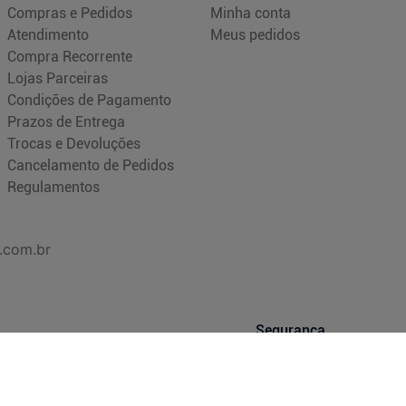
Compras e Pedidos
Minha conta
Atendimento
Meus pedidos
Compra Recorrente
Lojas Parceiras
Condições de Pagamento
Prazos de Entrega
Trocas e Devoluções
Cancelamento de Pedidos
Regulamentos
.com.br
Segurança