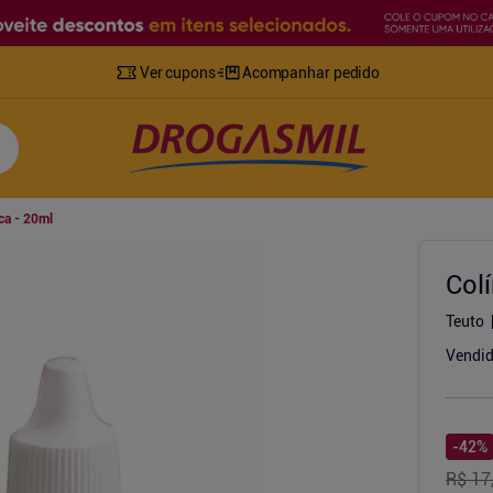
Ver cupons
Acompanhar pedido
ca - 20ml
Col
Teuto
Vendid
-
42
%
R$ 17