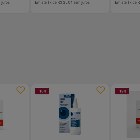
 juros
Em até
1
x de
R$ 25,04
sem juros
Em até
1
x de
R
-
+
-
+
1
1
prar
Comprar
-
16
%
-
19
%