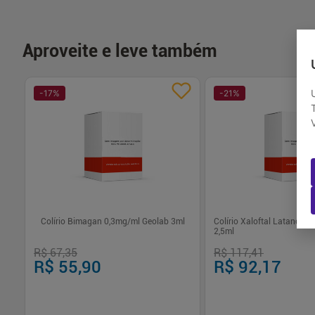
Aproveite e leve também
-
17
%
-
21
%
tas
Colírio Bimagan 0,3mg/ml Geolab 3ml
Colírio Xaloftal Latanopr
2,5ml
R$ 67,35
R$ 117,41
R$ 55,90
R$ 92,17