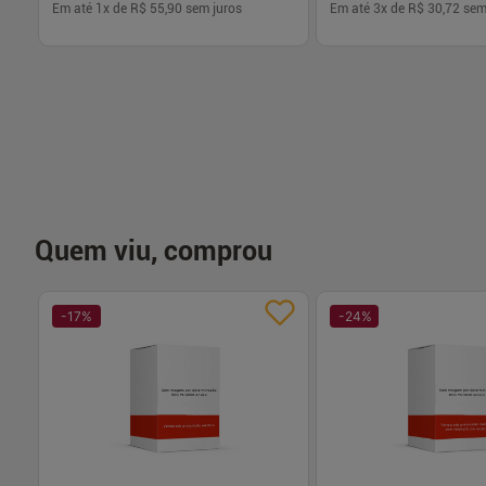
Em até
1
x de
R$ 55,90
sem juros
Em até
3
x de
R$ 30,72
sem
-
+
-
+
1
1
Comprar
Com
Quem viu, comprou
-
17
%
-
24
%