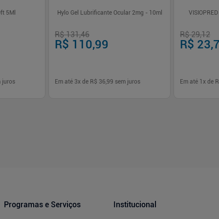
ft 5Ml
Hylo Gel Lubrificante Ocular 2mg - 10ml
VISIOPRED
R$ 131,46
R$ 29,12
R$ 110,99
R$ 23,
 juros
Em até
3
x de
R$ 36,99
sem juros
Em até
1
x de
R
-
+
-
+
1
1
prar
Comprar
Programas e Serviços
Institucional