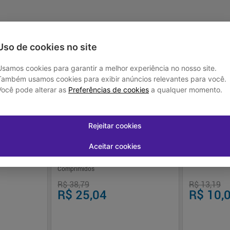
Uso de cookies no site
Usamos cookies para garantir a melhor experiência no nosso site.
-
35
%
-
24
%
Também usamos cookies para exibir anúncios relevantes para você.
Você pode alterar as
Preferências de cookies
a qualquer momento.
Rejeitar cookies
Aceitar cookies
osta 0,05mg
Trometamol Cetorolaco 10mg EMS - 10
Atropi
Comprimidos
R$ 38,79
R$ 13,19
R$ 25,04
R$ 10,