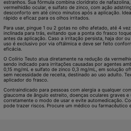
estranhos. Sua fórmula combina cloridrato de nafazolina
vermelhidão ocular, e sulfato de zinco, com ação adstrin
desconforto em até cinco minutos após a aplicação. Ide
rápido e eficaz para os olhos irritados.
Para usar, pingue 1 ou 2 gotas no olho afetado, até 4 ve
inclinada para trás, evitando que a ponta do frasco toque
antes da aplicação. Caso a irritação persista, haja dor o
uso é exclusivo por via oftálmica e deve ser feito confo
eficácia.
O Colírio Teuto atua diretamente na redução da vermelhid
sendo indicado para irritações causadas por agentes amb
0,15 mg/mL e sulfato de zinco 0,3 mg/mL, em solução oft
sem necessidade de receita, destinado ao uso adulto. Text
aplicador do frasco.
Contraindicado para pessoas com alergia a qualquer co
glaucoma de ângulo estreito, doenças oculares graves e 
corretamente o modo de usar e evite automedicação. Co
pode trazer riscos. Procure um médico ou farmacêutico e 