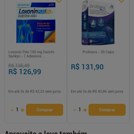
Loxonin Flex 100 mg Daiichi
Probians - 30 Caps
Sankyo - 7 Adesivos
Transdérmicos
R$ 135,49
R$ 131,90
R$ 126,99
Em até
3
x de
R$ 42,33
sem juros
Em até
3
x de
R$ 43,96
sem juros
-
+
-
+
1
1
Comprar
Comprar