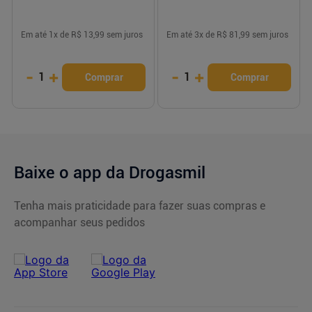
Em até
1
x de
R$ 13,99
sem juros
Em até
3
x de
R$ 81,99
sem juros
-
+
-
+
1
1
Comprar
Comprar
Baixe o app da Drogasmil
Tenha mais praticidade para fazer suas compras e
acompanhar seus pedidos