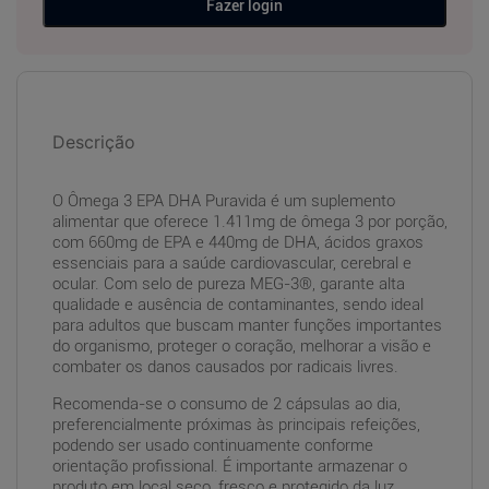
Fazer login
Descrição
O Ômega 3 EPA DHA Puravida é um suplemento
alimentar que oferece 1.411mg de ômega 3 por porção,
com 660mg de EPA e 440mg de DHA, ácidos graxos
essenciais para a saúde cardiovascular, cerebral e
ocular. Com selo de pureza MEG-3®, garante alta
qualidade e ausência de contaminantes, sendo ideal
para adultos que buscam manter funções importantes
do organismo, proteger o coração, melhorar a visão e
combater os danos causados por radicais livres.
Recomenda-se o consumo de 2 cápsulas ao dia,
preferencialmente próximas às principais refeições,
podendo ser usado continuamente conforme
orientação profissional. É importante armazenar o
produto em local seco, fresco e protegido da luz.