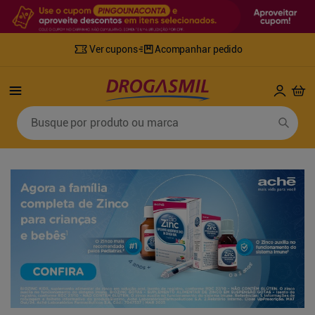
Ver cupons
Acompanhar pedido
Termos mais buscados
Busque por produto ou marca
1
º
fralda
6
º
mounjaro
2
º
lenco umedecido
7
º
sabonete líquido
3
º
retinol
8
º
tylenol
4
º
fralda geriatrica
9
º
fralda xg
5
º
desodorante
10
º
shampoo