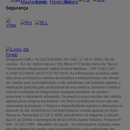
Segurança
Drogasmil | CNPJ: 42.225.938/0001-50 l SAC: 21 2472-3000 | Rio de
Janeiro - RJ: Av. Ayrton Senna 2150, Bloco P 3° Andar, Barra da Tijuca |
Farmacêutico Responsável: Isabel Cristina Menezes - CRF 9.063 | AFE:
0.73581.8 | CMVS: 09/97/137747/2020. As informações contidas neste
site, como promoções e ofertas de remédios e medicamentos, não devem
ser usadas para automedicação e não substituem, em hipótese alguma, a
medicação prescrita pelo profissional da área médica. Somente o médico
está em condições de diagnosticar qualquer problema de saúde e
prescrever o tratamento adequado. Os preços e as promoções são válidos
apenas para compras via internet. | As fotos contidas em nosso site são
meramente ilustrativas. | *Preços e disponibilidade sujeitos a alterações no
decorrer do dia. Antibióticos e antimicrobianos vendas apenas em lojas
físicas ou Televendas 21 2472-3000, atendimento de segunda à sábado
das 07 às 23h00 e domingos de 08 às 22h00, exceto feriados. Portaria nº
344 - 01/02/1999 - Ministério da Saúde. *As informações contidas neste
site não devem ser usadas para automedicação e não substituem, em