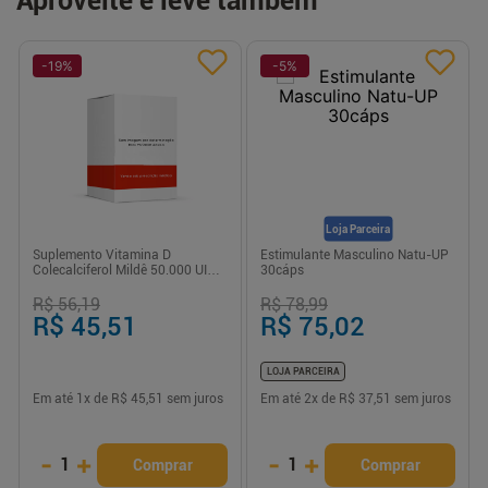
Aproveite e leve também
-
19
%
-
5
%
Loja Parceira
Suplemento Vitamina D
Estimulante Masculino Natu-UP
Colecalciferol Mildê 50.000 UI
30cáps
Cápsula 4 Unidades
R$ 56,19
R$ 78,99
R$ 45,51
R$ 75,02
LOJA PARCEIRA
Em até
1
x de
R$ 45,51
sem juros
Em até
2
x de
R$ 37,51
sem juros
-
+
-
+
1
1
Comprar
Comprar