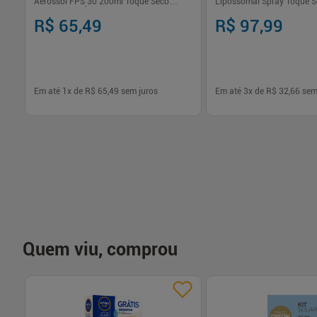
Aerossol FPS 30 200ml Toque Seco
Lipossomal Spray Toque S
Resistente à Água
150ml
R$ 65,49
R$ 97,99
Em até
1
x de
R$ 65,49
sem juros
Em até
3
x de
R$ 32,66
sem
-
+
-
+
1
1
Comprar
Com
Quem viu, comprou