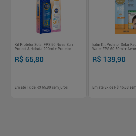
ryl
Kit Protetor Solar FPS 50 Nivea Sun
Isdin Kit Protetor Solar Fa
Protect & Hidrata 200ml + Protetor
Water FPS 60 50ml + Aeros
Babies & Kids FPS 60 100ml
FPS 30 250ml
R$ 65,80
R$ 139,90
Em até
1
x de
R$ 65,80
sem juros
Em até
3
x de
R$ 46,63
sem
-
+
-
+
1
1
Comprar
Com