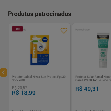
Produtos patrocinados
-
8
%
Patrocinado
Patrocinado
Protetor Labial Nivea Sun Protect Fps30
Protetor Solar Facial Neu
Stick 4,8G
Care FPS 30 Toque Seco S
R$ 20,57
R$ 49,31
R$ 18,99