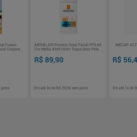
cial Fusion
ANTHELIOS Protetor Solar Facial FPS 60
IMECAP ACT
sol Corporal
Cor Média 45ml UVAir Toque Seco Pele
Sensível
R$ 89,90
R$ 56,
 juros
Em até
3
x de
R$ 29,96
sem juros
Em até
1
x de
R
-
+
-
+
1
1
prar
Comprar