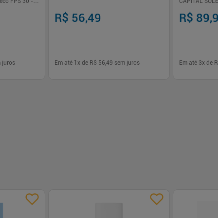
eco FPS 30 -
CAPITAL SOLE
FPS50 30G
R$ 56,49
R$ 89,
 juros
Em até
1
x de
R$ 56,49
sem juros
Em até
3
x de
R
-
+
-
+
1
1
prar
Comprar