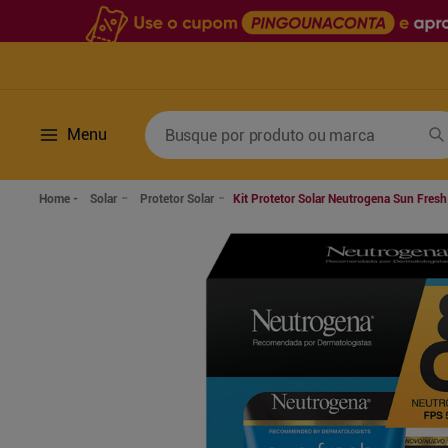
Busque por produto ou marca
Menu
Termos mais buscados
Solar
Protetor Solar
Kit Protetor Solar Neutrogena Sun Fre
1
º
fralda
6
º
desodorante
2
º
lenco umedecido
7
º
sabonete líquido
3
º
retinol
8
º
tylenol
4
º
mounjaro
9
º
fralda xg
5
º
fralda geriatrica
10
º
shampoo