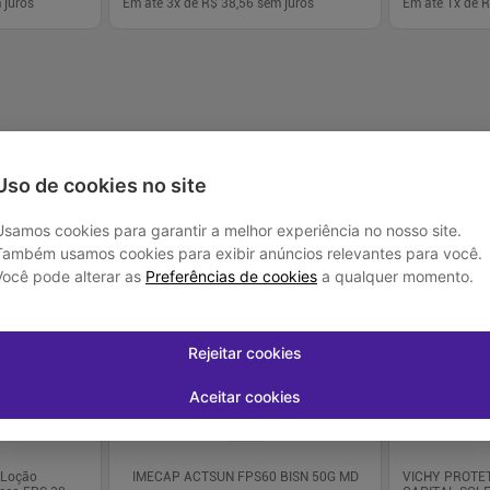
 juros
Em até
3
x de
R$ 38,56
sem juros
Em até
1
x de
R
-
+
-
+
1
1
prar
Comprar
Uso de cookies no site
Usamos cookies para garantir a melhor experiência no nosso site.
Também usamos cookies para exibir anúncios relevantes para você.
Você pode alterar as
Preferências de cookies
a qualquer momento.
Rejeitar cookies
Aceitar cookies
l Loção
IMECAP ACTSUN FPS60 BISN 50G MD
VICHY PROTE