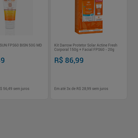
SUN FPS60 BISN 50G MD
Kit Darrow Protetor Solar Actine Fresh
Corporal 150g + Facial FPS60 - 20g
49
R$ 86,99
R
$ 56,49
sem juros
Em até
3
x de
R$ 28,99
sem juros
Em
-
+
1
Comprar
Comprar