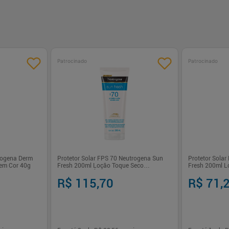
Patrocinado
Patrocinado
trogena Derm
Protetor Solar FPS 70 Neutrogena Sun
Protetor Sola
em Cor 40g
Fresh 200ml Loção Toque Seco
Fresh 200ml L
Resistente à Água
Antienvelheci
R$ 115,70
R$ 71,