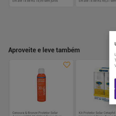
Em até
1
x de
R$ 18,99
sem juros
Em até
1
x de
R$ 49,31
sem
-
+
-
+
1
1
Comprar
Com
Aproveite e leve também
Cenoura & Bronze Protetor Solar
Kit Protetor Solar Cetaphi