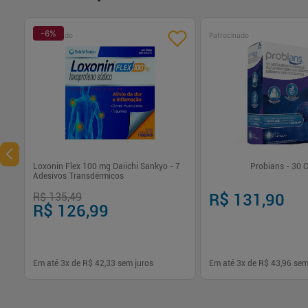
-
6
%
Patrocinado
Patrocinado
Loxonin Flex 100 mg Daiichi Sankyo - 7
Probians - 30 
Adesivos Transdérmicos
R$ 135,49
R$ 131,90
R$ 126,99
Em até
3
x de
R$ 42,33
sem juros
Em até
3
x de
R$ 43,96
sem
-
+
-
+
1
1
Comprar
Com