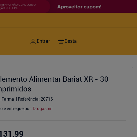
lemento Alimentar Bariat XR - 30
primidos
a Farma
Referência
:
20716
o e entregue por:
Drogasmil
131,99