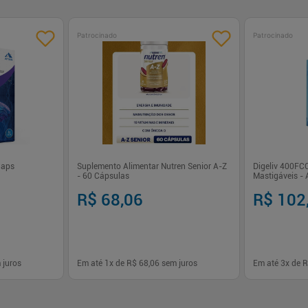
Patrocinado
Patrocinado
Caps
Suplemento Alimentar Nutren Senior A-Z
Digeliv 400FC
- 60 Cápsulas
Mastigáveis -
R$ 68,06
R$ 102
 juros
Em até
1
x de
R$ 68,06
sem juros
Em até
3
x de
R
-
+
-
+
1
1
prar
Comprar