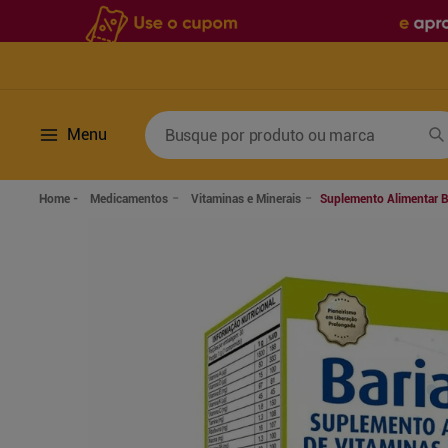
Busque por produto ou marca
Menu
Termos mais buscados
Medicamentos
Vitaminas e Minerais
Suplemento Alimentar B
1
º
fralda
6
º
desodorante
2
º
lenco umedecido
7
º
sabonete líquido
3
º
retinol
8
º
tylenol
4
º
mounjaro
9
º
fralda xg
5
º
fralda geriatrica
10
º
shampoo