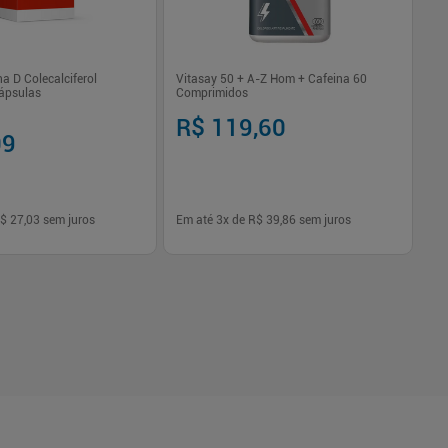
a D Colecalciferol
Vitasay 50 + A-Z Hom + Cafeina 60
O
Cápsulas
Comprimidos
R$ 119,60
R
09
$ 27,03
sem juros
Em até
3
x de
R$ 39,86
sem juros
Em
-
+
1
Comprar
Comprar