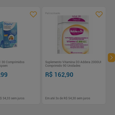
Patrocinado
C 30 Comprimidos
Suplemento Vitamina D3 Addera 2000UI
 Apsen
Comprimido 90 Unidades
,99
R$ 162,90
$ 34,33
sem juros
Em até
3
x de
R$ 54,30
sem juros
-
+
1
Comprar
Comprar