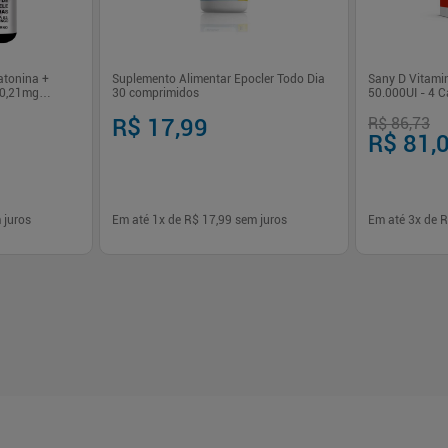
atonina +
Suplemento Alimentar Epocler Todo Dia
Sany D Vitamin
 0,21mg
30 comprimidos
50.000UI - 4 
R$ 17,99
R$ 86,73
R$ 81,
 juros
Em até
1
x de
R$ 17,99
sem juros
Em até
3
x de
R
-
+
-
+
1
1
prar
Comprar