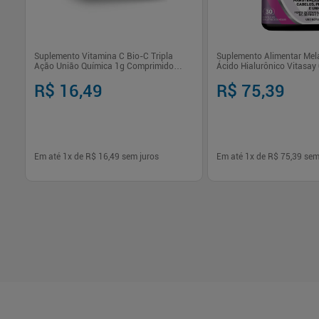
s
Suplemento Vitamina C Bio-C Tripla
Suplemento Alimentar Mel
Ação União Química 1g Comprimido
Ácido Hialurônico Vitasay
Efervescente 10 Unidades
Cápsula 30 Unidades
R$ 16,49
R$ 75,39
Em até
1
x de
R$ 16,49
sem juros
Em até
1
x de
R$ 75,39
sem
-
+
-
+
1
1
Comprar
Com