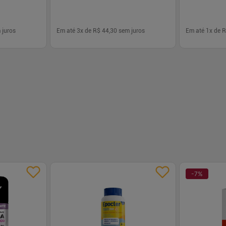
 juros
Em até
3
x de
R$ 44,30
sem juros
Em até
1
x de
R
-
+
-
+
1
1
prar
Comprar
-
7
%