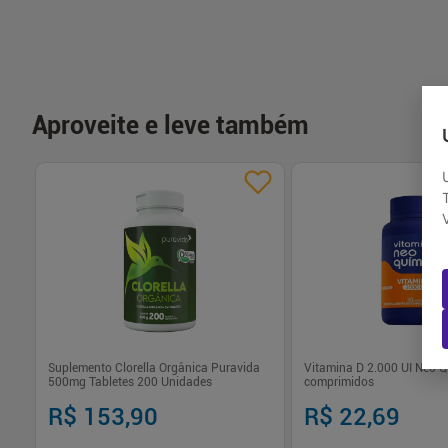
Aproveite e leve também
Suplemento Clorella Orgânica Puravida
Vitamina D 2.000 UI Neo 
500mg Tabletes 200 Unidades
comprimidos
R$ 153,90
R$ 22,69