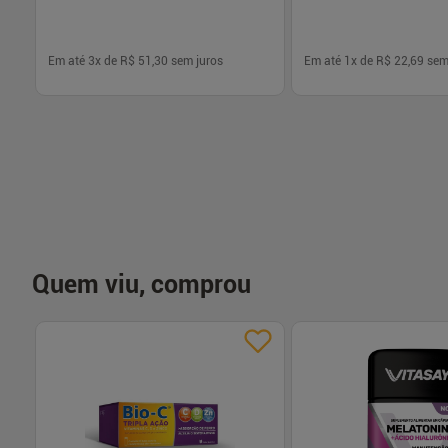
Em até
3
x de
R$ 51,30
sem juros
Em até
1
x de
R$ 22,69
sem
-
+
-
+
1
1
Comprar
Com
Quem viu, comprou