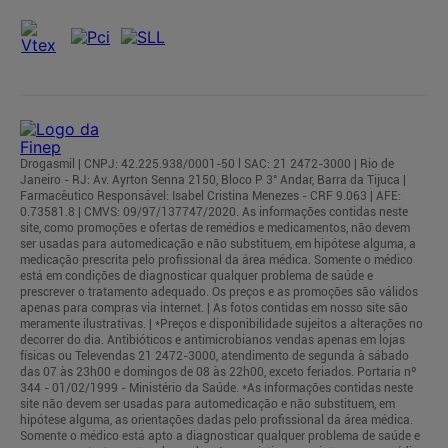
Drogasmil | CNPJ: 42.225.938/0001-50 l SAC: 21 2472-3000 | Rio de
Janeiro - RJ: Av. Ayrton Senna 2150, Bloco P 3° Andar, Barra da Tijuca |
Farmacêutico Responsável: Isabel Cristina Menezes - CRF 9.063 | AFE:
0.73581.8 | CMVS: 09/97/137747/2020. As informações contidas neste
site, como promoções e ofertas de remédios e medicamentos, não devem
ser usadas para automedicação e não substituem, em hipótese alguma, a
medicação prescrita pelo profissional da área médica. Somente o médico
está em condições de diagnosticar qualquer problema de saúde e
prescrever o tratamento adequado. Os preços e as promoções são válidos
apenas para compras via internet. | As fotos contidas em nosso site são
meramente ilustrativas. | *Preços e disponibilidade sujeitos a alterações no
decorrer do dia. Antibióticos e antimicrobianos vendas apenas em lojas
físicas ou Televendas 21 2472-3000, atendimento de segunda à sábado
das 07 às 23h00 e domingos de 08 às 22h00, exceto feriados. Portaria nº
344 - 01/02/1999 - Ministério da Saúde. *As informações contidas neste
site não devem ser usadas para automedicação e não substituem, em
hipótese alguma, as orientações dadas pelo profissional da área médica.
Somente o médico está apto a diagnosticar qualquer problema de saúde e