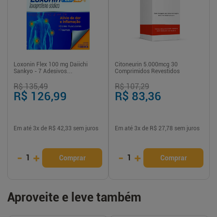
Loxonin Flex 100 mg Daiichi
Citoneurin 5.000mcg 30
Sankyo - 7 Adesivos
Comprimidos Revestidos
Transdérmicos
R$ 135,49
R$ 107,29
R$ 126,99
R$ 83,36
Em até
3
x de
R$ 42,33
sem juros
Em até
3
x de
R$ 27,78
sem juros
-
+
-
+
1
1
Comprar
Comprar
Aproveite e leve também