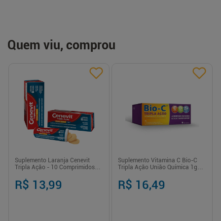
Quem viu, comprou
Suplemento Laranja Cenevit
Suplemento Vitamina C Bio-C
Tripla Ação - 10 Comprimidos
Tripla Ação União Química 1g
Efervescentes
Comprimido Efervescente 10
Unidades
R$ 13,99
R$ 16,49