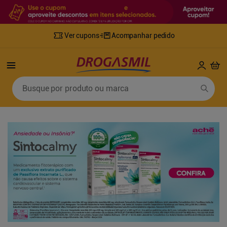
Ver cupons
Acompanhar pedido
Termos mais buscados
Busque por produto ou marca
1
º
fralda
6
º
mounjaro
2
º
lenco umedecido
7
º
sabonete líquido
3
º
retinol
8
º
tylenol
4
º
fralda geriatrica
9
º
fralda xg
5
º
desodorante
10
º
shampoo