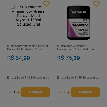
Suplemento Vitamínico-Mineral
Suplemento Alimentar
Puravit Multi Myralis 120ml
Melatonina + Ácido Hialurônico
Solução Oral
Vitasay 0,21mg Cápsula 30
Unidades
R$ 64,90
R$ 75,39
Em até
1
x de
R$ 64,90
sem juros
Em até
1
x de
R$ 75,39
sem juros
-
+
-
+
1
1
Comprar
Comprar