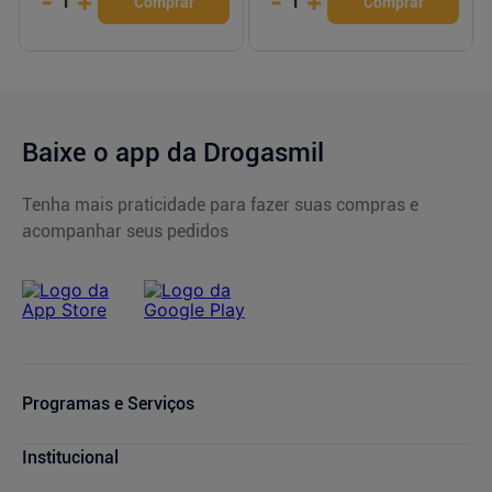
-
+
-
+
1
1
Comprar
Comprar
Baixe o app da Drogasmil
Tenha mais praticidade para fazer suas compras e
acompanhar seus pedidos
Programas e Serviços
Cupons de Desconto
Institucional
Serviços Farmacêuticos