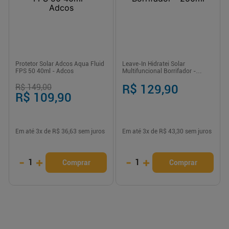
Protetor Solar Adcos Aqua Fluid
Leave-In Hidratei Solar
FPS 50 40ml - Adcos
Multifuncional Borrifador -
250ml
R$ 149,00
R$ 129,90
R$ 109,90
Em até
3
x de
R$ 36,63
sem juros
Em até
3
x de
R$ 43,30
sem juros
-
+
-
+
1
1
Comprar
Comprar