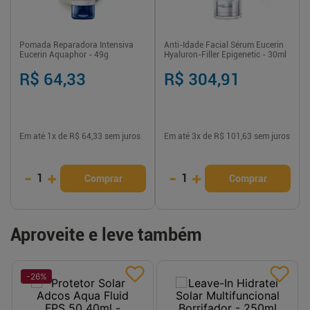
Pomada Reparadora Intensiva
Anti-Idade Facial Sérum Eucerin
Eucerin Aquaphor - 49g
Hyaluron-Filler Epigenetic - 30ml
R$ 64,33
R$ 304,91
Em até
1
x de
R$ 64,33
sem juros
Em até
3
x de
R$ 101,63
sem juros
-
+
-
+
1
1
Comprar
Comprar
Aproveite e leve também
-
26
%