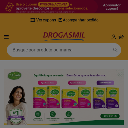
Ver cupons
Acompanhar pedido
Termos mais buscados
Busque por produto ou marca
1
º
fralda
6
º
mounjaro
2
º
lenco umedecido
7
º
sabonete líquido
3
º
retinol
8
º
tylenol
4
º
fralda geriatrica
9
º
fralda xg
5
º
desodorante
10
º
shampoo