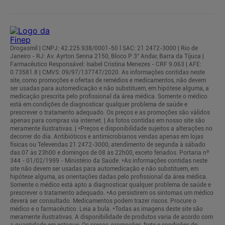
Drogasmil | CNPJ: 42.225.938/0001-50 l SAC: 21 2472-3000 | Rio de
Janeiro - RJ: Av. Ayrton Senna 2150, Bloco P 3° Andar, Barra da Tijuca |
Farmacêutico Responsável: Isabel Cristina Menezes - CRF 9.063 | AFE:
0.73581.8 | CMVS: 09/97/137747/2020. As informações contidas neste
site, como promoções e ofertas de remédios e medicamentos, não devem
ser usadas para automedicação e não substituem, em hipótese alguma, a
medicação prescrita pelo profissional da área médica. Somente o médico
está em condições de diagnosticar qualquer problema de saúde e
prescrever o tratamento adequado. Os preços e as promoções são válidos
apenas para compras via internet. | As fotos contidas em nosso site são
meramente ilustrativas. | *Preços e disponibilidade sujeitos a alterações no
decorrer do dia. Antibióticos e antimicrobianos vendas apenas em lojas
físicas ou Televendas 21 2472-3000, atendimento de segunda à sábado
das 07 às 23h00 e domingos de 08 às 22h00, exceto feriados. Portaria nº
344 - 01/02/1999 - Ministério da Saúde. *As informações contidas neste
site não devem ser usadas para automedicação e não substituem, em
hipótese alguma, as orientações dadas pelo profissional da área médica.
Somente o médico está apto a diagnosticar qualquer problema de saúde e
prescrever o tratamento adequado. *Ao persistirem os sintomas um médico
deverá ser consultado. Medicamentos podem trazer riscos. Procure o
médico e o farmacêutico. Leia a bula. *Todas as imagens deste site são
meramente ilustrativas. A disponibilidade de produtos varia de acordo com