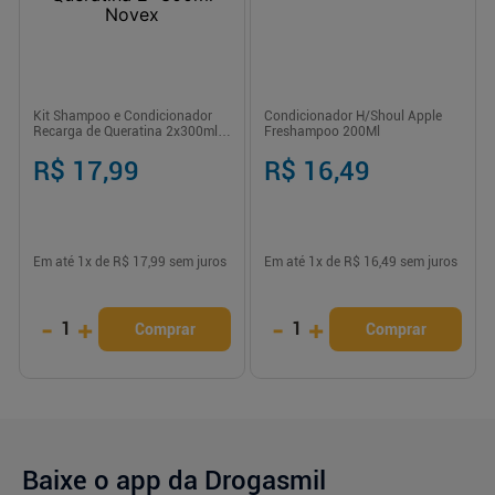
Kit Shampoo e Condicionador
Condicionador H/Shoul Apple
Recarga de Queratina 2x300ml
Freshampoo 200Ml
Novex
R$ 17,99
R$ 16,49
Em até
1
x de
R$ 17,99
sem juros
Em até
1
x de
R$ 16,49
sem juros
-
+
-
+
1
1
Comprar
Comprar
Baixe o app da Drogasmil