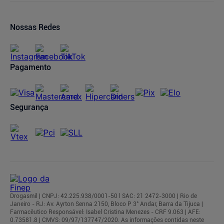
Política de Privacidade
Trocas e Devoluções
Oferta de Imóveis
Dermaclub
Compra Recorrente
Nossas Redes
Regulamentos
Pagamento
Segurança
Drogasmil | CNPJ: 42.225.938/0001-50 l SAC: 21 2472-3000 | Rio de
Janeiro - RJ: Av. Ayrton Senna 2150, Bloco P 3° Andar, Barra da Tijuca |
Farmacêutico Responsável: Isabel Cristina Menezes - CRF 9.063 | AFE:
0.73581.8 | CMVS: 09/97/137747/2020. As informações contidas neste