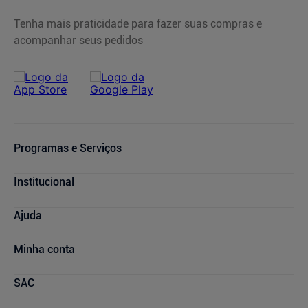
Tenha mais praticidade para fazer suas compras e
acompanhar seus pedidos
Programas e Serviços
Cupons de Desconto
Institucional
Serviços Farmacêuticos
Consultas Médicas
Blog Drogasmil
Ajuda
Sou + Saúde
Nossas Lojas
Drogasmil Plus
Marcas Parceiras
Dúvidas Frequentes
Minha conta
Farmácia Popular
Trabalhe Conosco
Cancelamento de Compras
Descontos de laboratórios
Quem Somos
Condições de Pagamento
Minha conta
SAC
Relação com Investidores
Prazos de Entrega
Meus pedidos