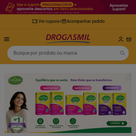
Ver cupons
Acompanhar pedido
Termos mais buscados
Busque por produto ou marca
1
º
fralda
6
º
desodorante
2
º
lenco umedecido
7
º
sabonete líquido
3
º
retinol
8
º
tylenol
4
º
mounjaro
9
º
fralda xg
5
º
fralda geriatrica
10
º
shampoo