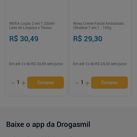
NIVEA Loção 2 em 1 200ml -
Nivea Creme Facial Antissinais
Leite de Limpeza e Tônico
Ultraleve 7 em 1 - 100g
R$ 30,49
R$ 29,30
Em até
1
x de
R$ 30,49
sem juros
Em até
1
x de
R$ 29,30
sem juros
-
+
-
+
1
1
Comprar
Comprar
Baixe o app da Drogasmil