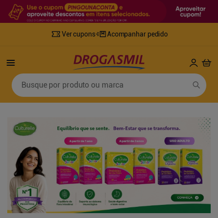
Ver cupons
Acompanhar pedido
Termos mais buscados
Busque por produto ou marca
1
º
fralda
6
º
mounjaro
2
º
lenco umedecido
7
º
sabonete líquido
3
º
retinol
8
º
tylenol
4
º
fralda geriatrica
9
º
fralda xg
5
º
desodorante
10
º
shampoo