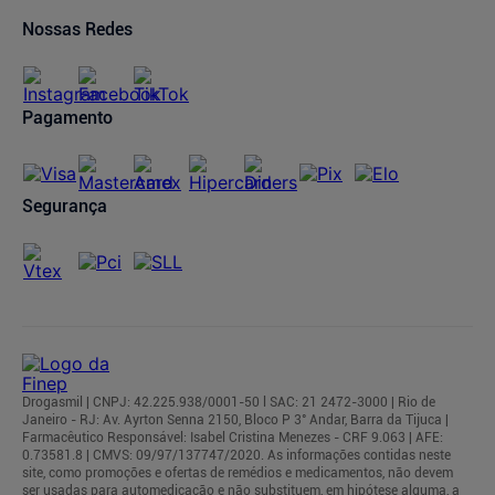
Oferta de Imóveis
Dermaclub
Compra Recorrente
Nossas Redes
Regulamentos
Pagamento
Segurança
Drogasmil | CNPJ: 42.225.938/0001-50 l SAC: 21 2472-3000 | Rio de
Janeiro - RJ: Av. Ayrton Senna 2150, Bloco P 3° Andar, Barra da Tijuca |
Farmacêutico Responsável: Isabel Cristina Menezes - CRF 9.063 | AFE:
0.73581.8 | CMVS: 09/97/137747/2020. As informações contidas neste
site, como promoções e ofertas de remédios e medicamentos, não devem
ser usadas para automedicação e não substituem, em hipótese alguma, a