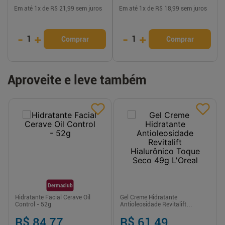
Em até
1
x de
R$ 21,99
sem juros
Em até
1
x de
R$ 18,99
sem juros
-
+
-
+
1
1
Comprar
Comprar
Aproveite e leve também
Dermaclub
Hidratante Facial Cerave Oil
Gel Creme Hidratante
Control - 52g
Antioleosidade Revitalift
Hialurônico Toque Seco 49g
L'Oreal
R$ 84,77
R$ 61,49