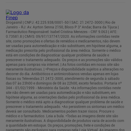
Drogasmil | CNPJ: 42.225.938/0001-50 l SAC: 21 2472-3000 | Rio de
Janeiro - RJ: Av. Ayrton Senna 2150, Bloco P 3° Andar, Barra da Tijuca |
Farmacêutico Responsável: Isabel Cristina Menezes - CRF 9.063 | AFE:
0.73581.8 | CMVS: 09/97/137747/2020. As informações contidas neste
site, como promoções e ofertas de remédios e medicamentos, não devem
ser usadas para automedicação e não substituem, em hipótese alguma, a
medicação prescrita pelo profissional da área médica. Somente o médico
está em condições de diagnosticar qualquer problema de saúde e
prescrever o tratamento adequado. Os preços e as promoções são válidos
apenas para compras via internet. | As fotos contidas em nosso site são
meramente ilustrativas. | *Preços e disponibilidade sujeitos a alterações no
decorrer do dia. Antibióticos e antimicrobianos vendas apenas em lojas
físicas ou Televendas 21 2472-3000, atendimento de segunda à sábado
das 07 às 23h00 e domingos de 08 às 22h00, exceto feriados. Portaria nº
344 - 01/02/1999 - Ministério da Saúde. *As informações contidas neste
site não devem ser usadas para automedicação e não substituem, em
hipótese alguma, as orientações dadas pelo profissional da área médica.
Somente o médico está apto a diagnosticar qualquer problema de saúde e
prescrever o tratamento adequado. *Ao persistirem os sintomas um médico
deverá ser consultado. Medicamentos podem trazer riscos. Procure o
médico e o farmacêutico. Leia a bula. *Todas as imagens deste site são
meramente ilustrativas. A disponibilidade de produtos varia de acordo com
a quantidade em estoque. Os preços, promoções, frete e condições de
pagamento são exclusivos para compras pela Loja Virtual. As imagens dos