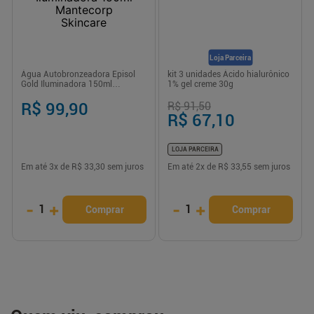
Loja Parceira
Água Autobronzeadora Episol
kit 3 unidades Ácido hialurônico
Gold Iluminadora 150ml
1% gel creme 30g
Mantecorp Skincare
R$ 99,90
R$ 91,50
R$ 67,10
LOJA PARCEIRA
Em até
3
x de
R$ 33,30
sem juros
Em até
2
x de
R$ 33,55
sem juros
-
+
-
+
1
1
Comprar
Comprar