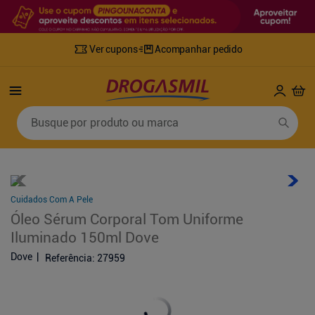
Ver cupons
Acompanhar pedido
Termos mais buscados
Busque por produto ou marca
1
º
fralda
6
º
desodorante
2
º
lenco umedecido
7
º
sabonete líquido
3
º
retinol
8
º
tylenol
Cuidados Com A Pele
4
º
mounjaro
9
º
fralda xg
Óleo Sérum Corporal Tom Uniforme
5
º
fralda geriatrica
10
º
shampoo
Iluminado 150ml Dove
Dove
Referência
:
27959