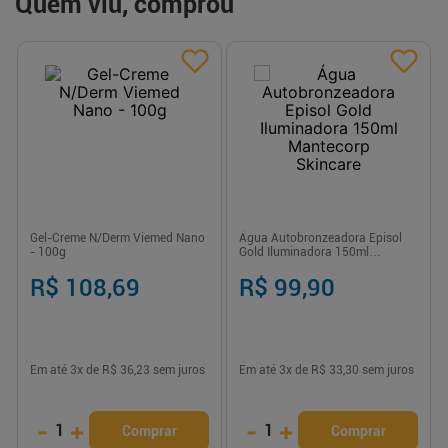
Quem viu, comprou
Gel-Creme N/Derm Viemed Nano
Água Autobronzeadora Episol
- 100g
Gold Iluminadora 150ml
Mantecorp Skincare
R$ 108,69
R$ 99,90
Em até
3
x de
R$ 36,23
sem juros
Em até
3
x de
R$ 33,30
sem juros
-
+
-
+
1
1
Comprar
Comprar