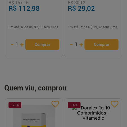
R$ 157,16
R$ 30,12
R$ 112,98
R$ 29,02
Em até
3
x de
R$ 37,66
sem juros
Em até
1
x de
R$ 29,02
sem juros
-
+
-
+
1
1
Comprar
Comprar
Quem viu, comprou
-
28
%
-
4
%