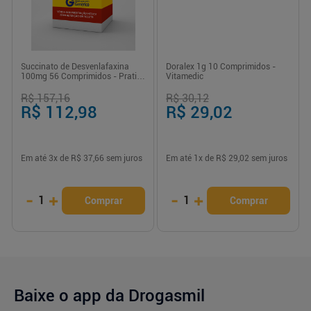
Succinato de Desvenlafaxina
Doralex 1g 10 Comprimidos -
100mg 56 Comprimidos - Prati-
Vitamedic
Donaduzzi
R$ 157,16
R$ 30,12
R$ 112,98
R$ 29,02
Em até
3
x de
R$ 37,66
sem juros
Em até
1
x de
R$ 29,02
sem juros
-
+
-
+
1
1
Comprar
Comprar
Baixe o app da Drogasmil