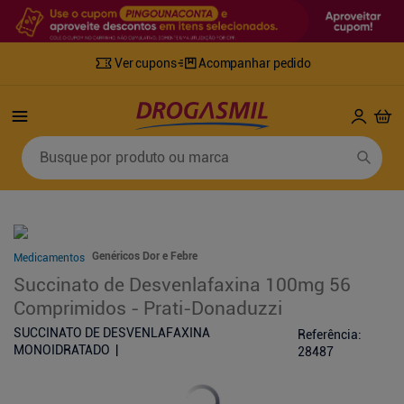
Ver cupons
Acompanhar pedido
Termos mais buscados
Busque por produto ou marca
1
º
fralda
6
º
desodorante
2
º
lenco umedecido
7
º
sabonete líquido
3
º
retinol
8
º
tylenol
Genéricos Dor e Febre
Medicamentos
4
º
mounjaro
9
º
fralda xg
Succinato de Desvenlafaxina 100mg 56
5
º
fralda geriatrica
10
º
shampoo
Comprimidos - Prati-Donaduzzi
SUCCINATO DE DESVENLAFAXINA
Referência
:
MONOIDRATADO
28487