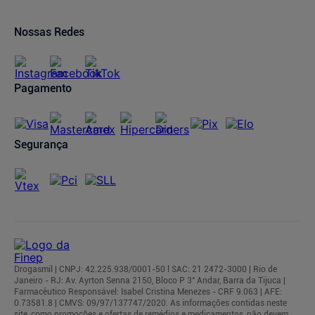
Oferta de Imóveis
Dermaclub
Compra Recorrente
Nossas Redes
Regulamentos
Pagamento
Segurança
Drogasmil | CNPJ: 42.225.938/0001-50 l SAC: 21 2472-3000 | Rio de
Janeiro - RJ: Av. Ayrton Senna 2150, Bloco P 3° Andar, Barra da Tijuca |
Farmacêutico Responsável: Isabel Cristina Menezes - CRF 9.063 | AFE:
0.73581.8 | CMVS: 09/97/137747/2020. As informações contidas neste
site, como promoções e ofertas de remédios e medicamentos, não devem