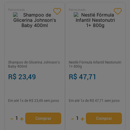
Patrocinado
Patrocinado
Shampoo de Glicerina Johnson's
Nestlé Fórmula Infantil Nestonutri
Baby 400ml
1+ 800g
R$ 23,49
R$ 47,71
Em até
1
x de
R$ 23,49
sem juros
Em até
1
x de
R$ 47,71
sem juros
-
+
-
+
1
1
Comprar
Comprar