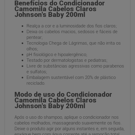
Benefícios do Condicionador
Camomila Cabelos Claros
Johnson's Baby 200ml
Realça a cor e a luminosidade dos fios claros;
Deixa os cabelos macios, sedosos e fáceis de
pentear;
Tecnologia Chega de Lágrimas, que não irrita os
olhos;
pH fisiológico e hipoalergênico;
Testado por dermatologistas e pediatras;
Livre de substâncias agressivas como parabenos
e sulfatos;
Embalagem sustentável com 20% de plástico
reciclado.
Modo de uso do Condicionador
Camomila Cabelos Claros
Johnson's Baby 200ml
Após o uso do shampoo, aplique o condicionador nos
cabelos molhados, massageando suavemente os fios.
Deixe o produto agir por alguns instantes e, em seguida,
enxágue bem com água corrente até a remoção total.