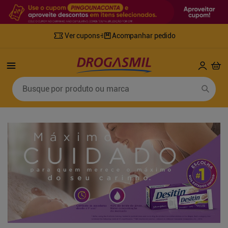
Ver cupons
Acompanhar pedido
Termos mais buscados
Busque por produto ou marca
1
º
fralda
6
º
desodorante
2
º
lenco umedecido
7
º
sabonete líquido
3
º
retinol
8
º
tylenol
4
º
mounjaro
9
º
fralda xg
5
º
fralda geriatrica
10
º
shampoo