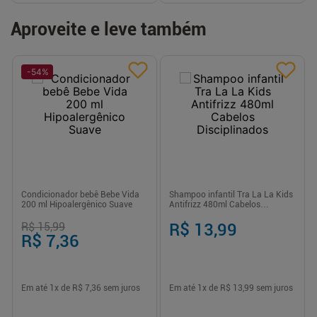
Aproveite e leve também
-
54
%
Condicionador bebê Bebe Vida
Shampoo infantil Tra La La Kids
200 ml Hipoalergênico Suave
Antifrizz 480ml Cabelos
Disciplinados
R$ 15,99
R$ 13,99
R$ 7,36
Em até
1
x de
R$ 7,36
sem juros
Em até
1
x de
R$ 13,99
sem juros