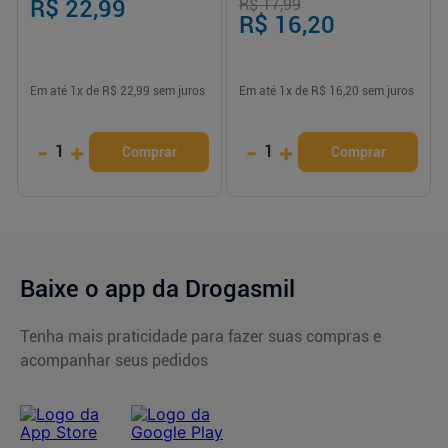
R$ 22,99
R$ 17,99
R$ 16,20
Em até
1
x de
R$ 22,99
sem juros
Em até
1
x de
R$ 16,20
sem juros
-
+
-
+
1
1
Comprar
Comprar
Baixe o app da Drogasmil
Tenha mais praticidade para fazer suas compras e
acompanhar seus pedidos