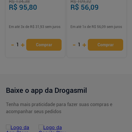
R$ 134,38
R$ 109,32
R$ 95,80
R$ 56,09
Em até
3
x de
R$ 31,93
sem juros
Em até
1
x de
R$ 56,09
sem juros
-
+
-
+
1
1
Comprar
Comprar
Baixe o app da Drogasmil
Tenha mais praticidade para fazer suas compras e
acompanhar seus pedidos