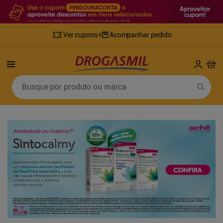
Ver cupons
Acompanhar pedido
Termos mais buscados
Busque por produto ou marca
1
º
fralda
6
º
desodorante
2
º
lenco umedecido
7
º
sabonete líquido
3
º
retinol
8
º
tylenol
4
º
fralda geriatrica
9
º
fralda xg
5
º
mounjaro
10
º
shampoo