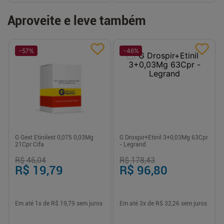
Aproveite e leve também
-
57
%
-
46
%
G Gest Etinilest 0,075 0,03Mg
G Drospir+Etinil 3+0,03Mg 63Cpr
21Cpr Cifa
- Legrand
R$ 46,04
R$ 178,43
R$ 19,79
R$ 96,80
Em até
1
x de
R$ 19,79
sem juros
Em até
3
x de
R$ 32,26
sem juros