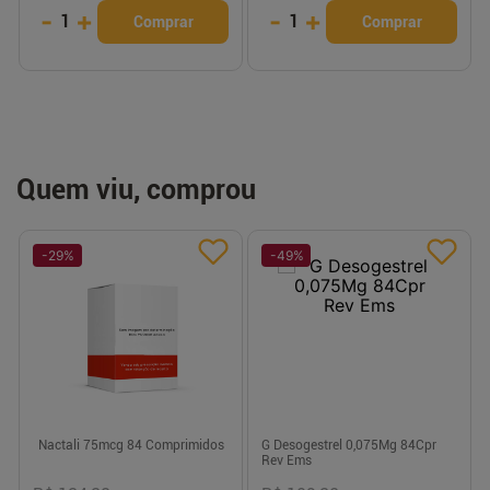
-
+
-
+
1
1
Comprar
Comprar
Quem viu, comprou
-
29
%
-
49
%
Nactali 75mcg 84 Comprimidos
G Desogestrel 0,075Mg 84Cpr
Rev Ems