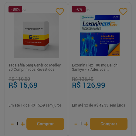
-
86
%
-
6
%
Patrocinado
Patrocinado
Tadalafila 5mg Genérico Medley
Loxonin Flex 100 mg Daiichi
30 Comprimidos Revestidos
Sankyo - 7 Adesivos
Transdérmicos
R$ 110,60
R$ 135,49
R$ 15,69
R$ 126,99
Em até
1
x de
R$ 15,69
sem juros
Em até
3
x de
R$ 42,33
sem juros
-
+
-
+
1
1
Comprar
Comprar