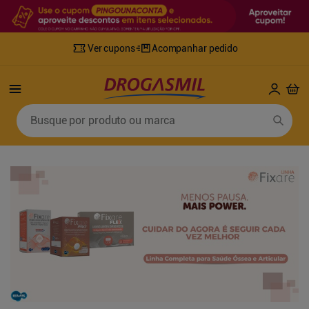
Ver cupons
Acompanhar pedido
Termos mais buscados
Busque por produto ou marca
1
º
fralda
6
º
mounjaro
2
º
lenco umedecido
7
º
sabonete líquido
3
º
retinol
8
º
tylenol
4
º
fralda geriatrica
9
º
fralda xg
5
º
desodorante
10
º
shampoo