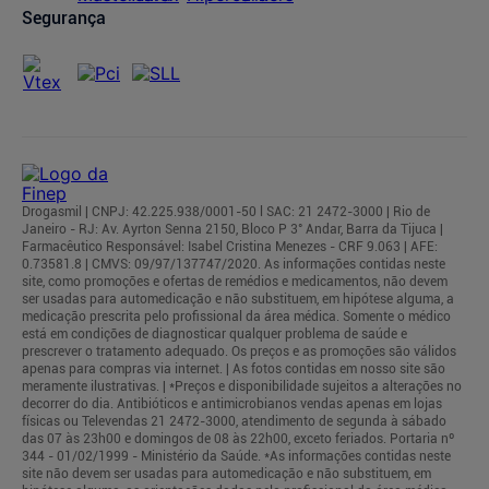
Segurança
Drogasmil | CNPJ: 42.225.938/0001-50 l SAC: 21 2472-3000 | Rio de
Janeiro - RJ: Av. Ayrton Senna 2150, Bloco P 3° Andar, Barra da Tijuca |
Farmacêutico Responsável: Isabel Cristina Menezes - CRF 9.063 | AFE:
0.73581.8 | CMVS: 09/97/137747/2020. As informações contidas neste
site, como promoções e ofertas de remédios e medicamentos, não devem
ser usadas para automedicação e não substituem, em hipótese alguma, a
medicação prescrita pelo profissional da área médica. Somente o médico
está em condições de diagnosticar qualquer problema de saúde e
prescrever o tratamento adequado. Os preços e as promoções são válidos
apenas para compras via internet. | As fotos contidas em nosso site são
meramente ilustrativas. | *Preços e disponibilidade sujeitos a alterações no
decorrer do dia. Antibióticos e antimicrobianos vendas apenas em lojas
físicas ou Televendas 21 2472-3000, atendimento de segunda à sábado
das 07 às 23h00 e domingos de 08 às 22h00, exceto feriados. Portaria nº
344 - 01/02/1999 - Ministério da Saúde. *As informações contidas neste
site não devem ser usadas para automedicação e não substituem, em