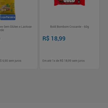
Loja Parceira
re Sem Glúten e Lactose
Bold Bombom Crocante - 60g
Z
rde
0
R$ 18,99
R
$ 6,90
sem juros
Em até
1
x de
R$ 18,99
sem juros
Em
-
+
1
Comprar
Comprar