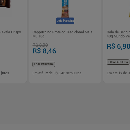
Loja Parceira
 Avelã Crispy
Cappuccino Proteico Tradicional Mais
Bala de Gengib
Mu 18g
40g Mundo Ve
R$ 8,90
R$ 6,9
R$ 8,46
LOJA PARCEIRA
LOJA PARCEIRA
 juros
Em até
1
x de
R$ 8,46
sem juros
Em até
1
x de
R
-
+
-
+
1
1
prar
Comprar