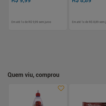
R$ 9,99
R$ 8,89
Em até
1
x de
R$ 9,99
sem juros
Em até
1
x de
R$ 8,89
sem j
-
+
-
+
1
1
Comprar
Com
Quem viu, comprou