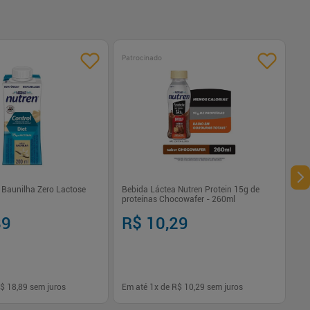
Patrocinado
 Baunilha Zero Lactose
Bebida Láctea Nutren Protein 15g de
proteínas Chocowafer - 260ml
89
R$ 10,29
$ 18,89
sem juros
Em até
1
x de
R$ 10,29
sem juros