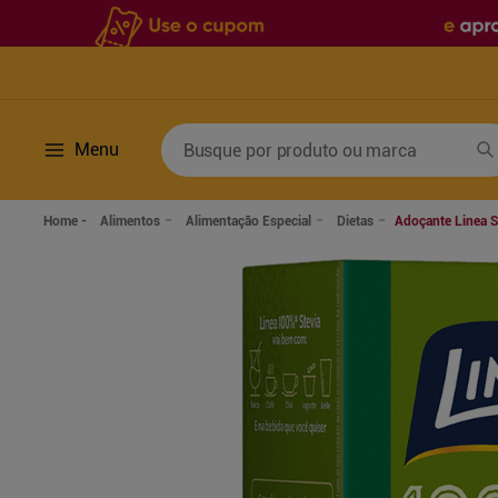
Busque por produto ou marca
Menu
Termos mais buscados
Alimentos
Alimentação Especial
Dietas
Adoçante Linea S
1
º
fralda
6
º
desodorante
2
º
lenco umedecido
7
º
sabonete líquido
3
º
retinol
8
º
tylenol
4
º
mounjaro
9
º
fralda xg
5
º
fralda geriatrica
10
º
shampoo