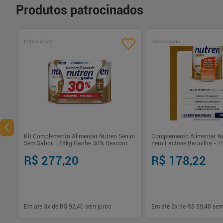
Produtos patrocinados
Patrocinado
Patrocinado
Kit Complemento Alimentar Nutren Senior
Complemento Alimentar Nu
Sem Sabor 1,48kg Ganhe 30% Desconto
Zero Lactose Baunilha - 7
na Segunda Lata
R$ 277,20
R$ 178,22
Em até
3
x de
R$ 92,40
sem juros
Em até
3
x de
R$ 59,40
sem