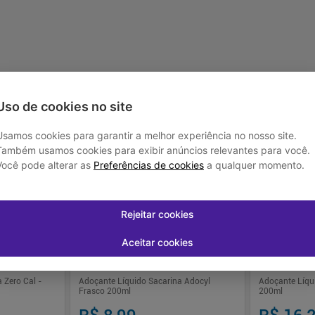
-
+
-
+
1
1
prar
Comprar
Uso de cookies no site
Usamos cookies para garantir a melhor experiência no nosso site.
Também usamos cookies para exibir anúncios relevantes para você.
Você pode alterar as
Preferências de cookies
a qualquer momento.
Rejeitar cookies
Aceitar cookies
 Zero Cal -
Adoçante Líquido Sacarina Adocyl
Adoçante Líqui
Frasco 200ml
200ml