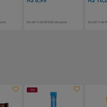
R$ 8,99
R$ 16,
uros
Em até
1
x de
R$ 8,99
sem juros
Em até
1
x de
R
-
+
-
+
1
1
prar
Comprar
-
5
%