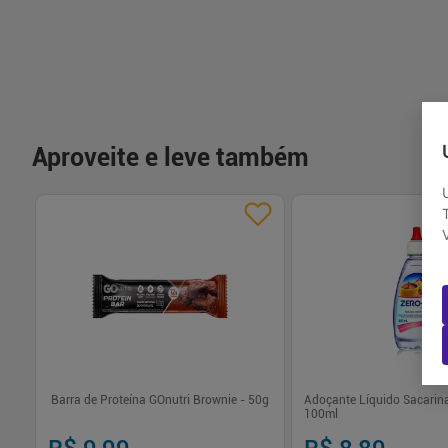
-
+
-
+
1
1
Comprar
Com
Aproveite e leve também
Barra de Proteína GOnutri Brownie - 50g
Adoçante Líquido Sacarina
100ml