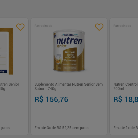
Patrocinado
Patrocinado
tren Senior
Suplemento Alimentar Nutren Senior Sem
Nutren Control
40g
Sabor - 740g
200ml
R$ 156,76
R$ 18,
 juros
Em até
3
x de
R$ 52,25
sem juros
Em até
1
x de
R