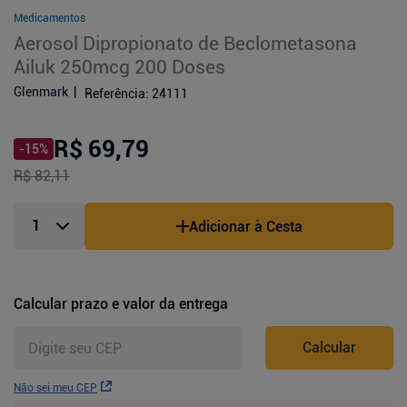
Medicamentos
Aerosol Dipropionato de Beclometasona
Ailuk 250mcg 200 Doses
Glenmark
Referência
:
24111
R$ 69,79
-
15
%
R$ 82,11
Adicionar à Cesta
Calcular prazo e valor da entrega
Calcular
Não sei meu CEP