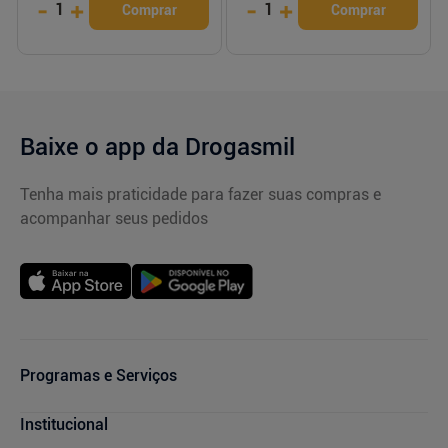
-
+
-
+
1
1
Comprar
Comprar
Baixe o app da Drogasmil
Tenha mais praticidade para fazer suas compras e
acompanhar seus pedidos
Programas e Serviços
Cupons de Desconto
Institucional
Serviços Farmacêuticos