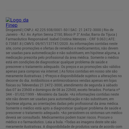
Drogasmil | CNPJ: 42.225.938/0001-50 l SAC: 21 2472-3000 | Rio de
Janeiro - RJ: Av. Ayrton Senna 2150, Bloco P 3° Andar, Barra da Tijuca |
Farmacêutico Responsável: Isabel Cristina Menezes - CRF 9.063 | AFE:
0.73581.8 | CMVS: 09/97/137747/2020. As informações contidas neste
site, como promoções e ofertas de remédios e medicamentos, não devem
ser usadas para automedicação e não substituem, em hipótese alguma, a
medicação prescrita pelo profissional da área médica. Somente o médico
está em condições de diagnosticar qualquer problema de saúde e
prescrever o tratamento adequado. Os preços e as promoções são válidos
apenas para compras via internet. | As fotos contidas em nosso site são
meramente ilustrativas. | *Preços e disponibilidade sujeitos a alterações no
decorrer do dia. Antibióticos e antimicrobianos vendas apenas em lojas
físicas ou Televendas 21 2472-3000, atendimento de segunda à sábado
das 07 às 23h00 e domingos de 08 às 22h00, exceto feriados. Portaria nº
344 - 01/02/1999 - Ministério da Saúde. *As informações contidas neste
site não devem ser usadas para automedicação e não substituem, em
hipótese alguma, as orientações dadas pelo profissional da área médica.
Somente o médico está apto a diagnosticar qualquer problema de saúde e
prescrever o tratamento adequado. *Ao persistirem os sintomas um médico
deverá ser consultado. Medicamentos podem trazer riscos. Procure o
médico e o farmacêutico. Leia a bula. *Todas as imagens deste site são
meramente ilustrativas. A disponibilidade de produtos varia de acordo com