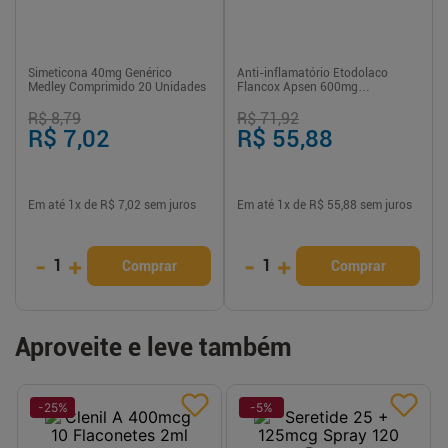
Simeticona 40mg Genérico
Anti-inflamatório Etodolaco
Medley Comprimido 20 Unidades
Flancox Apsen 600mg
Comprimido 14 Unidades
R$ 8,79
R$ 71,92
R$ 7,02
R$ 55,88
Em até
1
x de
R$ 7,02
sem juros
Em até
1
x de
R$ 55,88
sem juros
-
+
-
+
1
1
Comprar
Comprar
Aproveite e leve também
-
25
%
-
5
%