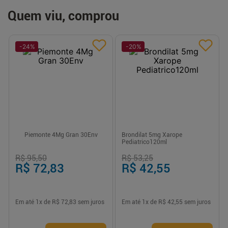
Quem viu, comprou
-
24
%
-
20
%
Piemonte 4Mg Gran 30Env
Brondilat 5mg Xarope
Pediatrico120ml
R$ 95,50
R$ 53,25
R$ 72,83
R$ 42,55
Em até
1
x de
R$ 72,83
sem juros
Em até
1
x de
R$ 42,55
sem juros