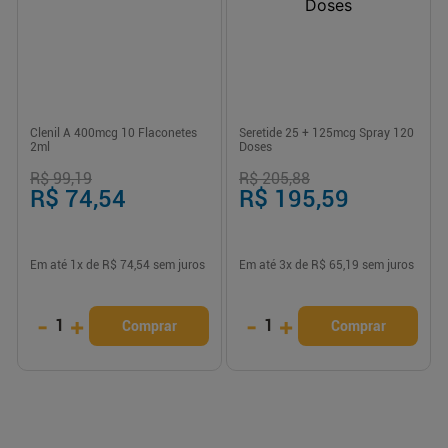
Clenil A 400mcg 10 Flaconetes
Seretide 25 + 125mcg Spray 120
2ml
Doses
R$ 99,19
R$ 205,88
R$ 74,54
R$ 195,59
Em até
1
x de
R$ 74,54
sem juros
Em até
3
x de
R$ 65,19
sem juros
-
+
-
+
1
1
Comprar
Comprar