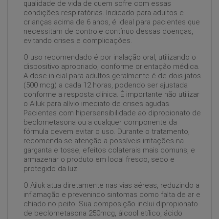
qualidade de vida de quem sofre com essas
condições respiratórias. Indicado para adultos e
crianças acima de 6 anos, é ideal para pacientes que
necessitam de controle contínuo dessas doenças,
evitando crises e complicações.
O uso recomendado é por inalação oral, utilizando o
dispositivo apropriado, conforme orientação médica.
A dose inicial para adultos geralmente é de dois jatos
(500 mcg) a cada 12 horas, podendo ser ajustada
conforme a resposta clínica. É importante não utilizar
o Ailuk para alívio imediato de crises agudas.
Pacientes com hipersensibilidade ao dipropionato de
beclometasona ou a qualquer componente da
fórmula devem evitar o uso. Durante o tratamento,
recomenda-se atenção a possíveis irritações na
garganta e tosse, efeitos colaterais mais comuns, e
armazenar o produto em local fresco, seco e
protegido da luz.
O Ailuk atua diretamente nas vias aéreas, reduzindo a
inflamação e prevenindo sintomas como falta de ar e
chiado no peito. Sua composição inclui dipropionato
de beclometasona 250mcg, álcool etílico, ácido