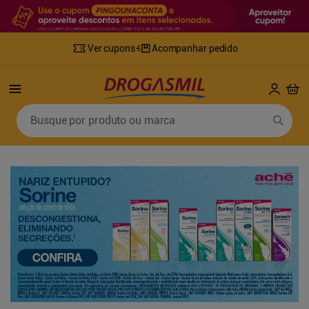
Ver cupons
Acompanhar pedido
Termos mais buscados
Busque por produto ou marca
1
º
fralda
6
º
desodorante
2
º
lenco umedecido
7
º
sabonete líquido
3
º
retinol
8
º
tylenol
4
º
mounjaro
9
º
fralda xg
5
º
fralda geriatrica
10
º
shampoo