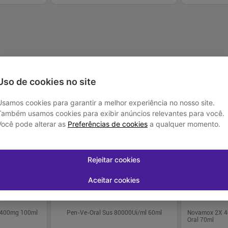
-
+
-
+
1
1
prar
Comprar
Uso de cookies no site
Usamos cookies para garantir a melhor experiência no nosso site.
Também usamos cookies para exibir anúncios relevantes para você.
-
6
%
-
5
%
Você pode alterar as
Preferências de cookies
a qualquer momento.
Rejeitar cookies
Aceitar cookies
l 400mg 100ml
Pen-Ve-Oral Sus 80000Ui/ml 60ml
Novamox 2X 4
Oral 70ml