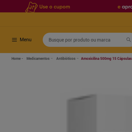
Busque por produto ou marca
Menu
Termos mais buscados
Medicamentos
Antibióticos
Amoxicilina 500mg 15 Cápsulas 
1
º
fralda
6
º
desodorante
2
º
lenco umedecido
7
º
sabonete líquido
3
º
retinol
8
º
tylenol
4
º
mounjaro
9
º
fralda xg
5
º
fralda geriatrica
10
º
shampoo