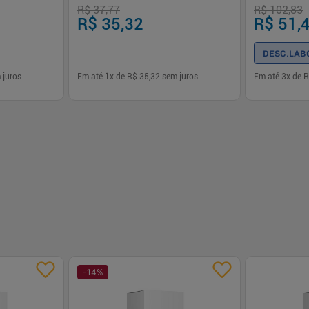
R$ 37,77
R$ 102,83
R$ 35,32
R$ 51,
DESC.LAB
 juros
Em até
1
x de
R$ 35,32
sem juros
Em até
3
x de
R
-
+
-
+
1
1
prar
Comprar
-
14
%