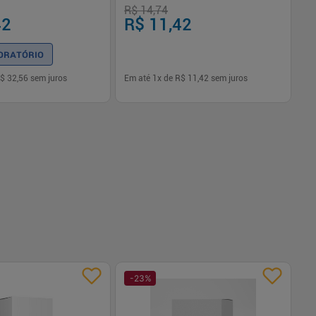
R$ 14,74
R$
42
R$ 11,42
R
ORATÓRIO
$ 32,56
sem juros
Em até
1
x de
R$ 11,42
sem juros
Em
-
+
1
Comprar
Comprar
-
23
%