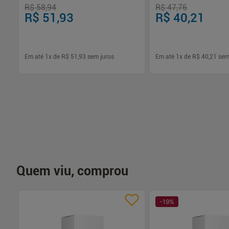
R$ 58,94
R$ 47,76
R$ 51,93
R$ 40,21
Em até
1
x de
R$ 51,93
sem juros
Em até
1
x de
R$ 40,21
sem
-
+
-
+
1
1
Comprar
Com
Quem viu, comprou
-
19
%