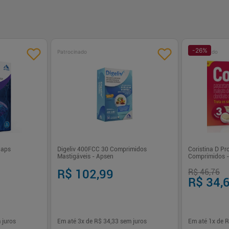
-
26
%
Patrocinado
Patrocinado
Caps
Digeliv 400FCC 30 Comprimidos
Coristina D P
Mastigáveis - Apsen
Comprimidos -
R$ 102,99
R$ 46,76
R$ 34,
 juros
Em até
3
x de
R$ 34,33
sem juros
Em até
1
x de
R