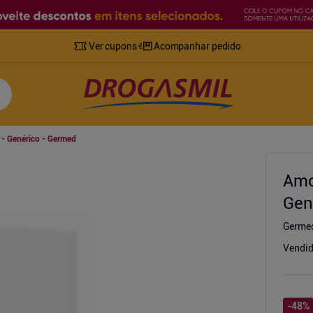
Ver cupons
Acompanhar pedido
- Genérico - Germed
Amo
Gen
Germe
Vendid
-
48
%