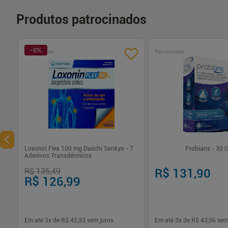
Produtos patrocinados
-
6
%
Patrocinado
Patrocinado
Loxonin Flex 100 mg Daiichi Sankyo - 7
Probians - 30 
Adesivos Transdérmicos
R$ 135,49
R$ 131,90
R$ 126,99
Em até
3
x de
R$ 42,33
sem juros
Em até
3
x de
R$ 43,96
sem