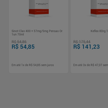
Sinot Clav 400 + 57mg/5mg Pensao Or
Keflex 8Drg 
1un 70ml
R$ 54,86
R$ 175,44
R$ 54,85
R$ 141,23
Em até
1
x de
R$ 54,85
sem juros
Em até
3
x de
R$ 47,07
sem
-
+
-
+
1
1
Comprar
Com