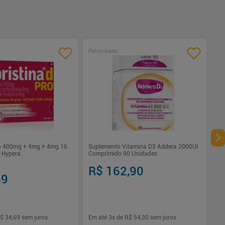
Patrocinado
ro 400mg + 4mg + 4mg 16
Suplemento Vitamina D3 Addera 2000UI
 Hypera
Comprimido 90 Unidades
R$ 162,90
69
$ 34,69
sem juros
Em até
3
x de
R$ 54,30
sem juros