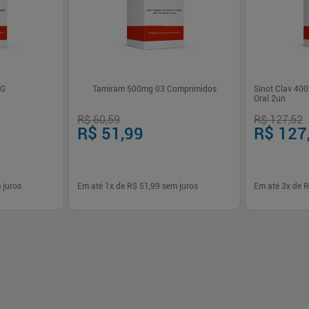
1G
Tamiram 500mg 03 Comprimidos
Sinot Clav 40
Oral 2un
R$ 60,59
R$ 127,52
R$ 51,99
R$ 127
 juros
Em até
1
x de
R$ 51,99
sem juros
Em até
3
x de
R
-
+
-
+
1
1
prar
Comprar