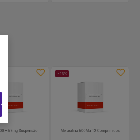
-
+
1
Comprar
Comprar
-
23
%
-
00 + 57mg Suspensão
Meracilina 500Mu 12 Comprimidos