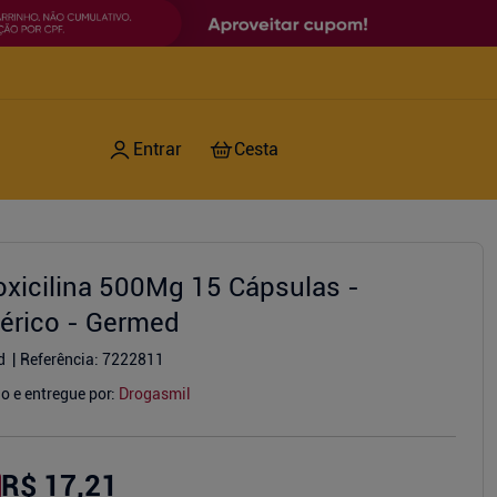
xicilina 500Mg 15 Cápsulas -
érico - Germed
d
Referência
:
7222811
o e entregue por:
Drogasmil
R$ 17,21