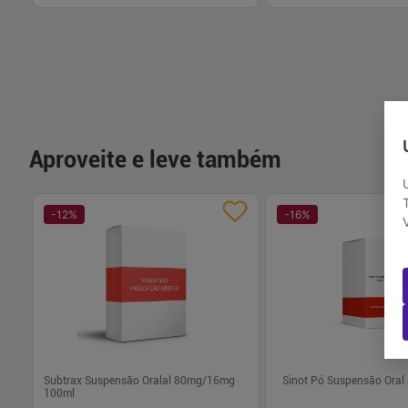
-
+
-
+
1
1
Comprar
Com
Aproveite e leve também
-
12
%
-
16
%
Subtrax Suspensão Oralal 80mg/16mg
Sinot Pó Suspensão Ora
100ml