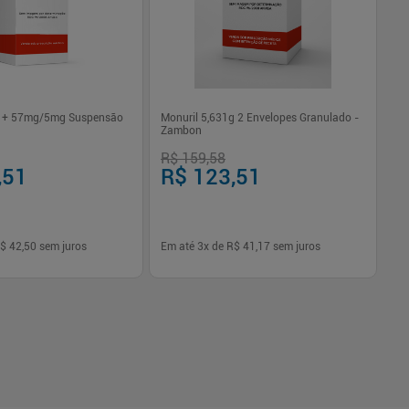
0 + 57mg/5mg Suspensão
Monuril 5,631g 2 Envelopes Granulado -
Cl
Zambon
Su
R$ 159,58
R$
,51
R$ 123,51
R
$ 42,50
sem juros
Em até
3
x de
R$ 41,17
sem juros
Em
-
+
1
Comprar
Comprar