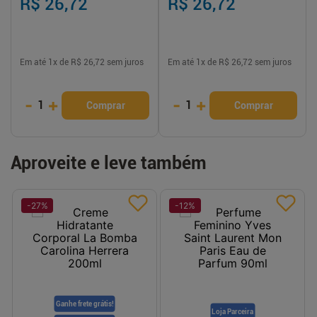
R$ 26,72
R$ 26,72
Em até
1
x de
R$ 26,72
sem juros
Em até
1
x de
R$ 26,72
sem juros
-
+
-
+
1
1
Comprar
Comprar
Aproveite e leve também
-
27
%
-
12
%
Ganhe frete grátis!
Loja Parceira