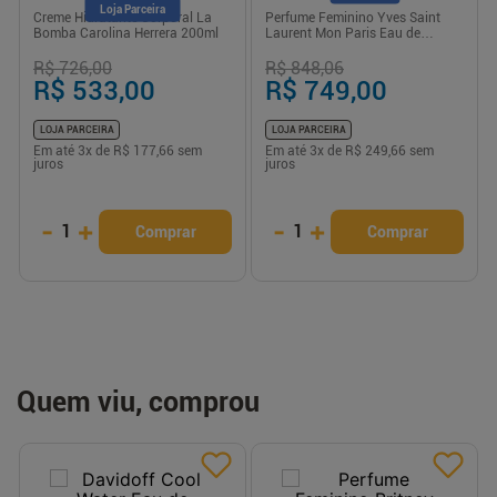
Loja Parceira
Creme Hidratante Corporal La
Perfume Feminino Yves Saint
Bomba Carolina Herrera 200ml
Laurent Mon Paris Eau de
Parfum 90ml
R$ 726,00
R$ 848,06
R$ 533,00
R$ 749,00
LOJA PARCEIRA
LOJA PARCEIRA
Em até
3
x de
R$ 177,66
sem
Em até
3
x de
R$ 249,66
sem
juros
juros
-
+
-
+
1
1
Comprar
Comprar
Quem viu, comprou