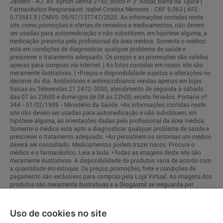
Janeiro - RJ: Av. Ayrton Senna 2150, Bloco P 3° Andar, Barra da Tijuca |
Farmacêutico Responsável: Isabel Cristina Menezes - CRF 9.063 | AFE:
0.73581.8 | CMVS: 09/97/137747/2020. As informações contidas neste
site, como promoções e ofertas de remédios e medicamentos, não devem
ser usadas para automedicação e não substituem, em hipótese alguma, a
medicação prescrita pelo profissional da área médica. Somente o médico
está em condições de diagnosticar qualquer problema de saúde e
prescrever o tratamento adequado. Os preços e as promoções são válidos
apenas para compras via internet. | As fotos contidas em nosso site são
meramente ilustrativas. | *Preços e disponibilidade sujeitos a alterações no
decorrer do dia. Antibióticos e antimicrobianos vendas apenas em lojas
físicas ou Televendas 21 2472-3000, atendimento de segunda à sábado
das 07 às 23h00 e domingos de 08 às 22h00, exceto feriados. Portaria nº
344 - 01/02/1999 - Ministério da Saúde. *As informações contidas neste
site não devem ser usadas para automedicação e não substituem, em
hipótese alguma, as orientações dadas pelo profissional da área médica.
Somente o médico está apto a diagnosticar qualquer problema de saúde e
prescrever o tratamento adequado. *Ao persistirem os sintomas um médico
deverá ser consultado. Medicamentos podem trazer riscos. Procure o
médico e o farmacêutico. Leia a bula. *Todas as imagens deste site são
meramente ilustrativas. A disponibilidade de produtos varia de acordo com
a quantidade em estoque. Os preços, promoções, frete e condições de
pagamento são exclusivos para compras pela Loja Virtual. As imagens dos
produtos são meramente ilustrativas e a Drogasmil se resguarda por
quaisquer eventuais erros de informações.
Uso de cookies no site