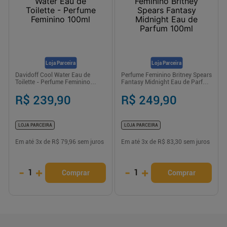
Loja Parceira
Loja Parceira
Davidoff Cool Water Eau de
Perfume Feminino Britney Spears
Toilette - Perfume Feminino
Fantasy Midnight Eau de Parfum
100ml
100ml
R$ 239,90
R$ 249,90
LOJA PARCEIRA
LOJA PARCEIRA
Em até
3
x de
R$ 79,96
sem juros
Em até
3
x de
R$ 83,30
sem juros
-
+
-
+
1
1
Comprar
Comprar