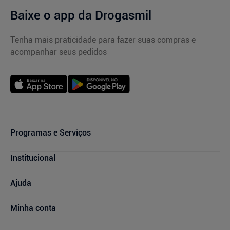
Baixe o app da Drogasmil
Tenha mais praticidade para fazer suas compras e
acompanhar seus pedidos
Programas e Serviços
Cupons de Desconto
Institucional
Serviços Farmacêuticos
Consultas Médicas
Blog Drogasmil
Ajuda
Sou + Saúde
Nossas Lojas
Drogasmil Plus
Marcas Parceiras
Dúvidas Frequentes
Minha conta
Farmácia Popular
Trabalhe Conosco
Cancelamento de Compras
Descontos de laboratórios
Quem Somos