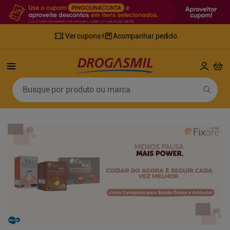
Ver cupons
Acompanhar pedido
Termos mais buscados
Busque por produto ou marca
1
º
fralda
6
º
desodorante
2
º
lenco umedecido
7
º
sabonete líquido
3
º
retinol
8
º
tylenol
4
º
fralda geriatrica
9
º
fralda xg
5
º
mounjaro
10
º
shampoo