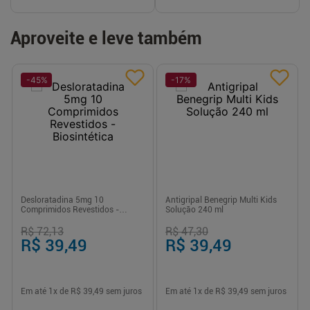
Aproveite e leve também
-
45
%
-
17
%
Desloratadina 5mg 10
Antigripal Benegrip Multi Kids
Comprimidos Revestidos -
Solução 240 ml
Biosintética
R$ 72,13
R$ 47,30
R$ 39,49
R$ 39,49
Em até
1
x de
R$ 39,49
sem juros
Em até
1
x de
R$ 39,49
sem juros