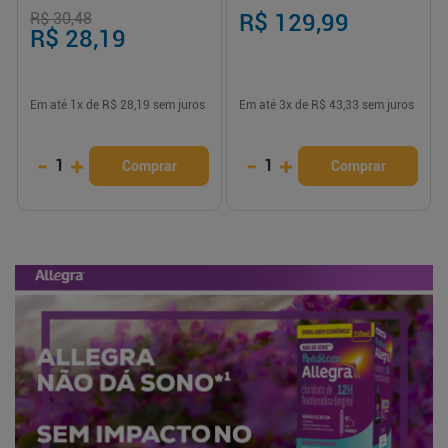
R$ 30,48
R$ 129,99
R$ 28,19
Em até
1
x de
R$ 28,19
sem juros
Em até
3
x de
R$ 43,33
sem juros
-
+
-
+
1
1
Comprar
Comprar