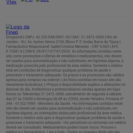
Drogasmil | CNPJ: 42.225.938/0001-50 l SAC: 21 2472-3000 | Rio de
Janeiro - RJ: Av. Ayrton Senna 2150, Bloco P 3° Andar, Barra da Tijuca |
Farmacêutico Responsável: Isabel Cristina Menezes - CRF 9.063 | AFE:
0.73581.8 | CMVS: 09/97/137747/2020. As informações contidas neste
site, como promoções e ofertas de remédios e medicamentos, não devem
ser usadas para automedicação e não substituem, em hipótese alguma, a
medicação prescrita pelo profissional da área médica. Somente o médico
está em condições de diagnosticar qualquer problema de saúde e
prescrever o tratamento adequado. Os preços e as promoções são válidos
apenas para compras via internet. | As fotos contidas em nosso site são
meramente ilustrativas. | *Preços e disponibilidade sujeitos a alterações no
decorrer do dia. Antibióticos e antimicrobianos vendas apenas em lojas
físicas ou Televendas 21 2472-3000, atendimento de segunda à sábado
das 07 às 23h00 e domingos de 08 às 22h00, exceto feriados. Portaria nº
344 - 01/02/1999 - Ministério da Saúde. *As informações contidas neste
site não devem ser usadas para automedicação e não substituem, em
hipótese alguma, as orientações dadas pelo profissional da área médica.
Somente o médico está apto a diagnosticar qualquer problema de saúde e
prescrever o tratamento adequado. *Ao persistirem os sintomas um médico
deverá ser consultado. Medicamentos podem trazer riscos. Procure o
médico e o farmacêutico. Leia a bula. *Todas as imagens deste site são