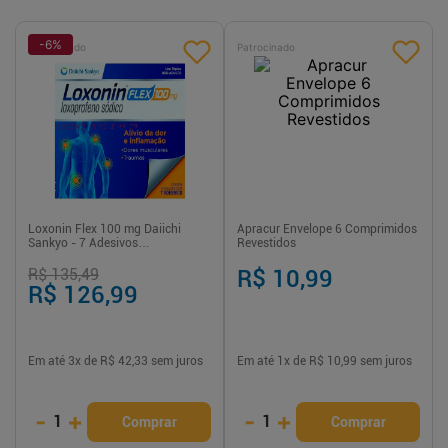
-
6
%
Patrocinado
Patrocinado
Loxonin Flex 100 mg Daiichi
Apracur Envelope 6 Comprimidos
Sankyo - 7 Adesivos
Revestidos
Transdérmicos
R$ 135,49
R$ 10,99
R$ 126,99
Em até
3
x de
R$ 42,33
sem juros
Em até
1
x de
R$ 10,99
sem juros
-
+
-
+
1
1
Comprar
Comprar