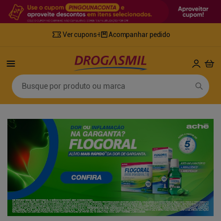
Ver cupons
Acompanhar pedido
Termos mais buscados
Busque por produto ou marca
1
º
fralda
6
º
desodorante
2
º
lenco umedecido
7
º
sabonete líquido
3
º
retinol
8
º
tylenol
4
º
fralda geriatrica
9
º
fralda xg
5
º
mounjaro
10
º
shampoo