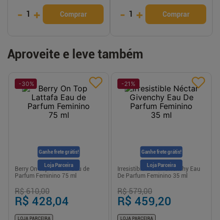
-
+
-
+
1
1
Comprar
Comprar
Aproveite e leve também
-
30
%
-
21
%
Ganhe frete grátis!
Ganhe frete grátis!
Loja Parceira
Loja Parceira
Berry On Top Lattafa Eau de
Irresistible Néctar Givenchy Eau
Parfum Feminino 75 ml
De Parfum Feminino 35 ml
R$ 610,00
R$ 579,00
R$ 428,04
R$ 459,20
LOJA PARCEIRA
LOJA PARCEIRA