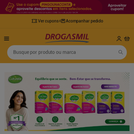
Ver cupons
Acompanhar pedido
Termos mais buscados
Busque por produto ou marca
1
º
fralda
6
º
mounjaro
2
º
lenco umedecido
7
º
sabonete líquido
3
º
retinol
8
º
tylenol
4
º
fralda geriatrica
9
º
fralda xg
5
º
desodorante
10
º
shampoo