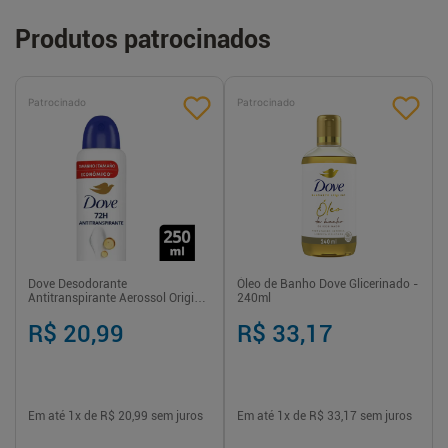
Produtos patrocinados
Patrocinado
Patrocinado
Dove Desodorante
Óleo de Banho Dove Glicerinado -
Antitranspirante Aerossol Original
240ml
250 ml proteção e hidratação
prolongada
R$ 20,99
R$ 33,17
Em até
1
x de
R$ 20,99
sem juros
Em até
1
x de
R$ 33,17
sem juros