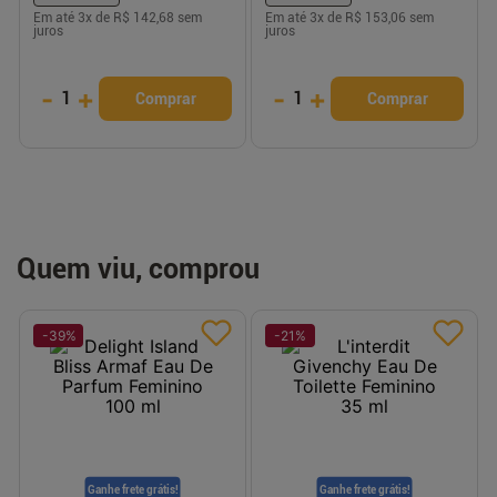
Em até
3
x de
R$ 142,68
sem
Em até
3
x de
R$ 153,06
sem
juros
juros
-
+
-
+
1
1
Comprar
Comprar
Quem viu, comprou
-
39
%
-
21
%
Ganhe frete grátis!
Ganhe frete grátis!