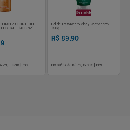
Dermaclub
DE LIMPEZA CONTROLE
Gel de Tratamento Vichy Normaderm
Ge
LEOSIDADE 140G N21
150g
10
R$ 89,90
R
99
$ 29,99
sem juros
Em até
3
x de
R$ 29,96
sem juros
Em
-
+
1
Comprar
Comprar