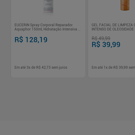
m
EUCERIN Spray Corporal Reparador
GEL FACIAL DE LIMPEZA
Aquaphor 150ml, Hidratação Intensiva
INTENSO DE OLEOSIDADE
360°, Hidratante Corporal
R$ 128,19
R$ 49,99
R$ 39,99
Em até
3
x de
R$ 42,73
sem juros
Em até
1
x de
R$ 39,99
sem
-
+
-
+
1
1
Comprar
Com