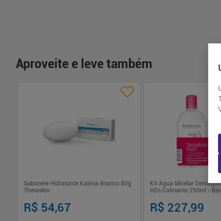
-
+
-
+
Comprar
Com
Aproveite e leve também
co
Sabonete Hidratante Kalima Branco 80g
Kit Água Micelar Demaquil
Theraskin
H2o Calmante 250ml - Bi
R$ 54,67
R$ 227,99