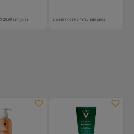
$ 29,99
sem juros
Em até
1
x de
R$ 49,90
sem juros
Em
-
+
1
Comprar
Comprar