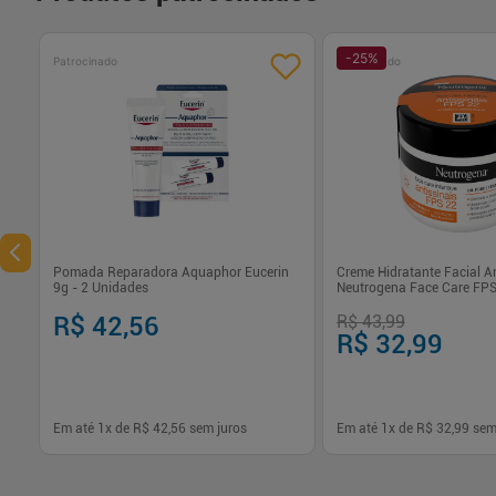
-
25
%
Patrocinado
Patrocinado
Pomada Reparadora Aquaphor Eucerin
Creme Hidratante Facial An
9g - 2 Unidades
Neutrogena Face Care FP
R$ 42,56
R$ 43,99
R$ 32,99
Em até
1
x de
R$ 42,56
sem juros
Em até
1
x de
R$ 32,99
sem
1
1