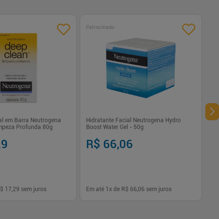
Patrocinado
al em Barra Neutrogena
Hidratante Facial Neutrogena Hydro
mpeza Profunda 80g
Boost Water Gel - 50g
29
R$ 66,06
$ 17,29
sem juros
Em até
1
x de
R$ 66,06
sem juros
1