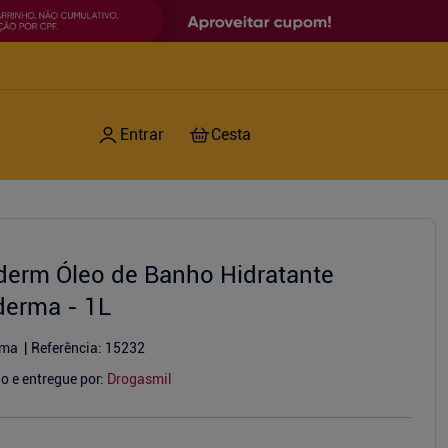
derm Óleo de Banho Hidratante
derma - 1L
rma
Referência
:
15232
o e entregue por:
Drogasmil