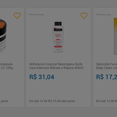
Patrocinado
Patrocinado
tissinais
Hidratante Corporal Neutrogena Body
Sabonete Faci
S 22 100g
Care Intensive Hidrata e Repara 400ml
Deep Clean Li
R$ 31,04
R$ 17,
 juros
Em até
1
x de
R$ 31,04
sem juros
Em até
1
x de
R
1
1