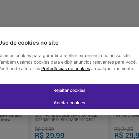
-
+
-
+
prar
Comprar
Uso de cookies no site
Usamos cookies para garantir a melhor experiência no nosso site.
-
14
%
-
14
%
Também usamos cookies para exibir anúncios relevantes para você.
Você pode alterar as
Preferências de cookies
a qualquer momento.
Rejeitar cookies
Aceitar cookies
ante Sensibio
GEL FACIAL DE LIMPEZA CONTROLE
Gel De Limpe
oderma
INTENSO DE OLEOSIDADE 140G N21
R$ 34,99
R$ 34,99
R$ 29,99
R$ 29,