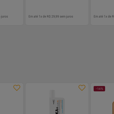
 juros
Em até
1
x de
R$ 29,99
sem juros
Em até
1
x de
R
-
+
-
+
1
1
prar
Comprar
-
14
%