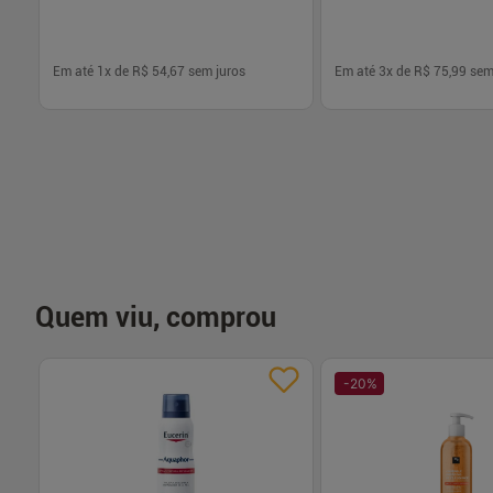
Em até
1
x de
R$ 54,67
sem juros
Em até
3
x de
R$ 75,99
sem
-
+
-
+
1
1
Comprar
Com
Quem viu, comprou
-
20
%