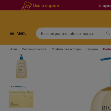
Busque por produto ou marca
Menu
Termos mais buscados
Dermocosméticos
Cuidado para o Corpo
Limpeza
Atoder
1
º
fralda
6
º
desodorante
2
º
lenco umedecido
7
º
sabonete líquido
3
º
retinol
8
º
tylenol
4
º
mounjaro
9
º
fralda xg
5
º
fralda geriatrica
10
º
shampoo