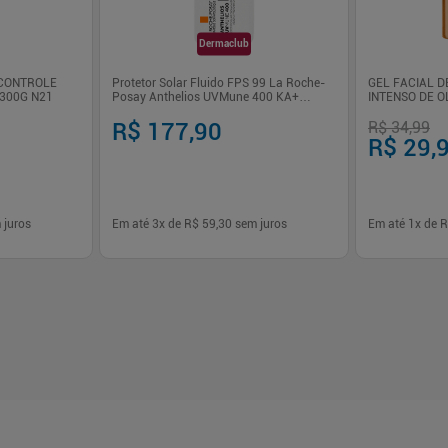
Dermaclub
 CONTROLE
Protetor Solar Fluido FPS 99 La Roche-
GEL FACIAL 
 300G N21
Posay Anthelios UVMune 400 KA+
INTENSO DE O
Frasco 40g
R$ 177,90
R$ 34,99
R$ 29,
 juros
Em até
3
x de
R$ 59,30
sem juros
Em até
1
x de
R
-
+
-
+
1
1
prar
Comprar