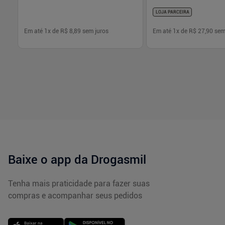
LOJA PARCEIRA
Em até
1
x de
R$ 8,89
sem juros
Em até
1
x de
R$ 27,90
sem
-
+
-
+
1
1
Comprar
Com
Baixe o app da Drogasmil
Tenha mais praticidade para fazer suas
compras e acompanhar seus pedidos