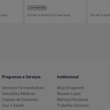
LOJA PARCEIRA
 juros
Em até
1
x de
R$ 26,91
sem juros
Em até
1
x de
R
-
+
-
+
1
1
prar
Comprar
Programas e Serviços
Institucional
Serviços Farmacêuticos
Blog Drogasmil
Consultas Médicas
Nossas Lojas
Cupons de Desconto
Marcas Parceiras
Sou + Saúde
Trabalhe Conosco