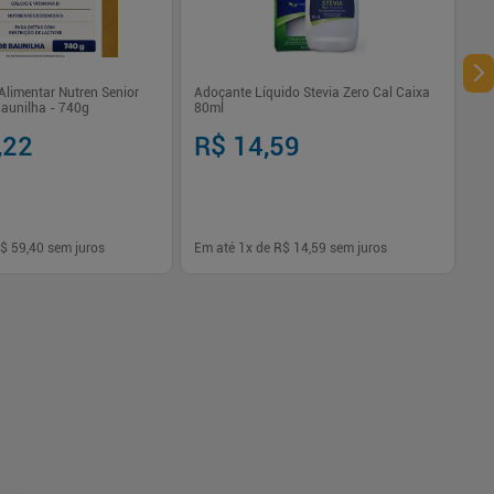
limentar Nutren Senior
Adoçante Líquido Stevia Zero Cal Caixa
Baunilha - 740g
80ml
,22
R$ 14,59
$ 59,40
sem juros
Em até
1
x de
R$ 14,59
sem juros
-
+
1
Comprar
Comprar