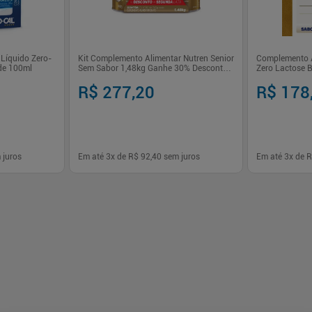
Líquido Zero-
Kit Complemento Alimentar Nutren Senior
Complemento A
de 100ml
Sem Sabor 1,48kg Ganhe 30% Desconto
Zero Lactose 
na Segunda Lata
R$ 277,20
R$ 178
 juros
Em até
3
x de
R$ 92,40
sem juros
Em até
3
x de
R
-
+
-
+
1
1
prar
Comprar