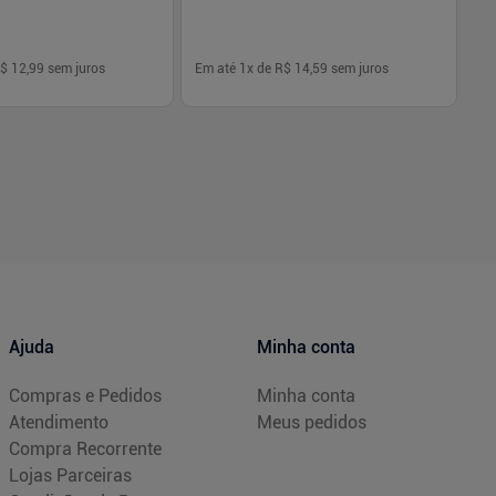
$ 12,99
sem juros
Em até
1
x de
R$ 14,59
sem juros
Em
-
+
1
Comprar
Comprar
Ajuda
Minha conta
Compras e Pedidos
Minha conta
Atendimento
Meus pedidos
Compra Recorrente
Lojas Parceiras