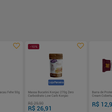
-
10
%
Loja Parceira
Cacau Fehe 50g
Massa Bucatini Konjac 270g Zero
Barra de Prote
Carboidrato Low Carb Konjac
Cream Cobertur
50g
R$ 29,90
R$ 12,
R$ 26,91