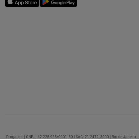
Drogasmil | CNPJ: 42.225.938/0001-50 l SAC: 21 2472-3000 | Rio de Janeiro - 