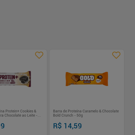
ína Protein+ Cookies &
Barra de Proteína Caramelo & Chocolate
Ba
a Chocolate ao Leite -
Bold Crunch - 50g
-5
99
R$ 14,59
R