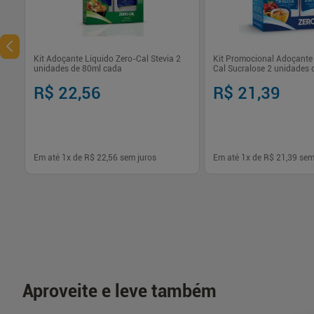
Kit Adoçante Líquido Zero-Cal Stevia 2
Kit Promocional Adoçante 
unidades de 80ml cada
Cal Sucralose 2 unidades 
R$ 22,56
R$ 21,39
Em até
1
x de
R$ 22,56
sem juros
Em até
1
x de
R$ 21,39
sem
-
+
-
+
1
1
Comprar
Com
Aproveite e leve também