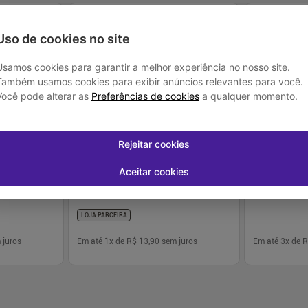
-
21
%
Uso de cookies no site
Usamos cookies para garantir a melhor experiência no nosso site.
Também usamos cookies para exibir anúncios relevantes para você.
Você pode alterar as
Preferências de cookies
a qualquer momento.
Loja Parceira
Rejeitar cookies
0g Zero
Aveia em Flocos Finos Sem Glúten 200g
Whey em Pó Pi
jac
Mundo Verde
450g
Aceitar cookies
R$ 13,90
R$ 149,99
R$ 119
LOJA PARCEIRA
 juros
Em até
1
x de
R$ 13,90
sem juros
Em até
3
x de
R
-
+
-
+
1
1
prar
Comprar