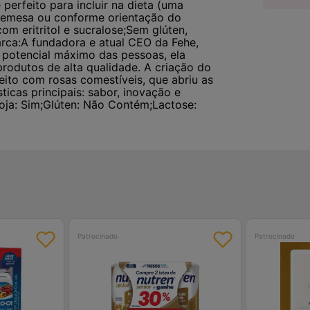
erfeito para incluir na dieta (uma
remesa ou conforme orientação do
om eritritol e sucralose;Sem glúten,
marca:A fundadora e atual CEO da Fehe,
o potencial máximo das pessoas, ela
 produtos de alta qualidade. A criação do
feito com rosas comestíveis, que abriu as
icas principais: sabor, inovação e
oja: Sim;Glúten: Não Contém;Lactose:
Patrocinado
Patrocinado