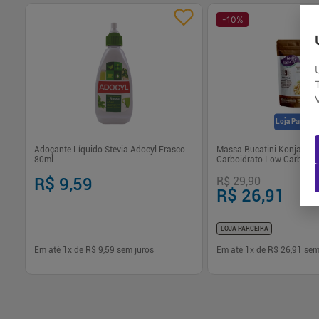
-
10
%
Loja Parceira
hês
Adoçante Líquido Stevia Adocyl Frasco
Massa Bucatini Konjac 27
80ml
Carboidrato Low Carb Kon
R$ 9,59
R$ 29,90
R$ 26,91
LOJA PARCEIRA
Em até
1
x de
R$ 9,59
sem juros
Em até
1
x de
R$ 26,91
sem
-
+
-
+
1
1
Comprar
Com