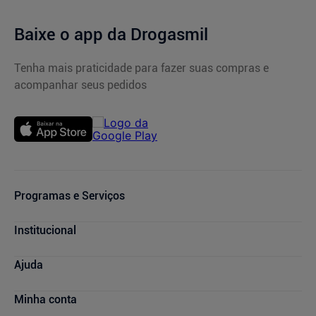
Baixe o app da Drogasmil
Tenha mais praticidade para fazer suas compras e
acompanhar seus pedidos
Programas e Serviços
Cupons de Desconto
Institucional
Serviços Farmacêuticos
Consultas Médicas
Blog Drogasmil
Ajuda
Sou + Saúde
Nossas Lojas
Drogasmil Plus
Marcas Parceiras
Dúvidas Frequentes
Minha conta
Farmácia Popular
Trabalhe Conosco
Cancelamento de Compras