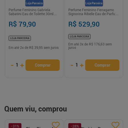
Loja Parceira
Loja Parceira
Perfume Feminino Gabriela
Perfume Feminino Ferragamo
Sabatini Eau de Toilette 30ml
Signorina Ribelle Eau de Parfum
Floral Ambarada
100ml Salvatore Ferragamo
R$ 79,90
R$ 529,90
LOJA PARCEIRA
LOJA PARCEIRA
Em até
3
x de
R$ 176,63
sem
Em até
2
x de
R$ 39,95
sem juros
juros
-
+
-
+
1
1
Comprar
Comprar
Quem viu, comprou
-
31
%
-
28
%