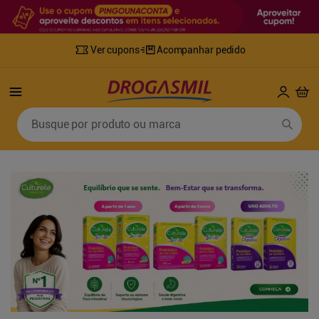
Ver cupons
Acompanhar pedido
Termos mais buscados
Busque por produto ou marca
1
º
fralda
6
º
mounjaro
2
º
lenco umedecido
7
º
sabonete líquido
3
º
retinol
8
º
tylenol
4
º
fralda geriatrica
9
º
fralda xg
5
º
desodorante
10
º
shampoo