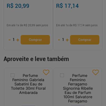
250 ml proteção e hidratação
prolongada
R$ 20,99
R$ 17,14
Em até
1
x de
R$ 20,99
sem juros
Em até
1
x de
R$ 17,14
sem juros
-
+
-
+
1
1
Comprar
Comprar
Aproveite e leve também