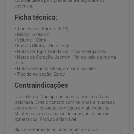
luz solar direta para preservar a integridade da
essência.
Ficha técnica:
• Tipo: Eau de Parfum (EDP)
• Marca: Lonkoom
• Volume: 100ml
• Família Olfativa: Floral Frutal
• Notas de Topo: Mandarina, lichia e bergamota
• Notas de Coração: Jasmim, lírio-do-vale e pimenta
rosa
• Notas de Fundo: Musk, âmbar e baunilha
• Tipo de Aplicação: Spray
Contraindicações
Uso externo. Não aplique sobre a pele irritada ou
lesionada. Evite o contato com os olhos e mucosas;
caso ocorra, enxágue com água em abundância.
Mantenha fora do alcance de crianças e animais
domésticos. Produto inflamável.
Siga corretamente as orientações de uso e