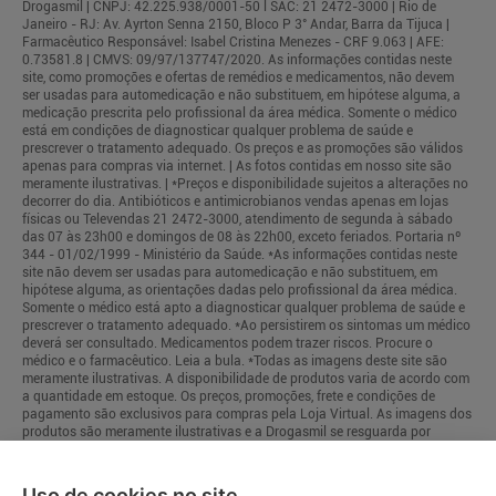
Drogasmil | CNPJ: 42.225.938/0001-50 l SAC: 21 2472-3000 | Rio de
Janeiro - RJ: Av. Ayrton Senna 2150, Bloco P 3° Andar, Barra da Tijuca |
Farmacêutico Responsável: Isabel Cristina Menezes - CRF 9.063 | AFE:
0.73581.8 | CMVS: 09/97/137747/2020. As informações contidas neste
site, como promoções e ofertas de remédios e medicamentos, não devem
ser usadas para automedicação e não substituem, em hipótese alguma, a
medicação prescrita pelo profissional da área médica. Somente o médico
está em condições de diagnosticar qualquer problema de saúde e
prescrever o tratamento adequado. Os preços e as promoções são válidos
apenas para compras via internet. | As fotos contidas em nosso site são
meramente ilustrativas. | *Preços e disponibilidade sujeitos a alterações no
decorrer do dia. Antibióticos e antimicrobianos vendas apenas em lojas
físicas ou Televendas 21 2472-3000, atendimento de segunda à sábado
das 07 às 23h00 e domingos de 08 às 22h00, exceto feriados. Portaria nº
344 - 01/02/1999 - Ministério da Saúde. *As informações contidas neste
site não devem ser usadas para automedicação e não substituem, em
hipótese alguma, as orientações dadas pelo profissional da área médica.
Somente o médico está apto a diagnosticar qualquer problema de saúde e
prescrever o tratamento adequado. *Ao persistirem os sintomas um médico
deverá ser consultado. Medicamentos podem trazer riscos. Procure o
médico e o farmacêutico. Leia a bula. *Todas as imagens deste site são
meramente ilustrativas. A disponibilidade de produtos varia de acordo com
a quantidade em estoque. Os preços, promoções, frete e condições de
pagamento são exclusivos para compras pela Loja Virtual. As imagens dos
produtos são meramente ilustrativas e a Drogasmil se resguarda por
quaisquer eventuais erros de informações.
Uso de cookies no site