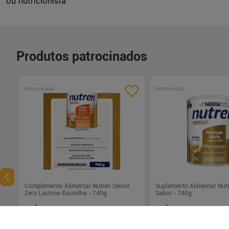
ou nutricionista
Produtos patrocinados
Patrocinado
Patrocinado
Complemento Alimentar Nutren Senior
Suplemento Alimentar Nut
Zero Lactose Baunilha - 740g
Sabor - 740g
R$ 178,22
R$ 156,76