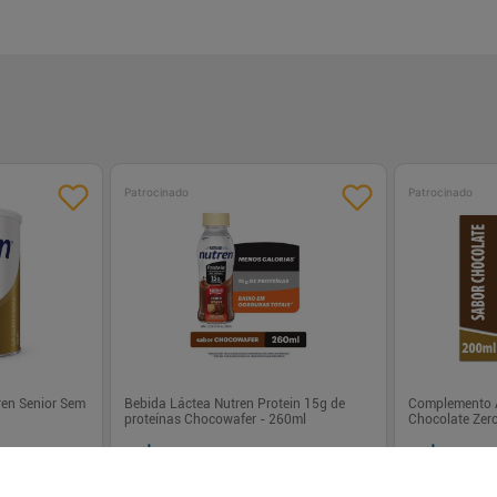
Patrocinado
Patrocinado
ren Senior Sem
Bebida Láctea Nutren Protein 15g de
Complemento A
proteínas Chocowafer - 260ml
Chocolate Zer
R$ 10,29
R$ 18,