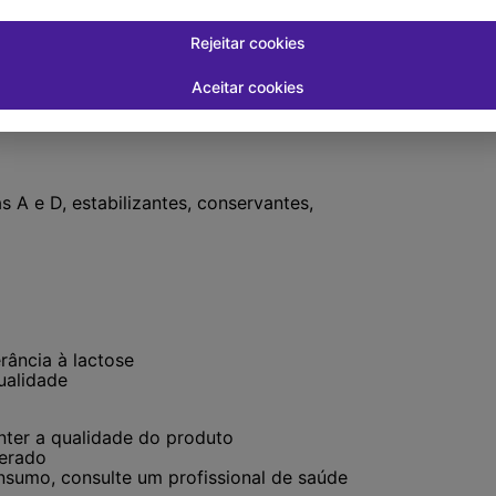
Rejeitar cookies
ferencialmente gelada. Armazenar em
, conservar refrigerado e consumir em até
Aceitar cookies
as A e D, estabilizantes, conservantes,
rância à lactose
ualidade
nter a qualidade do produto
gerado
onsumo, consulte um profissional de saúde