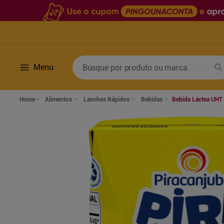
Busque por produto ou marca
Menu
Termos mais buscados
Alimentos
Lanches Rápidos
Bebidas
Bebida Láctea UHT 
1
º
fralda
6
º
desodorante
2
º
lenco umedecido
7
º
sabonete líquido
3
º
retinol
8
º
tylenol
4
º
mounjaro
9
º
fralda xg
5
º
fralda geriatrica
10
º
shampoo