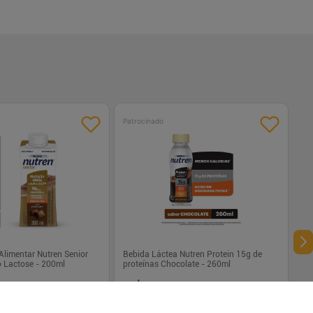
Patrocinado
limentar Nutren Senior
Bebida Láctea Nutren Protein 15g de
o Lactose - 200ml
proteínas Chocolate - 260ml
89
R$ 10,29