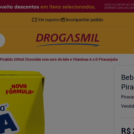
Ver cupons
Acompanhar pedido
Pirakids 200ml Chocolate com soro de leite e Vitaminas A e D Piracanjuba
Beb
Pir
Piraca
Vendid
R$ 