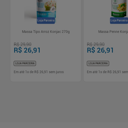
Loja Parceira
Loja Parceira
ixa
Massa Tipo Arroz Konjac 270g
Massa Penne Konj
R$ 29,90
R$ 29,90
R$ 26,91
R$ 26,91
LOJA PARCEIRA
LOJA PARCEIRA
Em até
1
x de
R$ 26,91
sem juros
Em até
1
x de
R$ 26,91
sem
-
+
-
+
1
1
Comprar
Com