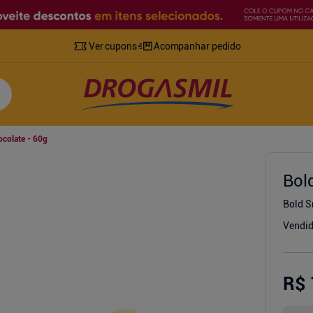
Ver cupons
Acompanhar pedido
ocolate - 60g
Bol
Bold S
Vendid
R$ 