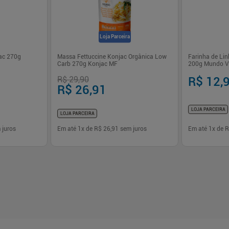
Loja Parceira
ac 270g
Massa Fettuccine Konjac Orgânica Low
Farinha de Lin
Carb 270g Konjac MF
200g Mundo V
R$ 29,90
R$ 12,
R$ 26,91
LOJA PARCEIRA
LOJA PARCEIRA
 juros
Em até
1
x de
R$ 26,91
sem juros
Em até
1
x de
R
-
+
-
+
1
1
prar
Comprar