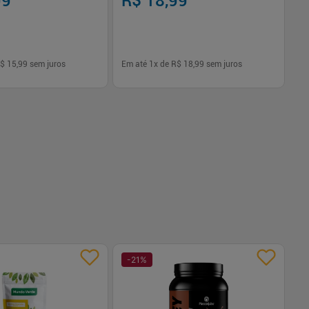
99
R$ 18,99
R
$ 15,99
sem juros
Em até
1
x de
R$ 18,99
sem juros
Em
-
+
1
Comprar
Comprar
-
21
%