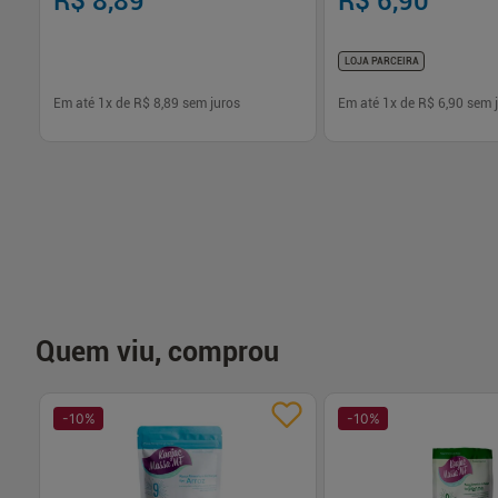
R$ 8,89
R$ 6,90
LOJA PARCEIRA
Em até
1
x de
R$ 8,89
sem juros
Em até
1
x de
R$ 6,90
sem j
-
+
-
+
1
1
Comprar
Com
Quem viu, comprou
-
10
%
-
10
%