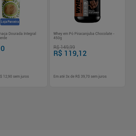
Loja Parceira
haça Dourada Integral
Whey em Pó Piracanjuba Chocolate -
Ba
erde
450g
Av
90
R$ 149,99
R
R$ 119,12
$ 12,90
sem juros
Em até
3
x de
R$ 39,70
sem juros
Em
-
+
1
Comprar
Comprar