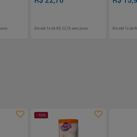
R$ 22,76
R$ 15,
uros
Em até
1
x de
R$ 22,76
sem juros
Em até
1
x de
R
-
+
-
+
1
1
prar
Comprar
-
10
%