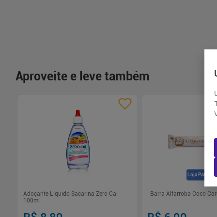
-
+
-
+
1
1
Comprar
Com
Aproveite e leve também
Loja Parceira
ixa
Adoçante Líquido Sacarina Zero Cal -
Barra Alfarroba Coco Ca
100ml