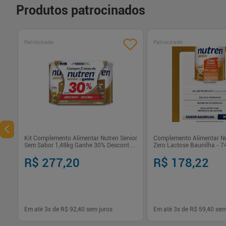
Produtos patrocinados
Patrocinado
Patrocinado
Kit Complemento Alimentar Nutren Senior
Complemento Alimentar Nu
Sem Sabor 1,48kg Ganhe 30% Desconto
Zero Lactose Baunilha - 7
na Segunda Lata
R$ 277,20
R$ 178,22
Em até
3
x de
R$ 92,40
sem juros
Em até
3
x de
R$ 59,40
sem