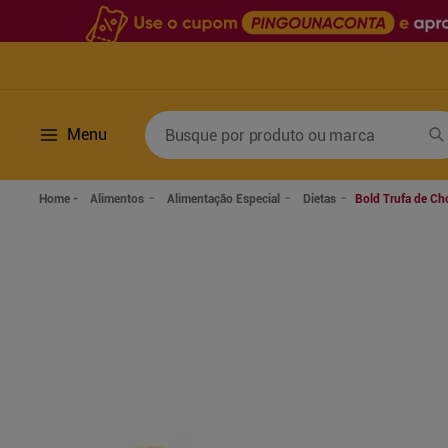
Busque por produto ou marca
Menu
Termos mais buscados
Alimentos
Alimentação Especial
Dietas
Bold Trufa de Ch
1
º
fralda
6
º
desodorante
2
º
lenco umedecido
7
º
sabonete líquido
3
º
retinol
8
º
tylenol
4
º
mounjaro
9
º
fralda xg
5
º
fralda geriatrica
10
º
shampoo