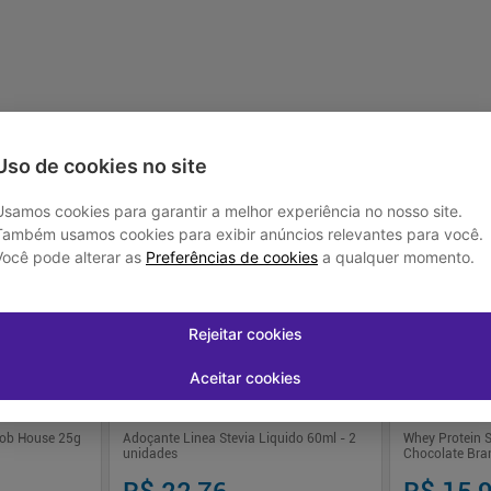
-
+
-
+
1
1
prar
Comprar
Uso de cookies no site
Usamos cookies para garantir a melhor experiência no nosso site.
Também usamos cookies para exibir anúncios relevantes para você.
Você pode alterar as
Preferências de cookies
a qualquer momento.
Rejeitar cookies
Aceitar cookies
rob House 25g
Adoçante Linea Stevia Liquido 60ml - 2
Whey Protein S
unidades
Chocolate Bra