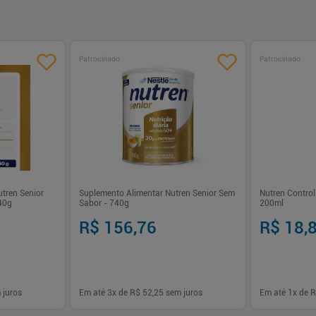
Patrocinado
Patrocinado
tren Senior
Suplemento Alimentar Nutren Senior Sem
Nutren Control
40g
Sabor - 740g
200ml
R$ 156,76
R$ 18,
 juros
Em até
3
x de
R$ 52,25
sem juros
Em até
1
x de
R