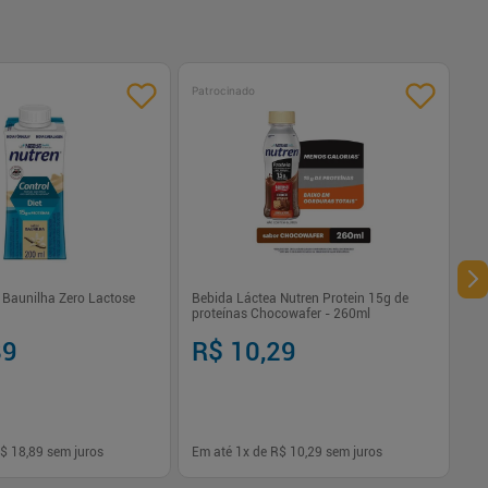
Patrocinado
 Baunilha Zero Lactose
Bebida Láctea Nutren Protein 15g de
proteínas Chocowafer - 260ml
89
R$ 10,29
$ 18,89
sem juros
Em até
1
x de
R$ 10,29
sem juros