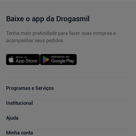
Baixe o app da Drogasmil
Tenha mais praticidade para fazer suas compras e
acompanhar seus pedidos
Programas e Serviços
Cupons de Desconto
Institucional
Serviços Farmacêuticos
Consultas Médicas
Blog Drogasmil
Ajuda
Sou + Saúde
Nossas Lojas
Drogasmil Plus
Marcas Parceiras
Dúvidas Frequentes
Minha conta