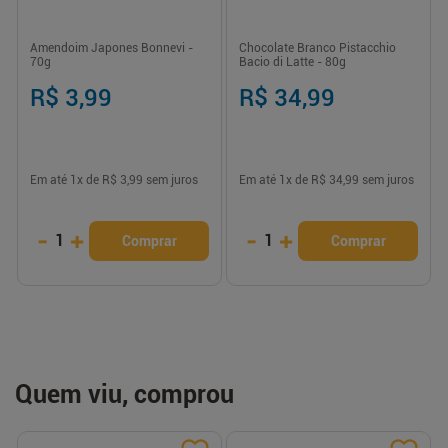
Amendoim Japones Bonnevi -
Chocolate Branco Pistacchio
70g
Bacio di Latte - 80g
R$ 3,99
R$ 34,99
Em até
1
x de
R$ 3,99
sem juros
Em até
1
x de
R$ 34,99
sem juros
-
+
-
+
1
1
Comprar
Comprar
Quem viu, comprou