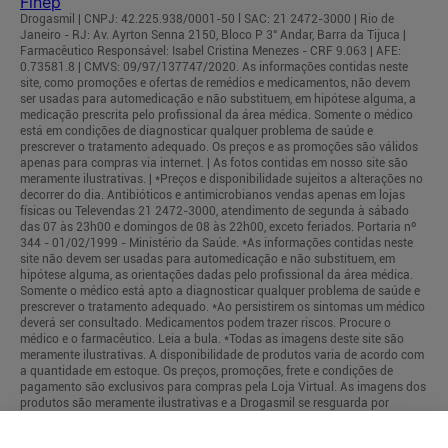
Drogasmil | CNPJ: 42.225.938/0001-50 l SAC: 21 2472-3000 | Rio de
Janeiro - RJ: Av. Ayrton Senna 2150, Bloco P 3° Andar, Barra da Tijuca |
Farmacêutico Responsável: Isabel Cristina Menezes - CRF 9.063 | AFE:
0.73581.8 | CMVS: 09/97/137747/2020. As informações contidas neste
site, como promoções e ofertas de remédios e medicamentos, não devem
ser usadas para automedicação e não substituem, em hipótese alguma, a
medicação prescrita pelo profissional da área médica. Somente o médico
está em condições de diagnosticar qualquer problema de saúde e
prescrever o tratamento adequado. Os preços e as promoções são válidos
apenas para compras via internet. | As fotos contidas em nosso site são
meramente ilustrativas. | *Preços e disponibilidade sujeitos a alterações no
decorrer do dia. Antibióticos e antimicrobianos vendas apenas em lojas
físicas ou Televendas 21 2472-3000, atendimento de segunda à sábado
das 07 às 23h00 e domingos de 08 às 22h00, exceto feriados. Portaria nº
344 - 01/02/1999 - Ministério da Saúde. *As informações contidas neste
site não devem ser usadas para automedicação e não substituem, em
hipótese alguma, as orientações dadas pelo profissional da área médica.
Somente o médico está apto a diagnosticar qualquer problema de saúde e
prescrever o tratamento adequado. *Ao persistirem os sintomas um médico
deverá ser consultado. Medicamentos podem trazer riscos. Procure o
médico e o farmacêutico. Leia a bula. *Todas as imagens deste site são
meramente ilustrativas. A disponibilidade de produtos varia de acordo com
a quantidade em estoque. Os preços, promoções, frete e condições de
pagamento são exclusivos para compras pela Loja Virtual. As imagens dos
produtos são meramente ilustrativas e a Drogasmil se resguarda por
quaisquer eventuais erros de informações.