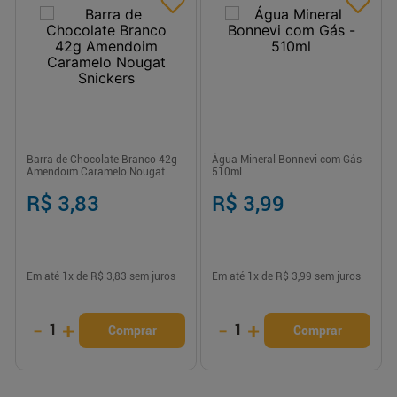
Barra de Chocolate Branco 42g
Água Mineral Bonnevi com Gás -
Amendoim Caramelo Nougat
510ml
Snickers
R$ 3,83
R$ 3,99
Em até
1
x de
R$ 3,83
sem juros
Em até
1
x de
R$ 3,99
sem juros
-
+
-
+
1
1
Comprar
Comprar