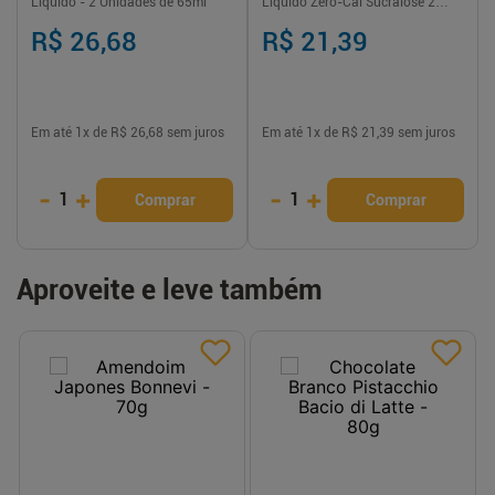
Líquido - 2 Unidades de 65ml
Líquido Zero-Cal Sucralose 2
unidades de 100ml
R$ 26,68
R$ 21,39
Em até
1
x de
R$ 26,68
sem juros
Em até
1
x de
R$ 21,39
sem juros
-
+
-
+
1
1
Comprar
Comprar
Aproveite e leve também