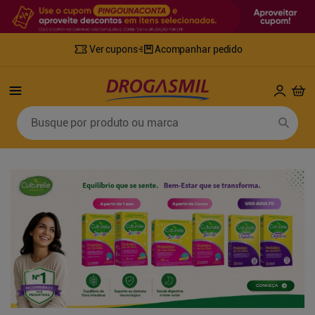
Ver cupons
Acompanhar pedido
Termos mais buscados
Busque por produto ou marca
1
º
fralda
6
º
desodorante
2
º
lenco umedecido
7
º
sabonete líquido
3
º
retinol
8
º
tylenol
4
º
mounjaro
9
º
fralda xg
5
º
fralda geriatrica
10
º
shampoo