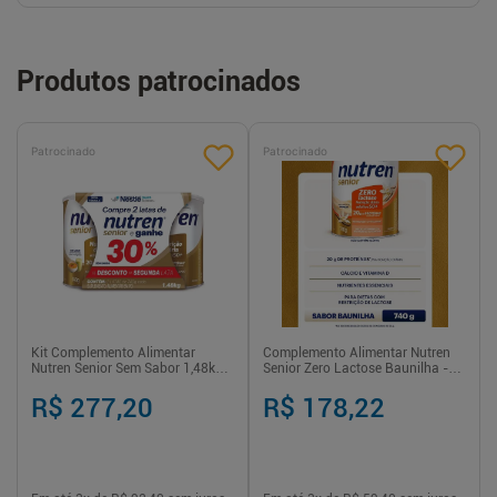
Produtos patrocinados
Patrocinado
Patrocinado
Kit Complemento Alimentar
Complemento Alimentar Nutren
Nutren Senior Sem Sabor 1,48kg
Senior Zero Lactose Baunilha -
Ganhe 30% Desconto na Segunda
740g
Lata
R$ 277,20
R$ 178,22