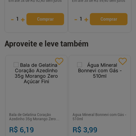
Em até
3
x de
R$ 92,40
sem juros
Em até
3
x de
R$ 59,40
sem juros
-
+
-
+
1
1
Comprar
Comprar
Aproveite e leve também
Bala de Gelatina Coração
Água Mineral Bonnevi com Gás -
Azedinho 35g Morango Zero
510ml
Açúcar Fini
R$ 6,19
R$ 3,99