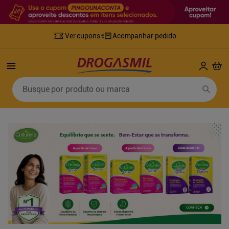
Ver cupons
Acompanhar pedido
Termos mais buscados
Busque por produto ou marca
1
º
fralda
6
º
desodorante
2
º
lenco umedecido
7
º
sabonete líquido
3
º
retinol
8
º
tylenol
4
º
mounjaro
9
º
fralda xg
5
º
fralda geriatrica
10
º
shampoo