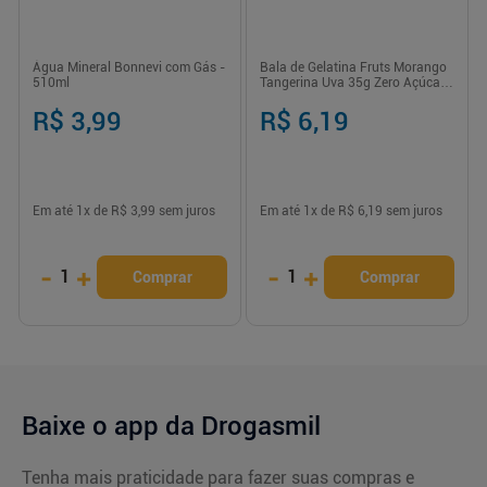
Água Mineral Bonnevi com Gás -
Bala de Gelatina Fruts Morango
510ml
Tangerina Uva 35g Zero Açúcar
Fini
R$ 3,99
R$ 6,19
Em até
1
x de
R$ 3,99
sem juros
Em até
1
x de
R$ 6,19
sem juros
-
+
-
+
1
1
Comprar
Comprar
Baixe o app da Drogasmil
Tenha mais praticidade para fazer suas compras e