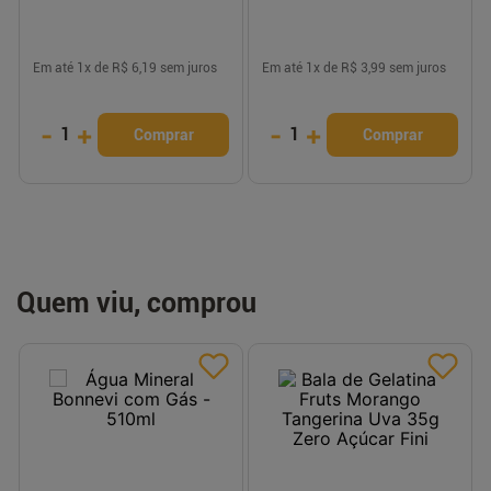
Em até
1
x de
R$ 6,19
sem juros
Em até
1
x de
R$ 3,99
sem juros
-
+
-
+
1
1
Comprar
Comprar
Quem viu, comprou