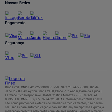
Compra Recorrente
Nossas Redes
Regulamentos
Pagamento
Segurança
Drogasmil | CNPJ: 42.225.938/0001-50 l SAC: 21 2472-3000 | Rio de
Janeiro - RJ: Av. Ayrton Senna 2150, Bloco P 3° Andar, Barra da Tijuca |
Farmacêutico Responsável: Isabel Cristina Menezes - CRF 9.063 | AFE:
0.73581.8 | CMVS: 09/97/137747/2020. As informações contidas neste
site, como promoções e ofertas de remédios e medicamentos, não devem
ser usadas para automedicação e não substituem, em hipótese alguma, a
medicação prescrita pelo profissional da área médica. Somente o médico