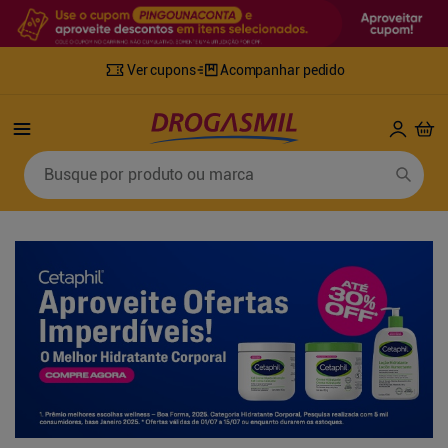
Ver cupons
Acompanhar pedido
Termos mais buscados
Busque por produto ou marca
1
º
fralda
6
º
mounjaro
2
º
lenco umedecido
7
º
sabonete líquido
3
º
retinol
8
º
tylenol
4
º
fralda geriatrica
9
º
fralda xg
5
º
desodorante
10
º
shampoo