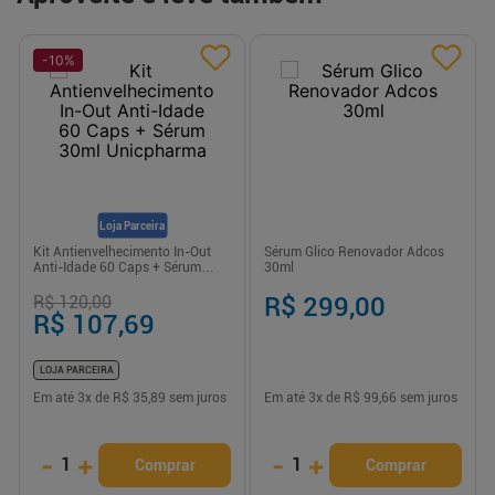
-
10
%
Loja Parceira
Kit Antienvelhecimento In-Out
Sérum Glico Renovador Adcos
Anti-Idade 60 Caps + Sérum
30ml
30ml Unicpharma
R$ 120,00
R$ 299,00
R$ 107,69
LOJA PARCEIRA
Em até
3
x de
R$ 35,89
sem juros
Em até
3
x de
R$ 99,66
sem juros
-
+
-
+
1
1
Comprar
Comprar