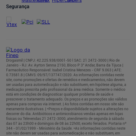
Segurança
Drogasmil | CNPJ: 42.225.938/0001-50 l SAC: 21 2472-3000 | Rio de
Janeiro - RJ: Av. Ayrton Senna 2150, Bloco P 3° Andar, Barra da Tijuca |
Farmacêutico Responsável: Isabel Cristina Menezes - CRF 9.063 | AFE:
0.73581.8 | CMVS: 09/97/137747/2020. As informações contidas neste
site, como promoções e ofertas de remédios e medicamentos, não devem
ser usadas para automedicação e não substituem, em hipótese alguma, a
medicação prescrita pelo profissional da área médica. Somente o médico
está em condições de diagnosticar qualquer problema de saúde e
prescrever o tratamento adequado. Os preços e as promoções são válidos
apenas para compras via internet. | As fotos contidas em nosso site são
meramente ilustrativas. | *Preços e disponibilidade sujeitos a alterações no
decorrer do dia. Antibióticos e antimicrobianos vendas apenas em lojas
físicas ou Televendas 21 2472-3000, atendimento de segunda à sábado
das 07 às 23h00 e domingos de 08 às 22h00, exceto feriados. Portaria nº
344 - 01/02/1999 - Ministério da Saúde. *As informações contidas neste
site não devem ser usadas para automedicação e não substituem, em