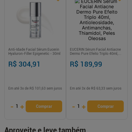
Anti-Idade Facial Sérum Eucerin
EUCERIN Sérum Facial Antiacne
Hyaluron-Filler Epigenetic - 30ml
Dermo Pure Efeito Triplo 40ml,
Antioleosidade, Antimanchas,
Thiamidol, Peles Oleosas
R$ 304,91
R$ 189,99
Em até
3
x de
R$ 101,63
sem juros
Em até
3
x de
R$ 63,33
sem juros
-
+
-
+
1
1
Comprar
Comprar
Aproveite e leve também