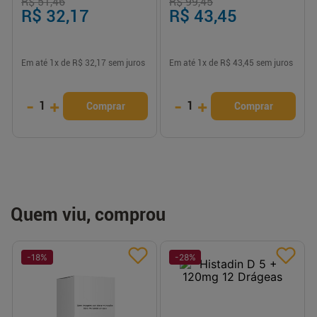
R$ 51,46
R$ 99,45
R$ 32,17
R$ 43,45
Em até
1
x de
R$ 32,17
sem juros
Em até
1
x de
R$ 43,45
sem juros
-
+
-
+
1
1
Comprar
Comprar
Quem viu, comprou
-
18
%
-
28
%