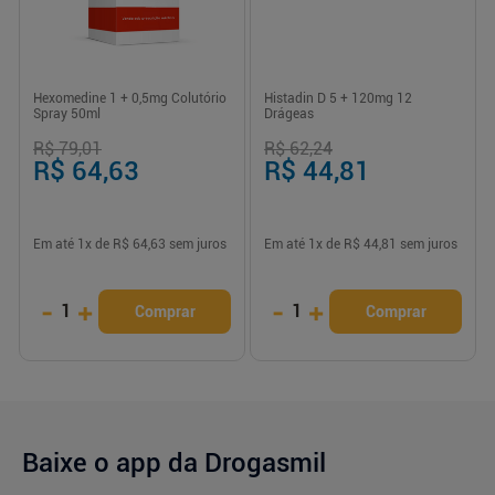
Hexomedine 1 + 0,5mg Colutório
Histadin D 5 + 120mg 12
Spray 50ml
Drágeas
R$ 79,01
R$ 62,24
R$ 64,63
R$ 44,81
Em até
1
x de
R$ 64,63
sem juros
Em até
1
x de
R$ 44,81
sem juros
-
+
-
+
1
1
Comprar
Comprar
Baixe o app da Drogasmil