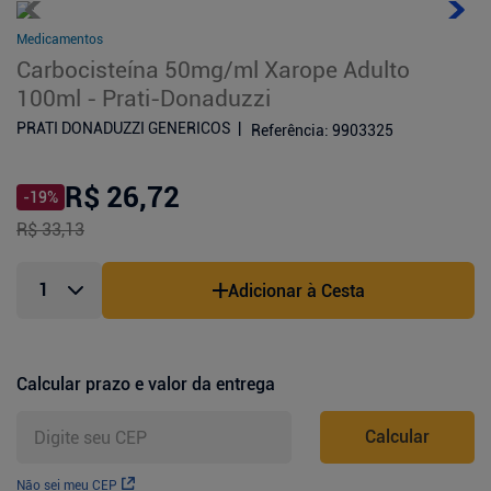
Medicamentos
Carbocisteína 50mg/ml Xarope Adulto
100ml - Prati-Donaduzzi
PRATI DONADUZZI GENERICOS
Referência
:
9903325
R$ 26,72
-
19
%
R$ 33,13
Adicionar à Cesta
Calcular prazo e valor da entrega
Calcular
Não sei meu CEP