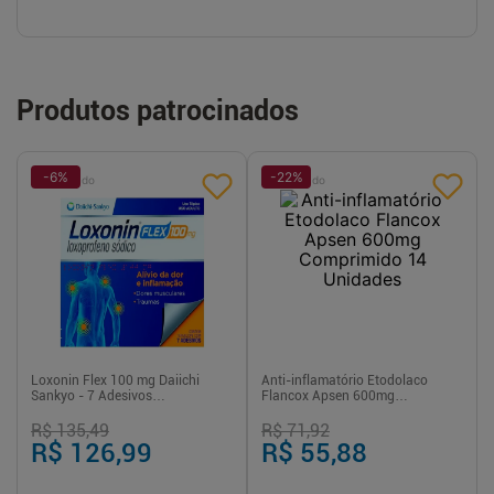
Produtos patrocinados
-
6
%
-
22
%
Patrocinado
Patrocinado
Loxonin Flex 100 mg Daiichi
Anti-inflamatório Etodolaco
Sankyo - 7 Adesivos
Flancox Apsen 600mg
Transdérmicos
Comprimido 14 Unidades
R$ 135,49
R$ 71,92
R$ 126,99
R$ 55,88