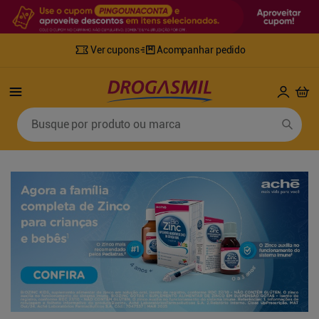
Ver cupons
Acompanhar pedido
Termos mais buscados
Busque por produto ou marca
1
º
fralda
6
º
desodorante
2
º
lenco umedecido
7
º
sabonete líquido
3
º
retinol
8
º
tylenol
4
º
mounjaro
9
º
fralda xg
5
º
fralda geriatrica
10
º
shampoo