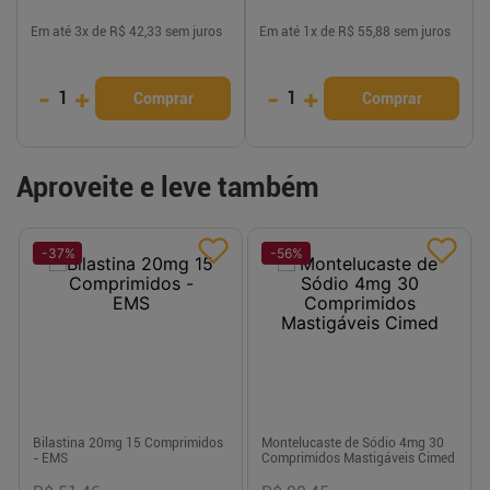
Em até
3
x de
R$ 42,33
sem juros
Em até
1
x de
R$ 55,88
sem juros
-
+
-
+
1
1
Comprar
Comprar
Aproveite e leve também
-
37
%
-
56
%
Bilastina 20mg 15 Comprimidos
Montelucaste de Sódio 4mg 30
- EMS
Comprimidos Mastigáveis Cimed