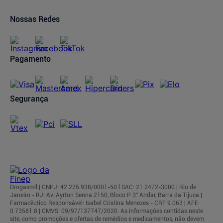
Oferta de Imóveis
Dermaclub
Compra Recorrente
Nossas Redes
Regulamentos
Pagamento
Segurança
Drogasmil | CNPJ: 42.225.938/0001-50 l SAC: 21 2472-3000 | Rio de
Janeiro - RJ: Av. Ayrton Senna 2150, Bloco P 3° Andar, Barra da Tijuca |
Farmacêutico Responsável: Isabel Cristina Menezes - CRF 9.063 | AFE:
0.73581.8 | CMVS: 09/97/137747/2020. As informações contidas neste
site, como promoções e ofertas de remédios e medicamentos, não devem