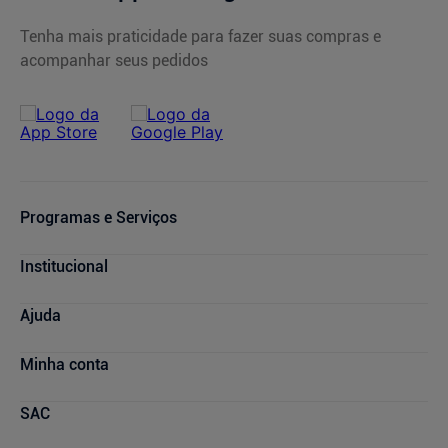
Tenha mais praticidade para fazer suas compras e
acompanhar seus pedidos
Programas e Serviços
Cupons de Desconto
Institucional
Serviços Farmacêuticos
Consultas Médicas
Blog Drogasmil
Ajuda
Sou + Saúde
Nossas Lojas
Drogasmil Plus
Marcas Parceiras
Dúvidas Frequentes
Minha conta
Farmácia Popular
Trabalhe Conosco
Cancelamento de Compras
Descontos de laboratórios
Quem Somos
Condições de Pagamento
Minha conta
SAC
Relação com Investidores
Prazos de Entrega
Meus pedidos