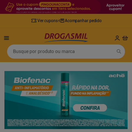
Ver cupons
Acompanhar pedido
Termos mais buscados
Busque por produto ou marca
1
º
fralda
6
º
mounjaro
2
º
lenco umedecido
7
º
sabonete líquido
3
º
retinol
8
º
tylenol
4
º
fralda geriatrica
9
º
fralda xg
5
º
desodorante
10
º
shampoo