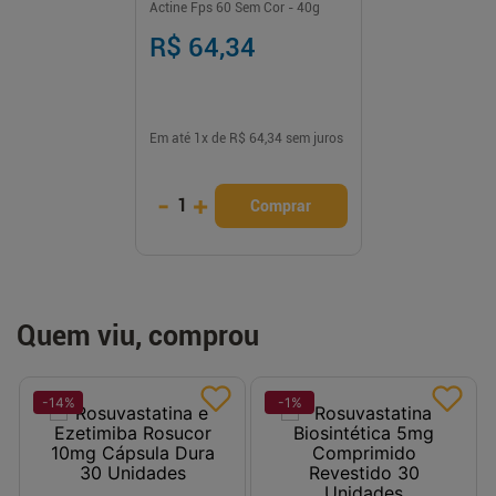
Actine Fps 60 Sem Cor - 40g
R$ 64,34
Em até
1
x de
R$ 64,34
sem juros
-
+
1
Comprar
Quem viu, comprou
-
14
%
-
1
%