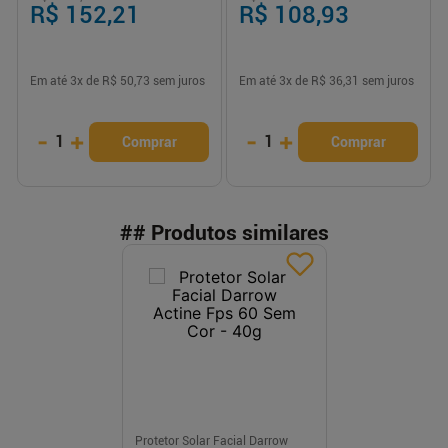
R$ 152,21
R$ 108,93
Em até
3
x de
R$ 50,73
sem juros
Em até
3
x de
R$ 36,31
sem juros
-
+
-
+
1
1
Comprar
Comprar
## Produtos similares
Protetor Solar Facial Darrow