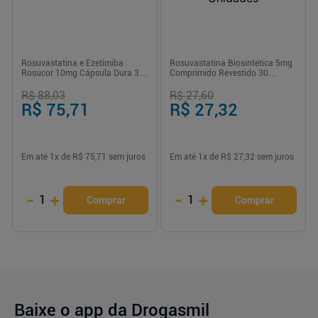
Rosuvastatina e Ezetimiba
Rosuvastatina Biosintética 5mg
Rosucor 10mg Cápsula Dura 30
Comprimido Revestido 30
Unidades
Unidades
R$ 88,03
R$ 27,60
R$ 75,71
R$ 27,32
Em até
1
x de
R$ 75,71
sem juros
Em até
1
x de
R$ 27,32
sem juros
-
+
-
+
1
1
Comprar
Comprar
Baixe o app da Drogasmil