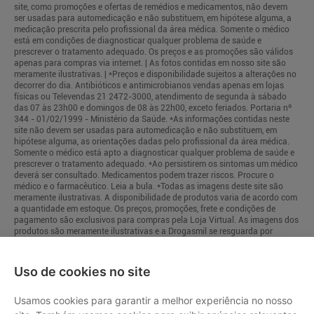
site, como promoções e ofertas de remédios e medicamentos, não devem
ser usadas para automedicação e não substituem, em hipótese alguma, a
medicação prescrita pelo profissional da área médica. Somente o médico
está em condições de diagnosticar qualquer problema de saúde e
prescrever o tratamento adequado. Os preços e as promoções são válidos
apenas para compras via internet. | As fotos contidas em nosso site são
meramente ilustrativas. | *Preços e disponibilidade sujeitos a alterações no
decorrer do dia. Antibióticos e antimicrobianos vendas apenas em lojas
físicas ou Televendas 21 2472-3000, atendimento de segunda à sábado
das 07 às 23h00 e domingos de 08 às 22h00, exceto feriados. Portaria nº
344 - 01/02/1999 - Ministério da Saúde. *As informações contidas neste
site não devem ser usadas para automedicação e não substituem, em
hipótese alguma, as orientações dadas pelo profissional da área médica.
Somente o médico está apto a diagnosticar qualquer problema de saúde e
prescrever o tratamento adequado. *Ao persistirem os sintomas um médico
deverá ser consultado. Medicamentos podem trazer riscos. Procure o
médico e o farmacêutico. Leia a bula. *Todas as imagens deste site são
meramente ilustrativas. A disponibilidade de produtos varia de acordo com
a quantidade em estoque. Os preços, promoções, frete e condições de
pagamento são exclusivos para compras pela Loja Virtual. As imagens dos
produtos são meramente ilustrativas e a Drogasmil se resguarda por
quaisquer eventuais erros de informações.
Uso de cookies no site
Usamos cookies para garantir a melhor experiência no nosso
Mapa do Site