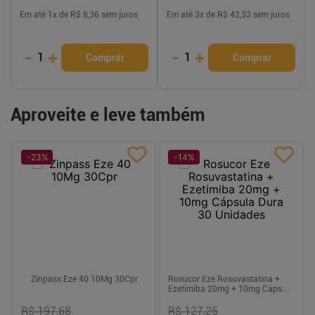
Em até
1
x de
R$ 8,36
sem juros
Em até
3
x de
R$ 42,33
sem juros
-
+
-
+
1
1
Comprar
Comprar
Aproveite e leve também
-
23
%
-
14
%
Zinpass Eze 40 10Mg 30Cpr
Rosucor Eze Rosuvastatina +
Ezetimiba 20mg + 10mg Cápsula
Dura 30 Unidades
R$ 197,68
R$ 127,25