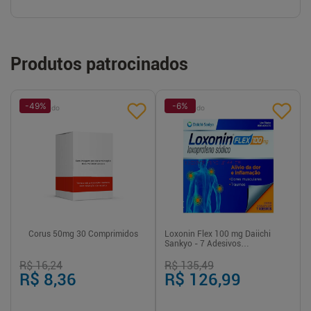
Produtos patrocinados
-
49
%
-
6
%
Patrocinado
Patrocinado
Corus 50mg 30 Comprimidos
Loxonin Flex 100 mg Daiichi
Sankyo - 7 Adesivos
Transdérmicos
R$ 16,24
R$ 135,49
R$ 8,36
R$ 126,99