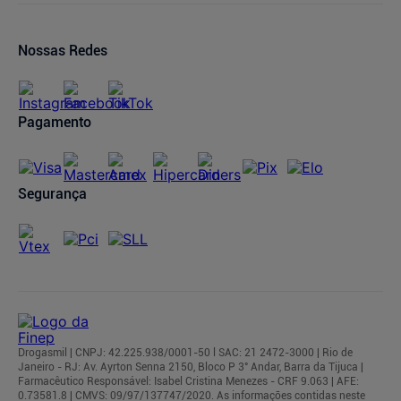
Política de Privacidade
Trocas e Devoluções
Oferta de Imóveis
Dermaclub
Compra Recorrente
Nossas Redes
Regulamentos
Pagamento
Segurança
Drogasmil | CNPJ: 42.225.938/0001-50 l SAC: 21 2472-3000 | Rio de
Janeiro - RJ: Av. Ayrton Senna 2150, Bloco P 3° Andar, Barra da Tijuca |
Farmacêutico Responsável: Isabel Cristina Menezes - CRF 9.063 | AFE:
0.73581.8 | CMVS: 09/97/137747/2020. As informações contidas neste