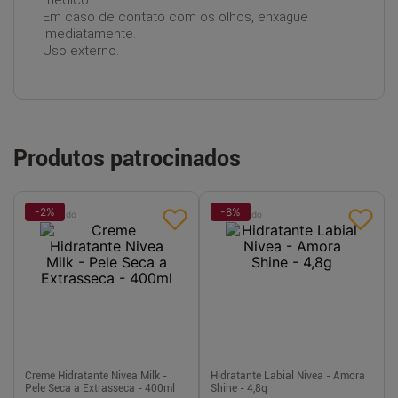
médico.
Em caso de contato com os olhos, enxágue
imediatamente.
Uso externo.
Produtos patrocinados
-
2
%
-
8
%
Patrocinado
Patrocinado
Creme Hidratante Nivea Milk -
Hidratante Labial Nivea - Amora
Pele Seca a Extrasseca - 400ml
Shine - 4,8g