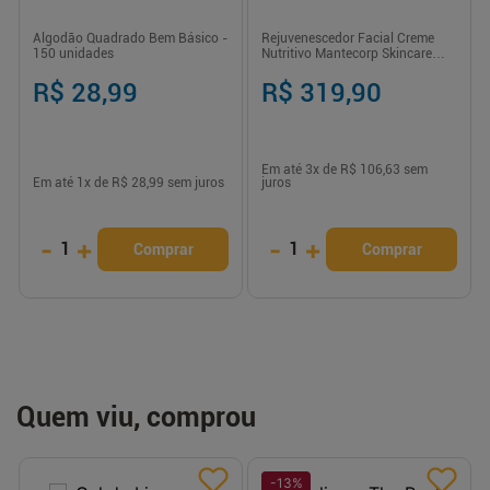
Algodão Quadrado Bem Básico -
Rejuvenescedor Facial Creme
150 unidades
Nutritivo Mantecorp Skincare
Reviline Retinol - 40g
R$ 28,99
R$ 319,90
Em até
3
x de
R$ 106,63
sem
Em até
1
x de
R$ 28,99
sem juros
juros
-
+
-
+
1
1
Comprar
Comprar
Quem viu, comprou
-
13
%