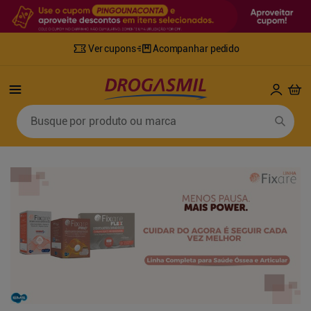
Ver cupons
Acompanhar pedido
Termos mais buscados
Busque por produto ou marca
1
º
fralda
6
º
desodorante
2
º
lenco umedecido
7
º
sabonete líquido
3
º
retinol
8
º
tylenol
4
º
mounjaro
9
º
fralda xg
5
º
fralda geriatrica
10
º
shampoo