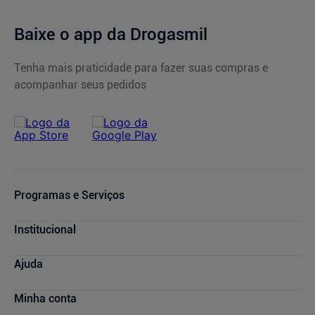
Baixe o app da Drogasmil
Tenha mais praticidade para fazer suas compras e
acompanhar seus pedidos
Programas e Serviços
Cupons de Desconto
Institucional
Serviços Farmacêuticos
Consultas Médicas
Blog Drogasmil
Ajuda
Sou + Saúde
Nossas Lojas
Drogasmil Plus
Marcas Parceiras
Dúvidas Frequentes
Minha conta
Farmácia Popular
Trabalhe Conosco
Cancelamento de Compras