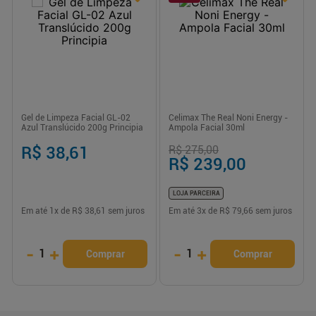
Gel de Limpeza Facial GL-02
Celimax The Real Noni Energy -
Azul Translúcido 200g Principia
Ampola Facial 30ml
R$ 38,61
R$ 275,00
R$ 239,00
LOJA PARCEIRA
Em até
1
x de
R$ 38,61
sem juros
Em até
3
x de
R$ 79,66
sem juros
-
+
-
+
1
1
Comprar
Comprar