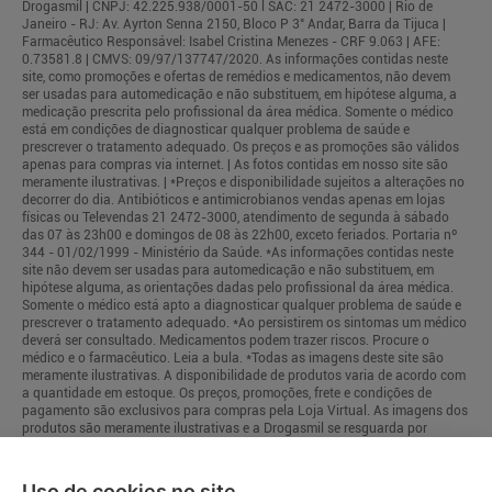
Drogasmil | CNPJ: 42.225.938/0001-50 l SAC: 21 2472-3000 | Rio de
Janeiro - RJ: Av. Ayrton Senna 2150, Bloco P 3° Andar, Barra da Tijuca |
Farmacêutico Responsável: Isabel Cristina Menezes - CRF 9.063 | AFE:
0.73581.8 | CMVS: 09/97/137747/2020. As informações contidas neste
site, como promoções e ofertas de remédios e medicamentos, não devem
ser usadas para automedicação e não substituem, em hipótese alguma, a
medicação prescrita pelo profissional da área médica. Somente o médico
está em condições de diagnosticar qualquer problema de saúde e
prescrever o tratamento adequado. Os preços e as promoções são válidos
apenas para compras via internet. | As fotos contidas em nosso site são
meramente ilustrativas. | *Preços e disponibilidade sujeitos a alterações no
decorrer do dia. Antibióticos e antimicrobianos vendas apenas em lojas
físicas ou Televendas 21 2472-3000, atendimento de segunda à sábado
das 07 às 23h00 e domingos de 08 às 22h00, exceto feriados. Portaria nº
344 - 01/02/1999 - Ministério da Saúde. *As informações contidas neste
site não devem ser usadas para automedicação e não substituem, em
hipótese alguma, as orientações dadas pelo profissional da área médica.
Somente o médico está apto a diagnosticar qualquer problema de saúde e
prescrever o tratamento adequado. *Ao persistirem os sintomas um médico
deverá ser consultado. Medicamentos podem trazer riscos. Procure o
médico e o farmacêutico. Leia a bula. *Todas as imagens deste site são
meramente ilustrativas. A disponibilidade de produtos varia de acordo com
a quantidade em estoque. Os preços, promoções, frete e condições de
pagamento são exclusivos para compras pela Loja Virtual. As imagens dos
produtos são meramente ilustrativas e a Drogasmil se resguarda por
quaisquer eventuais erros de informações.
Uso de cookies no site