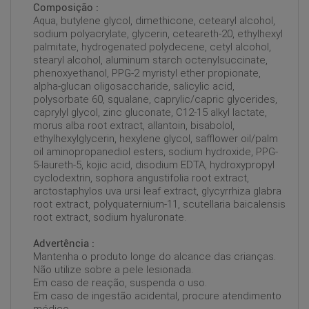
Composição :
Aqua, butylene glycol, dimethicone, cetearyl alcohol,
sodium polyacrylate, glycerin, ceteareth-20, ethylhexyl
palmitate, hydrogenated polydecene, cetyl alcohol,
stearyl alcohol, aluminum starch octenylsuccinate,
phenoxyethanol, PPG-2 myristyl ether propionate,
alpha-glucan oligosaccharide, salicylic acid,
polysorbate 60, squalane, caprylic/capric glycerides,
caprylyl glycol, zinc gluconate, C12-15 alkyl lactate,
morus alba root extract, allantoin, bisabolol,
ethylhexylglycerin, hexylene glycol, safflower oil/palm
oil aminopropanediol esters, sodium hydroxide, PPG-
5-laureth-5, kojic acid, disodium EDTA, hydroxypropyl
cyclodextrin, sophora angustifolia root extract,
arctostaphylos uva ursi leaf extract, glycyrrhiza glabra
root extract, polyquaternium-11, scutellaria baicalensis
root extract, sodium hyaluronate.
Advertência :
Mantenha o produto longe do alcance das crianças.
Não utilize sobre a pele lesionada.
Em caso de reação, suspenda o uso.
Em caso de ingestão acidental, procure atendimento