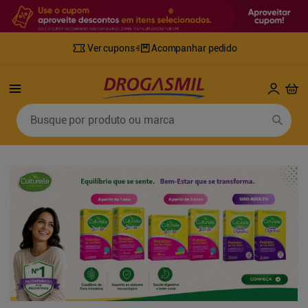
Ver cupons
Acompanhar pedido
Termos mais buscados
Busque por produto ou marca
1
º
fralda
6
º
mounjaro
2
º
lenco umedecido
7
º
sabonete líquido
3
º
retinol
8
º
tylenol
4
º
fralda geriatrica
9
º
fralda xg
5
º
desodorante
10
º
shampoo