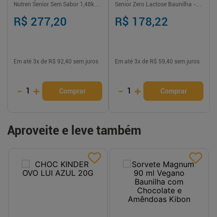
Nutren Senior Sem Sabor 1,48kg
Senior Zero Lactose Baunilha -
Ganhe 30% Desconto na Segunda
740g
Lata
R$ 277,20
R$ 178,22
Em até
3
x de
R$ 92,40
sem juros
Em até
3
x de
R$ 59,40
sem juros
-
+
-
+
1
1
Comprar
Comprar
Aproveite e leve também