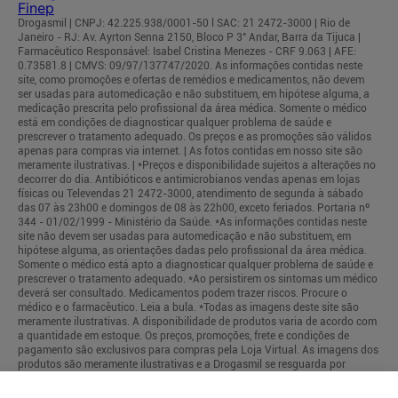
Drogasmil | CNPJ: 42.225.938/0001-50 l SAC: 21 2472-3000 | Rio de
Janeiro - RJ: Av. Ayrton Senna 2150, Bloco P 3° Andar, Barra da Tijuca |
Farmacêutico Responsável: Isabel Cristina Menezes - CRF 9.063 | AFE:
0.73581.8 | CMVS: 09/97/137747/2020. As informações contidas neste
site, como promoções e ofertas de remédios e medicamentos, não devem
ser usadas para automedicação e não substituem, em hipótese alguma, a
medicação prescrita pelo profissional da área médica. Somente o médico
está em condições de diagnosticar qualquer problema de saúde e
prescrever o tratamento adequado. Os preços e as promoções são válidos
apenas para compras via internet. | As fotos contidas em nosso site são
meramente ilustrativas. | *Preços e disponibilidade sujeitos a alterações no
decorrer do dia. Antibióticos e antimicrobianos vendas apenas em lojas
físicas ou Televendas 21 2472-3000, atendimento de segunda à sábado
das 07 às 23h00 e domingos de 08 às 22h00, exceto feriados. Portaria nº
344 - 01/02/1999 - Ministério da Saúde. *As informações contidas neste
site não devem ser usadas para automedicação e não substituem, em
hipótese alguma, as orientações dadas pelo profissional da área médica.
Somente o médico está apto a diagnosticar qualquer problema de saúde e
prescrever o tratamento adequado. *Ao persistirem os sintomas um médico
deverá ser consultado. Medicamentos podem trazer riscos. Procure o
médico e o farmacêutico. Leia a bula. *Todas as imagens deste site são
meramente ilustrativas. A disponibilidade de produtos varia de acordo com
a quantidade em estoque. Os preços, promoções, frete e condições de
pagamento são exclusivos para compras pela Loja Virtual. As imagens dos
produtos são meramente ilustrativas e a Drogasmil se resguarda por
quaisquer eventuais erros de informações.