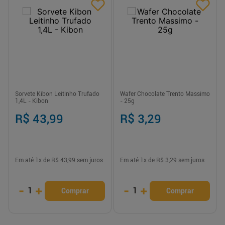
Sorvete Kibon Leitinho Trufado
Wafer Chocolate Trento Massimo
1,4L - Kibon
- 25g
R$ 43,99
R$ 3,29
Em até
1
x de
R$ 43,99
sem juros
Em até
1
x de
R$ 3,29
sem juros
-
+
-
+
1
1
Comprar
Comprar