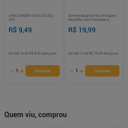
CHOC KINDER OVO LUI AZUL
Sorvete Magnum 90 ml Vegano
20G
Baunilha com Chocolate e
Amêndoas Kibon
R$ 9,49
R$ 19,99
Em até
1
x de
R$ 9,49
sem juros
Em até
1
x de
R$ 19,99
sem juros
-
+
-
+
1
1
Comprar
Comprar
Quem viu, comprou