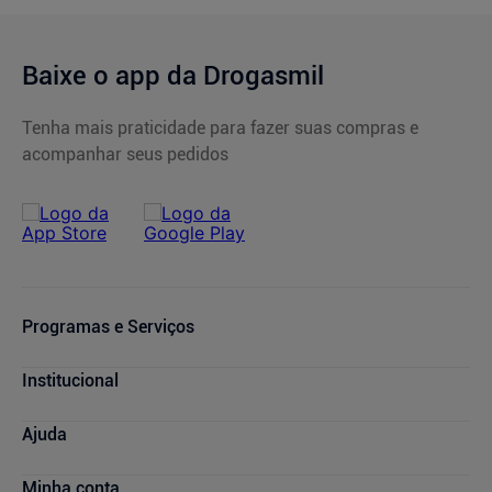
Baixe o app da Drogasmil
Tenha mais praticidade para fazer suas compras e
acompanhar seus pedidos
Programas e Serviços
Cupons de Desconto
Institucional
Serviços Farmacêuticos
Consultas Médicas
Blog Drogasmil
Ajuda
Sou + Saúde
Nossas Lojas
Drogasmil Plus
Marcas Parceiras
Dúvidas Frequentes
Minha conta