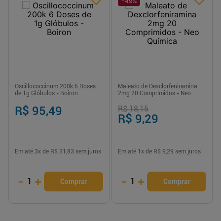
-
49
%
Oscillococcinum 200k 6 Doses
Maleato de Dexclorfeniramina
de 1g Glóbulos - Boiron
2mg 20 Comprimidos - Neo
Química
R$ 95,49
R$ 18,15
R$ 9,29
Em até
3
x de
R$ 31,83
sem juros
Em até
1
x de
R$ 9,29
sem juros
-
+
-
+
1
1
Comprar
Comprar