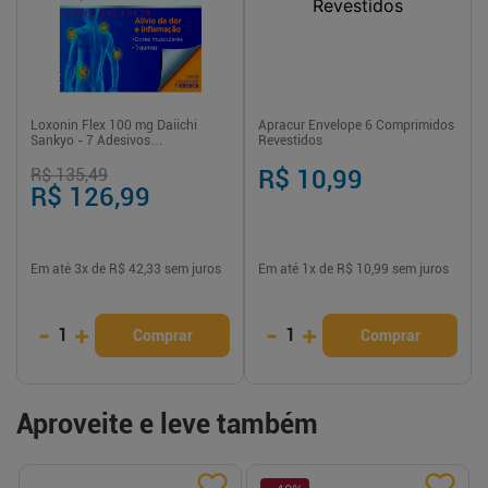
Loxonin Flex 100 mg Daiichi
Apracur Envelope 6 Comprimidos
Sankyo - 7 Adesivos
Revestidos
Transdérmicos
R$ 135,49
R$ 10,99
R$ 126,99
Em até
3
x de
R$ 42,33
sem juros
Em até
1
x de
R$ 10,99
sem juros
-
+
-
+
1
1
Comprar
Comprar
Aproveite e leve também