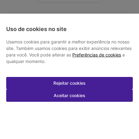
Quem viu, comprou
Uso de cookies no site
Usamos cookies para garantir a melhor experiência no nosso
-
55
%
-
9
%
site. Também usamos cookies para exibir anúncios relevantes
para você. Você pode alterar as
Preferências de cookies
a
qualquer momento.
Rejeitar cookies
Aceitar cookies
Desloratadina 5mg 30
FLUIMUCIL 600MG 60CPR
Comprimidos - Pharlab
EFERV
R$ 94,41
R$ 159,19
R$ 42,76
R$ 145,09
Em até
1
x de
R$ 42,76
sem juros
Em até
3
x de
R$ 48,36
sem juros