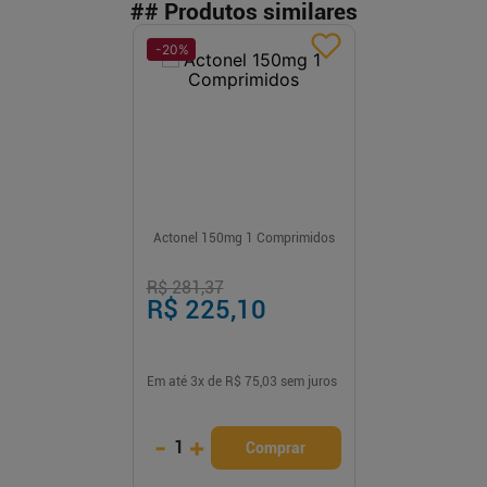
## Produtos similares
-
20
%
Actonel 150mg 1 Comprimidos
R$ 281,37
R$ 225,10
Em até
3
x de
R$ 75,03
sem juros
-
+
1
Comprar