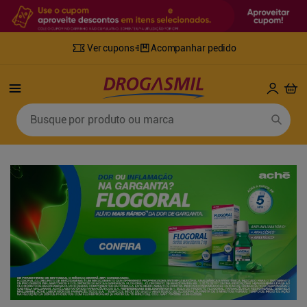
Ver cupons
Acompanhar pedido
Termos mais buscados
Busque por produto ou marca
1
º
fralda
6
º
desodorante
2
º
lenco umedecido
7
º
sabonete líquido
3
º
retinol
8
º
tylenol
4
º
fralda geriatrica
9
º
fralda xg
5
º
mounjaro
10
º
shampoo