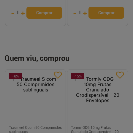
-
+
-
+
1
1
Comprar
Comprar
Quem viu, comprou
-
6
%
-
15
%
Traumeel S com 50 Comprimidos
Tormiv ODG 10mg Frutas
sublinguais
Granulado Orodispersível - 20