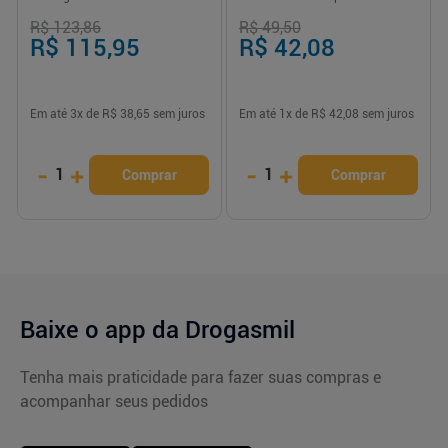
Envelopes
R$ 123,86
R$ 49,50
R$ 115,95
R$ 42,08
Em até
3
x de
R$ 38,65
sem juros
Em até
1
x de
R$ 42,08
sem juros
-
+
-
+
1
1
Comprar
Comprar
Baixe o app da Drogasmil
Tenha mais praticidade para fazer suas compras e
acompanhar seus pedidos