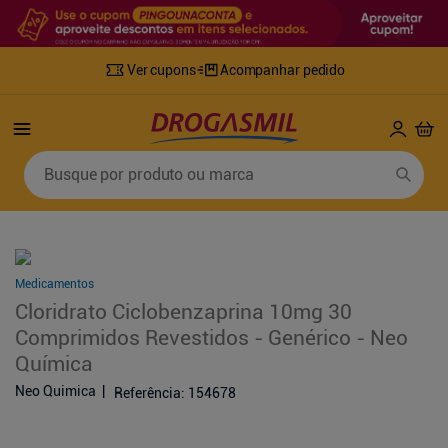
Ver cupons
Acompanhar pedido
Termos mais buscados
Busque por produto ou marca
1
º
fralda
6
º
desodorante
2
º
lenco umedecido
7
º
sabonete líquido
3
º
retinol
8
º
tylenol
Medicamentos
4
º
mounjaro
9
º
fralda xg
Cloridrato Ciclobenzaprina 10mg 30
5
º
fralda geriatrica
10
º
shampoo
Comprimidos Revestidos - Genérico - Neo
Química
Neo Quimica
Referência
:
154678