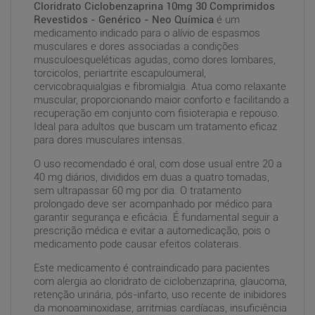
Cloridrato Ciclobenzaprina 10mg 30 Comprimidos
Revestidos - Genérico - Neo Química
é um
medicamento indicado para o alívio de espasmos
musculares e dores associadas a condições
musculoesqueléticas agudas, como dores lombares,
torcicolos, periartrite escapuloumeral,
cervicobraquialgias e fibromialgia. Atua como relaxante
muscular, proporcionando maior conforto e facilitando a
recuperação em conjunto com fisioterapia e repouso.
Ideal para adultos que buscam um tratamento eficaz
para dores musculares intensas.
O uso recomendado é oral, com dose usual entre 20 a
40 mg diários, divididos em duas a quatro tomadas,
sem ultrapassar 60 mg por dia. O tratamento
prolongado deve ser acompanhado por médico para
garantir segurança e eficácia. É fundamental seguir a
prescrição médica e evitar a automedicação, pois o
medicamento pode causar efeitos colaterais.
Este medicamento é contraindicado para pacientes
com alergia ao cloridrato de ciclobenzaprina, glaucoma,
retenção urinária, pós-infarto, uso recente de inibidores
da monoaminoxidase, arritmias cardíacas, insuficiência