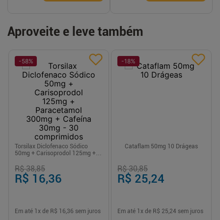
Aproveite e leve também
-
58
%
-
18
%
Torsilax Diclofenaco Sódico
Cataflam 50mg 10 Drágeas
50mg + Carisoprodol 125mg +
Paracetamol 300mg + Cafeína
30mg - 30 comprimidos
R$ 38,85
R$ 30,85
R$ 16,36
R$ 25,24
Em até
1
x de
R$ 16,36
sem juros
Em até
1
x de
R$ 25,24
sem juros