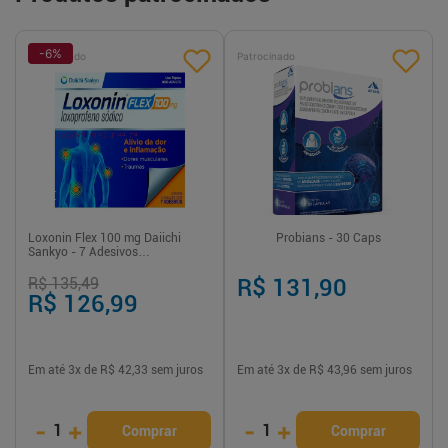
-
6
%
Patrocinado
Patrocinado
Loxonin Flex 100 mg Daiichi
Probians - 30 Caps
Sankyo - 7 Adesivos
Transdérmicos
R$ 135,49
R$ 131,90
R$ 126,99
Em até
3
x de
R$ 42,33
sem juros
Em até
3
x de
R$ 43,96
sem juros
-
+
-
+
1
1
Comprar
Comprar