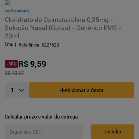
Medicamentos
Cloridrato de Oximetazolina 0,25mg -
Solução Nasal (Gotas) - Genérico EMS -
20ml
Ems
Referência
:
6227523
R$ 9,59
-
30
%
R$ 13,67
Adicionar à Cesta
Calcular prazo e valor da entrega
Calcular