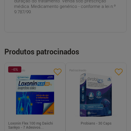
duração do tratamento. Venda sob prescrição
médica. Medicamento genérico - conforme a lei n.º
9.787/99.
Produtos patrocinados
-
6
%
Patrocinado
Patrocinado
Loxonin Flex 100 mg Daiichi
Probians - 30 Caps
Sankyo - 7 Adesivos