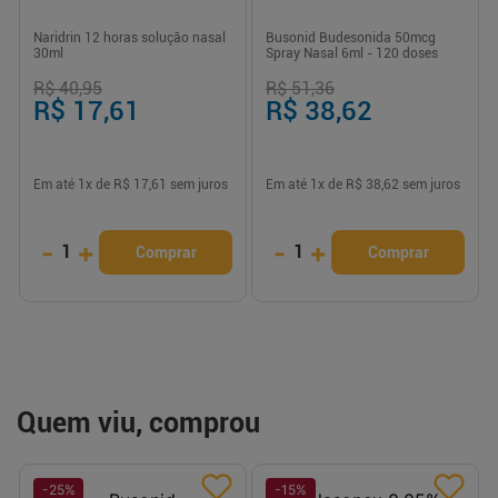
Naridrin 12 horas solução nasal
Busonid Budesonida 50mcg
30ml
Spray Nasal 6ml - 120 doses
R$ 40,95
R$ 51,36
R$ 17,61
R$ 38,62
Em até
1
x de
R$ 17,61
sem juros
Em até
1
x de
R$ 38,62
sem juros
-
+
-
+
1
1
Comprar
Comprar
Quem viu, comprou
-
25
%
-
15
%