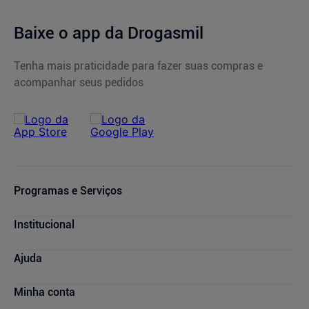
Baixe o app da Drogasmil
Tenha mais praticidade para fazer suas compras e
acompanhar seus pedidos
Programas e Serviços
Cupons de Desconto
Institucional
Serviços Farmacêuticos
Consultas Médicas
Blog Drogasmil
Ajuda
Sou + Saúde
Nossas Lojas
Drogasmil Plus
Marcas Parceiras
Dúvidas Frequentes
Minha conta
Farmácia Popular
Trabalhe Conosco
Cancelamento de Compras