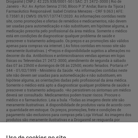
Drogasmil | CNPJ: 42.225.938/0001-50 l SAC: 21 2472-3000 | Rio de
Janeiro - RJ: Av. Ayrton Senna 2150, Bloco P 3° Andar, Barra da Tijuca |
Farmacêutico Responsável: Isabel Cristina Menezes - CRF 9.063 | AFE:
0.73581.8 | CMVS: 09/97/137747/2020. As informações contidas neste
site, como promoções e ofertas de remédios e medicamentos, não devem
ser usadas para automedicação e não substituem, em hipótese alguma, a
medicação prescrita pelo profissional da área médica. Somente o médico
está em condições de diagnosticar qualquer problema de saúde e
prescrever o tratamento adequado. Os preços e as promoções são válidos
apenas para compras via internet. | As fotos contidas em nosso site são
meramente ilustrativas. | *Preços e disponibilidade sujeitos a alterações no
decorrer do dia. Antibióticos e antimicrobianos vendas apenas em lojas
físicas ou Televendas 21 2472-3000, atendimento de segunda à sábado
das 07 às 23h00 e domingos de 08 às 22h00, exceto feriados. Portaria nº
344 - 01/02/1999 - Ministério da Saúde. *As informações contidas neste
site não devem ser usadas para automedicação e não substituem, em
hipótese alguma, as orientações dadas pelo profissional da área médica.
Somente o médico está apto a diagnosticar qualquer problema de saúde e
prescrever o tratamento adequado. *Ao persistirem os sintomas um médico
deverá ser consultado. Medicamentos podem trazer riscos. Procure o
médico e o farmacêutico. Leia a bula. *Todas as imagens deste site são
meramente ilustrativas. A disponibilidade de produtos varia de acordo com
a quantidade em estoque. Os preços, promoções, frete e condições de
pagamento são exclusivos para compras pela Loja Virtual. As imagens dos
produtos são meramente ilustrativas e a Drogasmil se resguarda por
quaisquer eventuais erros de informações.
Uso de cookies no site