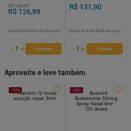
Transdérmicos
R$ 135,49
R$ 131,90
R$ 126,99
Em até
3
x de
R$ 42,33
sem juros
Em até
3
x de
R$ 43,96
sem juros
-
+
-
+
1
1
Comprar
Comprar
Aproveite e leve também
-
57
%
-
25
%