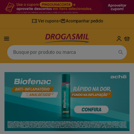
Ver cupons
Acompanhar pedido
Termos mais buscados
Busque por produto ou marca
1
º
fralda
6
º
mounjaro
2
º
lenco umedecido
7
º
sabonete líquido
3
º
retinol
8
º
tylenol
4
º
fralda geriatrica
9
º
fralda xg
5
º
desodorante
10
º
shampoo