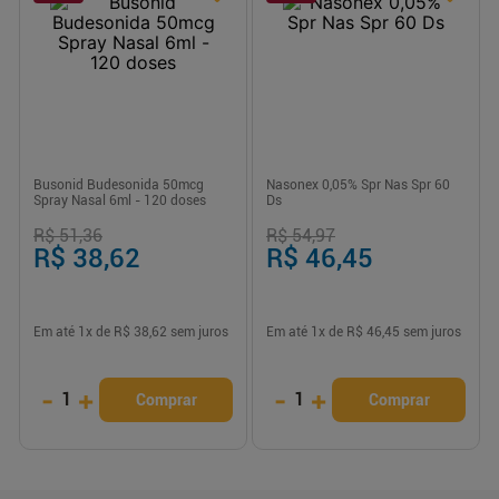
Busonid Budesonida 50mcg
Nasonex 0,05% Spr Nas Spr 60
Spray Nasal 6ml - 120 doses
Ds
R$ 51,36
R$ 54,97
R$ 38,62
R$ 46,45
Em até
1
x de
R$ 38,62
sem juros
Em até
1
x de
R$ 46,45
sem juros
-
+
-
+
1
1
Comprar
Comprar