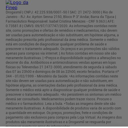
Drogasmil | CNPJ: 42.225.938/0001-50 l SAC: 21 2472-3000 | Rio de
Janeiro - RJ: Av. Ayrton Senna 2150, Bloco P 3° Andar, Barra da Tijuca |
Farmacêutico Responsável: Isabel Cristina Menezes - CRF 9.063 | AFE:
0.73581.8 | CMVS: 09/97/137747/2020. As informações contidas neste
site, como promoções e ofertas de remédios e medicamentos, não devem
ser usadas para automedicação e não substituem, em hipótese alguma, a
medicação prescrita pelo profissional da área médica. Somente o médico
está em condições de diagnosticar qualquer problema de saúde e
prescrever o tratamento adequado. Os preços e as promoções são válidos
apenas para compras via internet. | As fotos contidas em nosso site são
meramente ilustrativas. | *Preços e disponibilidade sujeitos a alterações no
decorrer do dia. Antibióticos e antimicrobianos vendas apenas em lojas
físicas ou Televendas 21 2472-3000, atendimento de segunda à sábado
das 07 às 23h00 e domingos de 08 às 22h00, exceto feriados. Portaria nº
344 - 01/02/1999 - Ministério da Saúde. *As informações contidas neste
site não devem ser usadas para automedicação e não substituem, em
hipótese alguma, as orientações dadas pelo profissional da área médica.
Somente o médico está apto a diagnosticar qualquer problema de saúde e
prescrever o tratamento adequado. *Ao persistirem os sintomas um médico
deverá ser consultado. Medicamentos podem trazer riscos. Procure o
médico e o farmacêutico. Leia a bula. *Todas as imagens deste site são
meramente ilustrativas. A disponibilidade de produtos varia de acordo com
a quantidade em estoque. Os preços, promoções, frete e condições de
pagamento são exclusivos para compras pela Loja Virtual. As imagens dos
produtos são meramente ilustrativas e a Drogasmil se resguarda por
quaisquer eventuais erros de informações.