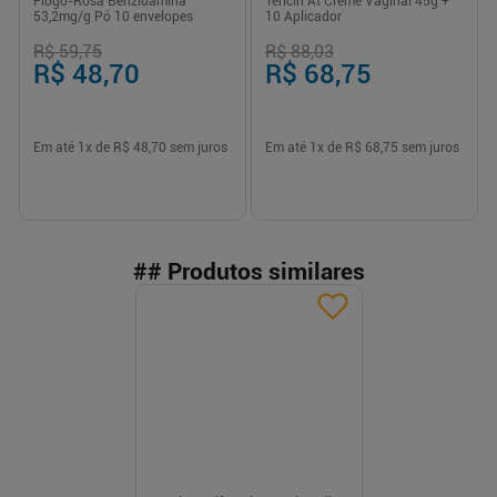
Flogo-Rosa Benzidamina
Tericin At Creme Vaginal 45g +
53,2mg/g Pó 10 envelopes
10 Aplicador
R$ 59,75
R$ 88,03
R$ 48,70
R$ 68,75
Em até
1
x de
R$ 48,70
sem juros
Em até
1
x de
R$ 68,75
sem juros
## Produtos similares