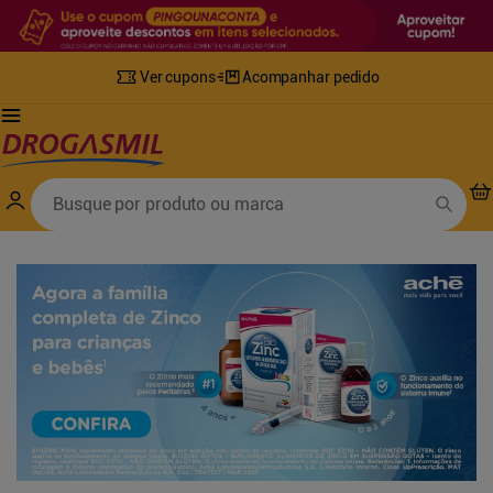
Ver cupons
Acompanhar pedido
Termos mais buscados
Busque por produto ou marca
1
º
fralda
6
º
desodorante
2
º
lenco umedecido
7
º
sabonete líquido
3
º
retinol
8
º
tylenol
4
º
mounjaro
9
º
fralda xg
5
º
fralda geriatrica
10
º
shampoo