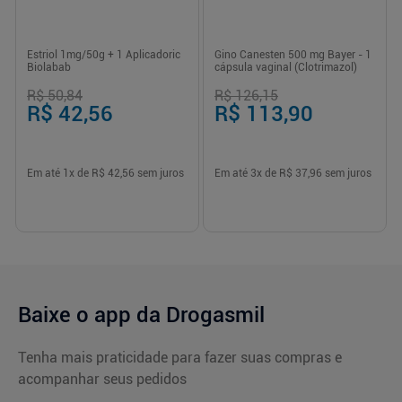
Estriol 1mg/50g + 1 Aplicadoric
Gino Canesten 500 mg Bayer - 1
Biolabab
cápsula vaginal (Clotrimazol)
R$ 50,84
R$ 126,15
R$ 42,56
R$ 113,90
Em até
1
x de
R$ 42,56
sem juros
Em até
3
x de
R$ 37,96
sem juros
Baixe o app da Drogasmil
Tenha mais praticidade para fazer suas compras e
acompanhar seus pedidos