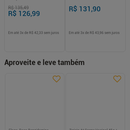
Transdérmicos
R$ 135,49
R$ 131,90
R$ 126,99
Em até
3
x de
R$ 42,33
sem juros
Em até
3
x de
R$ 43,96
sem juros
Aproveite e leve também