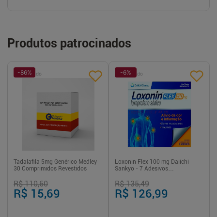
Produtos patrocinados
-
86
%
-
6
%
Patrocinado
Patrocinado
Tadalafila 5mg Genérico Medley
Loxonin Flex 100 mg Daiichi
30 Comprimidos Revestidos
Sankyo - 7 Adesivos
Transdérmicos
R$ 110,60
R$ 135,49
R$ 15,69
R$ 126,99