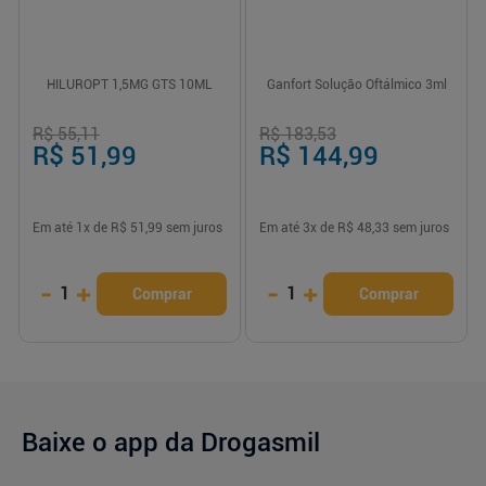
HILUROPT 1,5MG GTS 10ML
Ganfort Solução Oftálmico 3ml
R$ 55,11
R$ 183,53
R$ 51,99
R$ 144,99
Em até
1
x de
R$ 51,99
sem juros
Em até
3
x de
R$ 48,33
sem juros
-
+
-
+
1
1
Comprar
Comprar
Baixe o app da Drogasmil