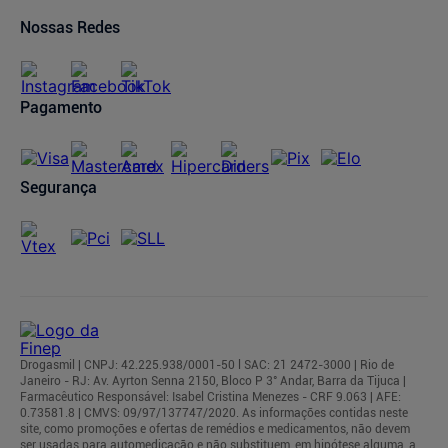
Oferta de Imóveis
Dermaclub
Compra Recorrente
Nossas Redes
Regulamentos
Pagamento
Segurança
Drogasmil | CNPJ: 42.225.938/0001-50 l SAC: 21 2472-3000 | Rio de
Janeiro - RJ: Av. Ayrton Senna 2150, Bloco P 3° Andar, Barra da Tijuca |
Farmacêutico Responsável: Isabel Cristina Menezes - CRF 9.063 | AFE:
0.73581.8 | CMVS: 09/97/137747/2020. As informações contidas neste
site, como promoções e ofertas de remédios e medicamentos, não devem
ser usadas para automedicação e não substituem, em hipótese alguma, a