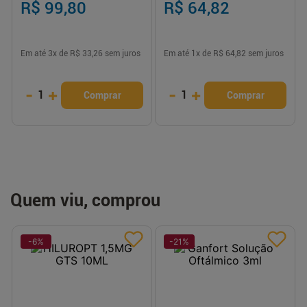
R$ 99,80
R$ 64,82
Em até
3
x de
R$ 33,26
sem juros
Em até
1
x de
R$ 64,82
sem juros
-
+
-
+
1
1
Comprar
Comprar
Quem viu, comprou
-
6
%
-
21
%