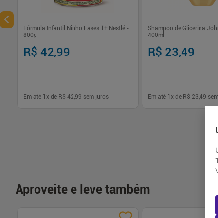
Fórmula Infantil Ninho Fases 1+ Nestlé -
Shampoo de Glicerina Joh
800g
400ml
R$ 42,99
R$ 23,49
Em até
1
x de
R$ 42,99
sem juros
Em até
1
x de
R$ 23,49
sem
-
+
-
+
1
1
Comprar
Com
Aproveite e leve também