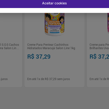
Aceitar cookies
il S.O.S Cachos
Creme Para Pentear Cachinhos
Creme para Pe
ra Salon Line
Hidratados Maracujá Salon Line 1kg
Brilhantes Uva
R$ 37,29
R$ 37,
 juros
Em até
1
x de
R$ 37,29
sem juros
Em até
1
x de
R
-
+
-
+
1
1
prar
Comprar