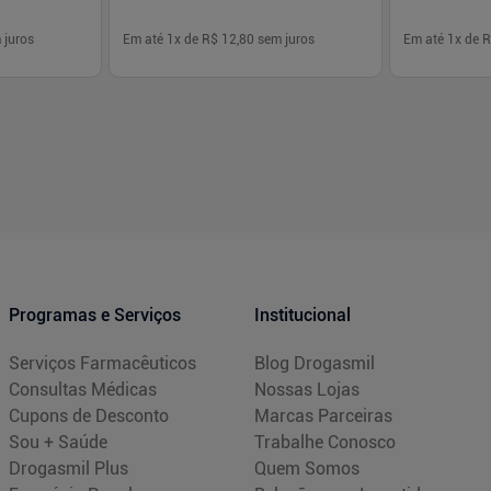
 juros
Em até
1
x de
R$ 12,80
sem juros
Em até
1
x de
R
-
+
-
+
1
1
prar
Comprar
Programas e Serviços
Institucional
Serviços Farmacêuticos
Blog Drogasmil
Consultas Médicas
Nossas Lojas
Cupons de Desconto
Marcas Parceiras
Sou + Saúde
Trabalhe Conosco
Drogasmil Plus
Quem Somos