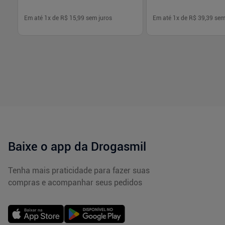
Em até
1
x de
R$ 15,99
sem juros
Em até
1
x de
R$ 39,39
sem
-
+
-
+
1
1
Comprar
Com
Baixe o app da Drogasmil
Tenha mais praticidade para fazer suas
compras e acompanhar seus pedidos