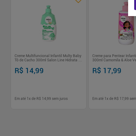
Creme Multifuncional Infantil Multy Baby
Creme para Pentear Infant
Tô de Cacho 300ml Salon Line Hidrata e
300ml Camomila & Aloe Ve
Desembaraça
Hidratação
R$ 14,99
R$ 17,99
Em até
1
x de
R$ 14,99
sem juros
Em até
1
x de
R$ 17,99
sem
-
+
-
+
1
1
Comprar
Com