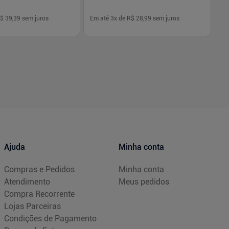
$ 39,39
sem juros
Em até
3
x de
R$ 28,99
sem juros
Em
-
+
1
Comprar
Comprar
Ajuda
Minha conta
Compras e Pedidos
Minha conta
Atendimento
Meus pedidos
Compra Recorrente
Lojas Parceiras
Condições de Pagamento