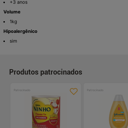
+3 anos
Volume
1kg
Hipoalergênico
sim
Produtos patrocinados
Patrocinado
Patrocinado