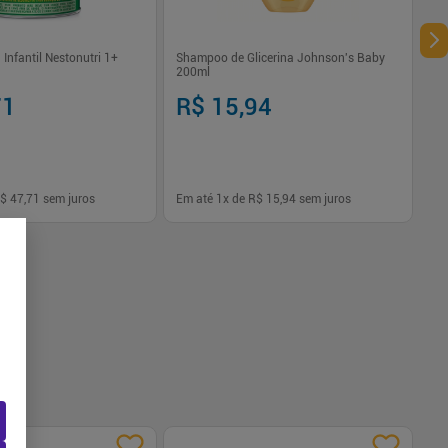
 Infantil Nestonutri 1+
Shampoo de Glicerina Johnson's Baby
200ml
71
R$ 15,94
$ 47,71
sem juros
Em até
1
x de
R$ 15,94
sem juros
-
+
1
Comprar
Comprar