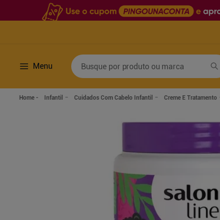
Busque por produto ou marca
Menu
Termos mais buscados
Infantil
Cuidados Com Cabelo Infantil
Creme E Tratamento
1
º
fralda
6
º
desodorante
2
º
lenco umedecido
7
º
sabonete líquido
3
º
retinol
8
º
tylenol
4
º
mounjaro
9
º
fralda xg
5
º
fralda geriatrica
10
º
shampoo