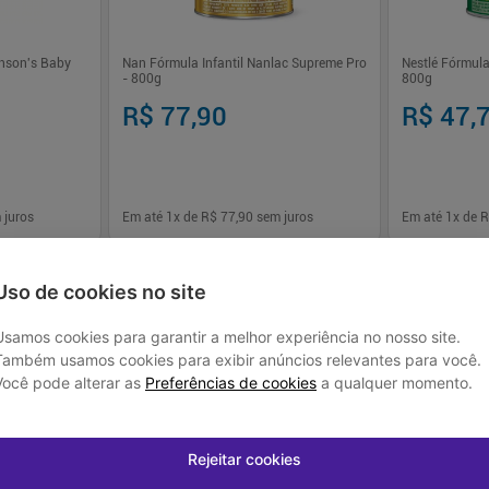
nson's Baby
Nan Fórmula Infantil Nanlac Supreme Pro
Nestlé Fórmula
- 800g
800g
R$ 77,90
R$ 47,
 juros
Em até
1
x de
R$ 77,90
sem juros
Em até
1
x de
R
-
+
-
+
1
1
prar
Comprar
Uso de cookies no site
Usamos cookies para garantir a melhor experiência no nosso site.
Também usamos cookies para exibir anúncios relevantes para você.
Você pode alterar as
Preferências de cookies
a qualquer momento.
Rejeitar cookies