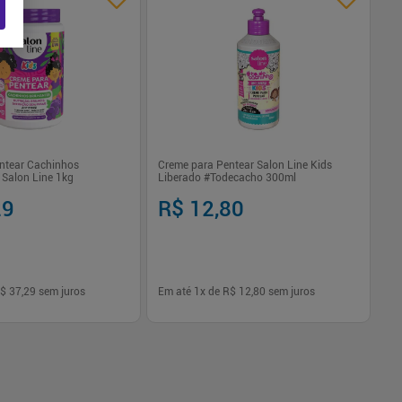
ntear Cachinhos
Creme para Pentear Salon Line Kids
Hid
 Salon Line 1kg
Liberado #Todecacho 300ml
La
29
R$ 12,80
R
$ 37,29
sem juros
Em até
1
x de
R$ 12,80
sem juros
Em
-
+
1
Comprar
Comprar