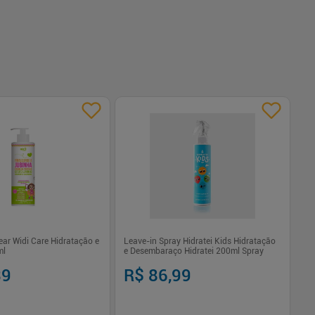
ar Widi Care Hidratação e
Leave-in Spray Hidratei Kids Hidratação
At
ml
e Desembaraço Hidratei 200ml Spray
Li
De
39
R$ 86,99
R$
R