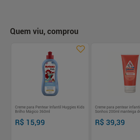
Quem viu, comprou
s
Creme para Pentear Infantil Huggies Kids
Creme para pentear infant
Brilho Mágico 360ml
Sonhos 200ml manteiga de
Johnson's definição
R$ 15,99
R$ 39,39