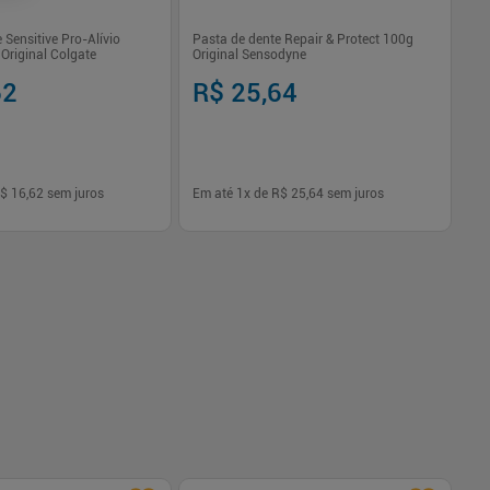
 Sensitive Pro-Alívio
Pasta de dente Repair & Protect 100g
Ki
Original Colgate
Original Sensodyne
Hil
62
R$ 25,64
R
$ 16,62
sem juros
Em até
1
x de
R$ 25,64
sem juros
Em
-
+
1
Comprar
Comprar