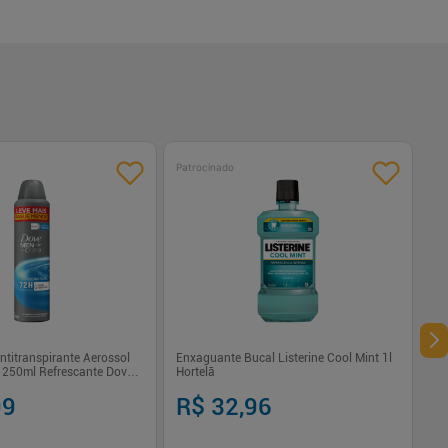
Patrocinado
titranspirante Aerossol
Enxaguante Bucal Listerine Cool Mint 1l
l 250ml Refrescante Dove
Hortelã
99
R$ 32,96