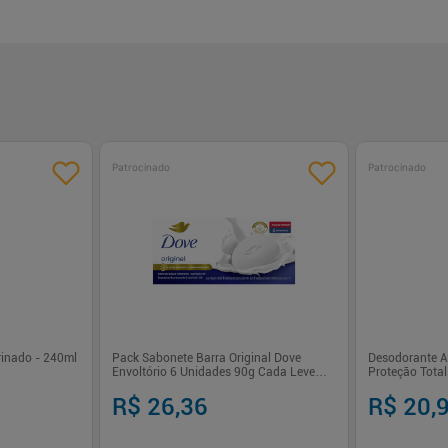
Patrocinado
Patrocinado
rinado - 240ml
Pack Sabonete Barra Original Dove
Desodorante An
Envoltório 6 Unidades 90g Cada Leve
Proteção Tota
Mais Pague Menos
Men+Care
R$ 26,36
R$ 20,