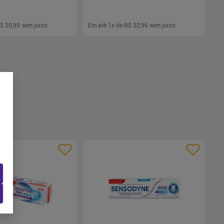
$ 20,99
sem juros
Em até
1
x de
R$ 32,96
sem juros
-
+
1
Comprar
Comprar