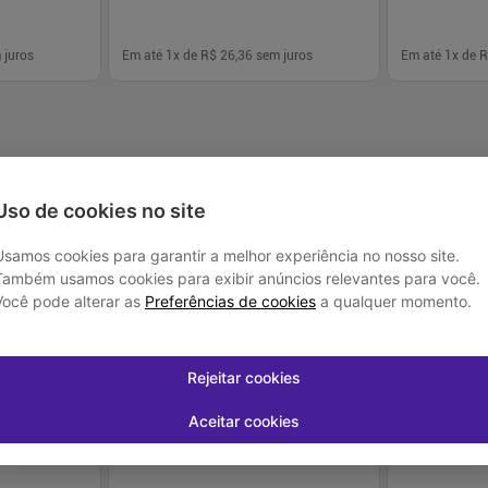
 juros
Em até
1
x de
R$ 26,36
sem juros
Em até
1
x de
R
-
+
-
+
1
1
prar
Comprar
Uso de cookies no site
Usamos cookies para garantir a melhor experiência no nosso site.
Também usamos cookies para exibir anúncios relevantes para você.
Você pode alterar as
Preferências de cookies
a qualquer momento.
Rejeitar cookies
Aceitar cookies