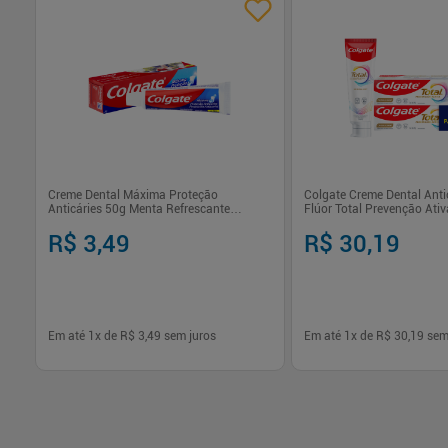
Creme Dental Máxima Proteção
Colgate Creme Dental Anti
Anticáries 50g Menta Refrescante
Flúor Total Prevenção Ativ
Colgate
2x140g
R$ 3,49
R$ 30,19
Em até
1
x de
R$ 3,49
sem juros
Em até
1
x de
R$ 30,19
sem
-
+
-
+
1
1
Comprar
Com