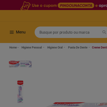
Busque por produto ou marca
Menu
Termos mais buscados
Higiene Pessoal
Higiene Oral
Pasta De Dente
Creme Denta
1
º
fralda
6
º
desodorante
2
º
lenco umedecido
7
º
sabonete líquido
3
º
retinol
8
º
tylenol
4
º
mounjaro
9
º
fralda xg
5
º
fralda geriatrica
10
º
shampoo