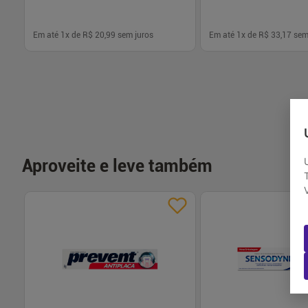
Em até
1
x de
R$ 20,99
sem juros
Em até
1
x de
R$ 33,17
sem
-
+
-
+
1
1
Comprar
Com
Aproveite e leve também