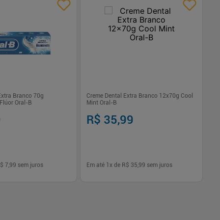
Extra Branco 70g
Creme Dental Extra Branco 12x70g Cool
Ki
Flúor Oral-B
Mint Oral-B
70
9
R$ 35,99
R
$ 7,99
sem juros
Em até
1
x de
R$ 35,99
sem juros
Em
-
+
1
Comprar
Comprar