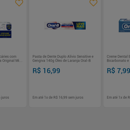
cáries com
Pasta de Dente Duplo Alívio Sensitive e
Creme Dental 
a Original Mint
Gengiva 140g Óleo de Laranja Oral-B
Bicarbonato e 
R$ 16,99
R$ 7,9
 juros
Em até
1
x de
R$ 16,99
sem juros
Em até
1
x de
R
-
+
-
+
1
1
prar
Comprar