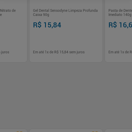
Nitrato de
Gel Dental Sensodyne Limpeza Profunda
Pasta de Dente
ne
Caixa 90g
Imediato 140g 
R$ 15,84
R$ 16,
 juros
Em até
1
x de
R$ 15,84
sem juros
Em até
1
x de
R
-
+
-
+
1
1
prar
Comprar