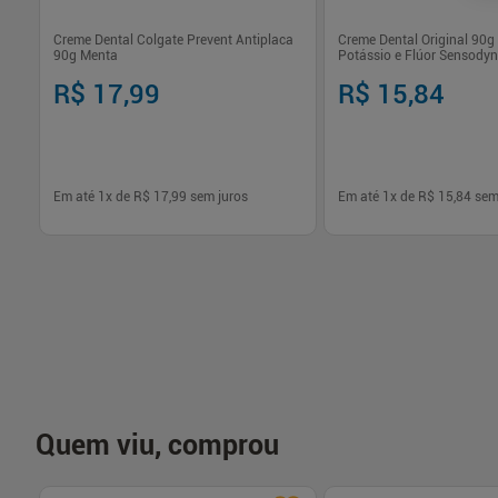
Creme Dental Colgate Prevent Antiplaca
Creme Dental Original 90g 
90g Menta
Potássio e Flúor Sensody
R$ 17,99
R$ 15,84
Em até
1
x de
R$ 17,99
sem juros
Em até
1
x de
R$ 15,84
sem
-
+
-
+
1
1
Comprar
Com
Quem viu, comprou