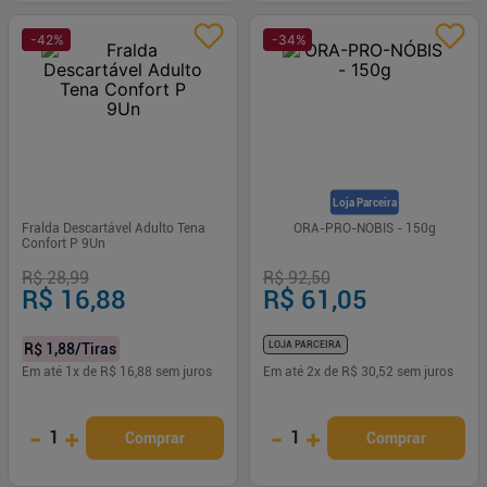
-
42
%
-
34
%
Loja Parceira
Fralda Descartável Adulto Tena
ORA-PRO-NÓBIS - 150g
Confort P 9Un
R$ 28,99
R$ 92,50
R$ 16,88
R$ 61,05
LOJA PARCEIRA
R$ 1,88
/Tiras
Em até
1
x de
R$ 16,88
sem juros
Em até
2
x de
R$ 30,52
sem juros
-
+
-
+
1
1
Comprar
Comprar