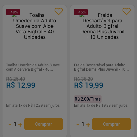
-
49
%
-
45
%
Toalha Umedecida Adulto Suave
Fralda Descartável para Adulto
com Aloe Vera Bigfral - 40
Bigfral Derma Plus Juvenil - 10
Unidades
Unidades
R$ 25,49
R$ 36,29
R$ 12,99
R$ 19,99
R$ 2,00
/Tiras
Em até
1
x de
R$ 12,99
sem juros
Em até
1
x de
R$ 19,99
sem juros
-
+
-
+
1
1
Comprar
Comprar