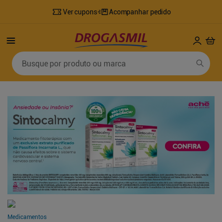
Ver cupons
Acompanhar pedido
Busque por produto ou marca
Termos mais buscados
1
º
fralda
6
º
mounjaro
2
º
lenco umedecido
7
º
sabonete líquido
3
º
retinol
8
º
tylenol
4
º
fralda geriatrica
9
º
fralda xg
5
º
desodorante
10
º
shampoo
Medicamentos