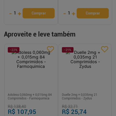
-
+
-
+
1
1
Comprar
Comprar
Aproveite e leve também
-
22
%
-
21
%
Adoless 0,060mg + 0,015mg 84
Duelle 2mg + 0,035mg 21
Comprimidos - Farmoquimica
Comprimidos - Zydus
R$ 138,40
R$ 32,71
R$ 107,95
R$ 25,74