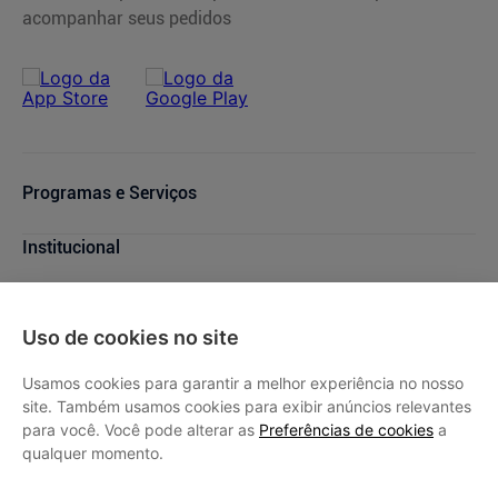
acompanhar seus pedidos
Programas e Serviços
Cupons de Desconto
Institucional
Serviços Farmacêuticos
Consultas Médicas
Blog Drogasmil
Ajuda
Sou + Saúde
Nossas Lojas
Uso de cookies no site
Drogasmil Plus
Marcas Parceiras
Dúvidas Frequentes
Minha conta
Farmácia Popular
Trabalhe Conosco
Cancelamento de Compras
Usamos cookies para garantir a melhor experiência no nosso
Descontos de laboratórios
Quem Somos
Condições de Pagamento
Minha conta
site. Também usamos cookies para exibir anúncios relevantes
SAC
Relação com Investidores
para você. Você pode alterar as
Preferências de cookies
a
Prazos de Entrega
Meus pedidos
qualquer momento.
Política de Privacidade
Trocas e Devoluções
Oferta de Imóveis
Dermaclub