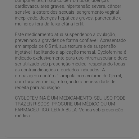
componentes, histórico de trombose, doenças
cardiovasculares graves, hipertensão severa, câncer
sensível a esteroides sexuais, sangramento vaginal
inexplicado, doenças hepáticas graves, pancreatite e
mulheres fora da faixa etária fértil.
Este medicamento atua suspendendo a ovulação,
prevenindo a gravidez de forma confiável. Apresentado
em ampola de 0,5 ml, sua textura é de suspensão
injetável, facilitando a aplicação mensal. Cyclofemina é
indicado exclusivamente para uso intramuscular e deve
ser utilizado sob prescrição médica, respeitando todas
as contraindicações e cuidados indicados. A
embalagem contém 1 ampola com volume de 0,5 ml,
com tarja vermelha, reforçando a necessidade de
receita para aquisição.
CYCLOFEMINA É UM MEDICAMENTO. SEU USO PODE
TRAZER RISCOS. PROCURE UM MÉDICO OU UM
FARMACÊUTICO. LEIA A BULA. Venda sob prescrição
médica.