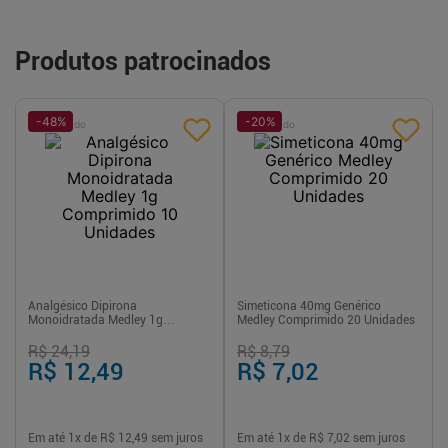
Produtos patrocinados
-
48
%
-
20
%
Patrocinado
Patrocinado
Analgésico Dipirona
Simeticona 40mg Genérico
Monoidratada Medley 1g
Medley Comprimido 20 Unidades
Comprimido 10 Unidades
R$ 24,19
R$ 8,79
R$ 12,49
R$ 7,02
Em até
1
x de
R$ 12,49
sem juros
Em até
1
x de
R$ 7,02
sem juros