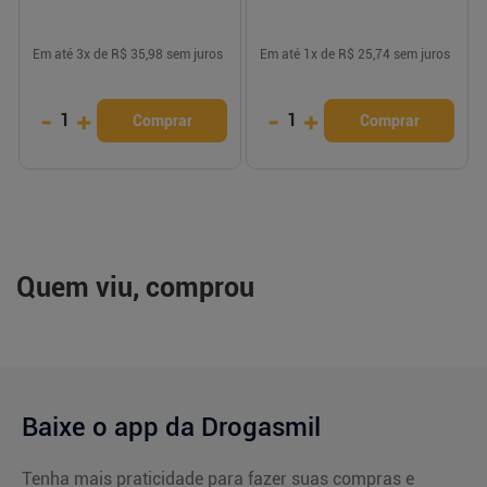
Em até
3
x de
R$ 35,98
sem juros
Em até
1
x de
R$ 25,74
sem juros
-
+
-
+
1
1
Comprar
Comprar
Quem viu, comprou
Baixe o app da Drogasmil
Tenha mais praticidade para fazer suas compras e