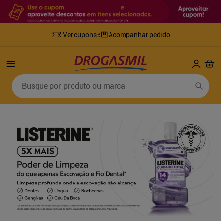
Ver cupons
Acompanhar pedido
Termos mais buscados
Busque por produto ou marca
1
º
fralda
6
º
desodorante
2
º
lenco umedecido
7
º
sabonete líquido
3
º
retinol
8
º
tylenol
4
º
fralda geriatrica
9
º
fralda xg
5
º
mounjaro
10
º
shampoo