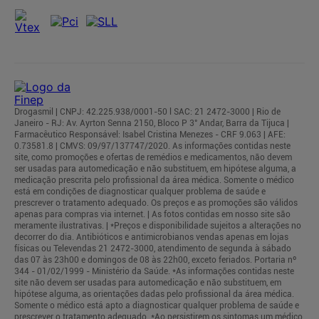
Drogasmil | CNPJ: 42.225.938/0001-50 l SAC: 21 2472-3000 | Rio de
Janeiro - RJ: Av. Ayrton Senna 2150, Bloco P 3° Andar, Barra da Tijuca |
Farmacêutico Responsável: Isabel Cristina Menezes - CRF 9.063 | AFE:
0.73581.8 | CMVS: 09/97/137747/2020. As informações contidas neste
site, como promoções e ofertas de remédios e medicamentos, não devem
ser usadas para automedicação e não substituem, em hipótese alguma, a
medicação prescrita pelo profissional da área médica. Somente o médico
está em condições de diagnosticar qualquer problema de saúde e
prescrever o tratamento adequado. Os preços e as promoções são válidos
apenas para compras via internet. | As fotos contidas em nosso site são
meramente ilustrativas. | *Preços e disponibilidade sujeitos a alterações no
decorrer do dia. Antibióticos e antimicrobianos vendas apenas em lojas
físicas ou Televendas 21 2472-3000, atendimento de segunda à sábado
das 07 às 23h00 e domingos de 08 às 22h00, exceto feriados. Portaria nº
344 - 01/02/1999 - Ministério da Saúde. *As informações contidas neste
site não devem ser usadas para automedicação e não substituem, em
hipótese alguma, as orientações dadas pelo profissional da área médica.
Somente o médico está apto a diagnosticar qualquer problema de saúde e
prescrever o tratamento adequado. *Ao persistirem os sintomas um médico