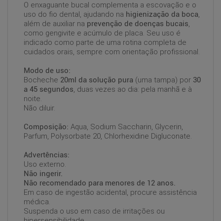
O enxaguante bucal complementa a escovação e o
uso do fio dental, ajudando na
higienização da boca
,
além de auxiliar na
prevenção de doenças bucais
,
como gengivite e acúmulo de placa. Seu uso é
indicado como parte de uma rotina completa de
cuidados orais, sempre com orientação profissional.
Modo de uso:
Bocheche
20ml da solução pura
(uma tampa) por
30
a 45 segundos
, duas vezes ao dia: pela manhã e à
noite.
Não diluir.
Composição:
Aqua, Sodium Saccharin, Glycerin,
Parfum, Polysorbate 20, Chlorhexidine Digluconate.
Advertências:
Uso externo.
Não ingerir.
Não recomendado para menores de 12 anos.
Em caso de ingestão acidental, procure assistência
médica.
Suspenda o uso em caso de irritações ou
hipersensibilidade.