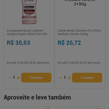
Enxaguante Bucal Listerine
Creme dental Sensitive Pro Alívio
Gengiva Expert 500ml Zero Álcool
Imediato Xtreme 3x90g
Menta Fresca
R$ 35,53
R$ 26,72
Em até
1
x de
R$ 35,53
sem juros
Em até
1
x de
R$ 26,72
sem juros
-
+
-
+
1
1
Comprar
Comprar
Aproveite e leve também