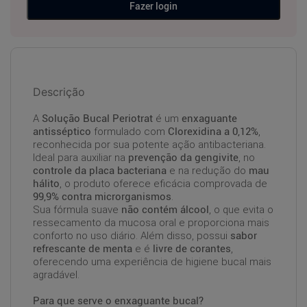
Fazer login
Descrição
A
Solução Bucal Periotrat
é um
enxaguante
antisséptico
formulado com
Clorexidina a 0,12%
,
reconhecida por sua potente ação antibacteriana.
Ideal para auxiliar na
prevenção da gengivite
, no
controle da placa bacteriana
e na redução do
mau
hálito
, o produto oferece eficácia comprovada de
99,9% contra microrganismos
.
Sua fórmula suave
não contém álcool
, o que evita o
ressecamento da mucosa oral e proporciona mais
conforto no uso diário. Além disso, possui
sabor
refrescante de menta
e é
livre de corantes
,
oferecendo uma experiência de higiene bucal mais
agradável.
Para que serve o enxaguante bucal?