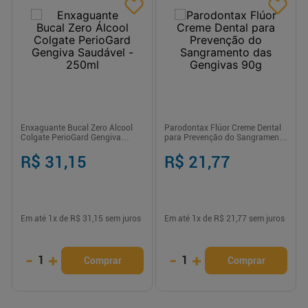
Enxaguante Bucal Zero Álcool
Parodontax Flúor Creme Dental
Colgate PerioGard Gengiva
para Prevenção do Sangramento
Saudável - 250ml
das Gengivas 90g
R$ 31,15
R$ 21,77
Em até
1
x de
R$ 31,15
sem juros
Em até
1
x de
R$ 21,77
sem juros
-
+
-
+
1
1
Comprar
Comprar