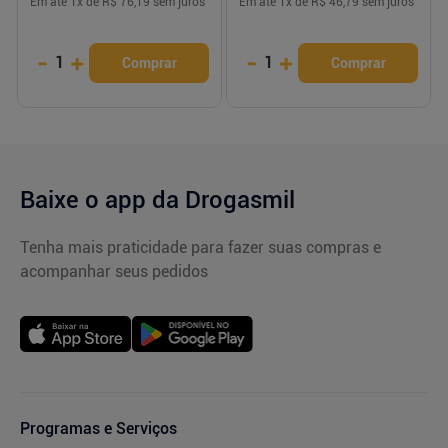
Em até
1
x de
R$ 76,19
sem juros
Em até
1
x de
R$ 46,79
sem juros
-
+
-
+
1
1
Comprar
Comprar
Baixe o app da Drogasmil
Tenha mais praticidade para fazer suas compras e
acompanhar seus pedidos
Programas e Serviços